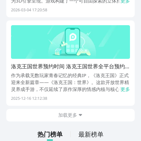
为3D引擎呈现。游戏构建了一个可自由探索的立体魔法
更多
大陆，融合沉浸式剧情、策略性战斗与深度精灵养成体
2026-03-04 17:20:58
系，为玩家带来焕然一新的冒险旅程。《洛克王国：世
界》最新下载预约入口》》》》》#洛克王国：世界#《
洛克王国世界预约时间 洛克王国世界全平台预约
渠道汇总
作为承载无数玩家青春记忆的经典IP，《洛克王国》正式
迎来全新篇章——《洛克王国：世界》。这款开放世界精
灵养成手游，不仅延续了原作深厚的情感内核与核心玩
更多
法，更在世界观构建、精灵生态与战斗系统上实现全面升
2025-12-16 12:12:38
级，为新一代训练师带来沉浸式冒险体验。《洛克王国：
世界》最新预约通道已开启》》》》》#洛克王国：世界
加载更多
热门榜单
最新榜单