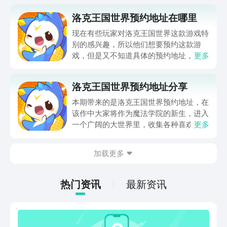
洛克王国世界预约地址在哪里
现在有些玩家对洛克王国世界这款游戏特
别的感兴趣，所以他们想要预约这款游
戏，但是又不知道具体的预约地址，所以
更多
会提问洛克王国世界预约地址在哪里呢？
对于玩家来说，他们在体验游戏的时候，
洛克王国世界预约地址分享
如果该游戏还没有上线，那么就直接去预
约，等到游戏上线之后就可以体验游戏所
本期带来的是洛克王国世界预约地址，在
带来的乐趣。
该作中大家将作为魔法学院的新生，进入
一个广阔的大世界里，收集各种喜欢的精
更多
灵，来上一场场策略性拉满的回合制战
斗，并且还能和它们一起共同经历各种有
加载更多
趣的剧情故事，由于很多一直关注本作的
玩家很想要预约地址，那么下面就分享一
下预约链接，大家可以点击下方按钮到九
热门资讯
最新资讯
游中预约，这样到上线时不仅会受到下载
提醒还有机会拿预约礼包。