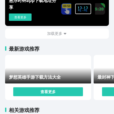
悬浮时钟app下载地址分
容，从繁华的城镇到神秘的森林，从古老的遗迹到奇幻的
享
天空之城，每一处都有独特的风景和隐藏的秘密等待你去
发现。在探索过程中，你还可以完成各种任务，获取丰厚
查看更多
的奖励，提升自己的实力。值得一提的是，游戏还提供了
丰富的社交互动功能，因此童鞋们就可以与来自世界各地
的玩家交流、组队，一起完成副本挑战，甚至可以结为好
加载更多
友，互赠礼物，共同成长。当然，玩家之间也是可以相互
联机对战的，那就是PVE战斗，如下图所示的这种对决。
最新游戏推荐
在洛克王国世界下载预约渠道分享中，小编会为大家讲述
了游戏的预约下载方式，友友只要通过文章上面的按钮就
能直接跳转页面进行下载预约，十分方便，同时也说明了
游戏的几个特色玩法，相信该游戏能够给大家带来许多欢
乐，对于喜欢冒险的小伙伴来讲，说不定可以在这里拥有
梦想英雄手游下载方法大全
最封神
一个难忘的经历哦~
查看更多
相关游戏推荐