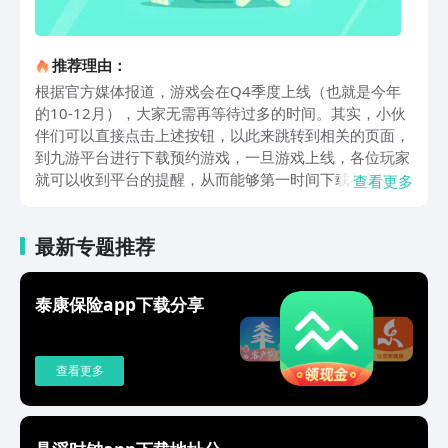
推荐理由：
根据官方媒体报道，游戏会在Q4季度上线（也就是今年
的10-12月），大家无需再等待过多的时间。其实，小伙
伴们可以直接点击上述按钮，以此来跳转到相关的页面，
到九游平台进行下载预约游戏，一旦游戏上线，各位玩家
就可以收到平台的提醒，从而能够第一时间下载与体验游
查看更多
戏啦！进入到游戏中，玩家是可以扮演一位勇敢的冒险
者，与各种可爱的宠物伙伴一起探索这个遍布着魔法的神
最新专题推荐
秘国度，感受其中的独特氛围。游戏的特色玩法之一是宠
物养成系统，玩家可以捕捉、培养和进化多种形态各异的
宠物，它们不仅是各位玩家的战斗伙伴，更是冒险旅程中
泰康保险app下载分享
不可或缺的忠诚朋友。鉴于每种精灵都有着独特的技能和
属性，所以在培养的时候，就要设定专属方案，玩家可以
根据宠物的特性来设定专属的培养计划，小编是建议大家
查看更多
多关注精灵天分这一方面，合理分配有限的资源。在不同
战斗场景下，大家要合理搭配宠物队伍，这样才能发挥出
最大的战斗潜力。游戏里另一个十分吸引人的玩法就是王
国探索，这一国度中拥有着广阔的地图和丰富的探索内