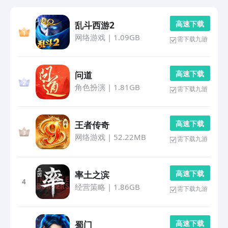
高 速 下 载
乱斗西游2
网络游戏
|
1.09GB
需下载九游
高 速 下 载
问道
角色扮演
|
1.81GB
需下载九游
高 速 下 载
王者传奇
网络游戏
|
52.22MB
需下载九游
高 速 下 载
率土之滨
4
经营策略
|
1.86GB
需下载九游
高 速 下 载
蜀门