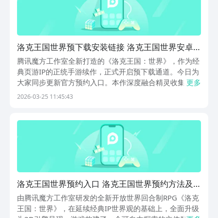
洛克王国世界预下载安装链接 洛克王国世界安卓
iOS预预约渠道汇总
腾讯魔方工作室全新打造的《洛克王国：世界》，作为经
典页游IP的正统手游续作，正式开启预下载通道。今日为
大家同步更新官方预约入口。本作深度融合精灵收集、开
更多
放世界探索与策略养成玩法，玩家将化身魔法学院新生，
2026-03-25 11:45:43
在广阔无缝的地图中自由驰骋——邂逅野生精灵、组建专
属队伍、挑战高难度副本，沉浸式体验成长与冒险并存
洛克王国世界预约入口 洛克王国世界预约方法及
渠道汇总
由腾讯魔方工作室研发的全新开放世界回合制RPG《洛克
王国：世界》，在延续经典IP世界观的基础上，全面升级