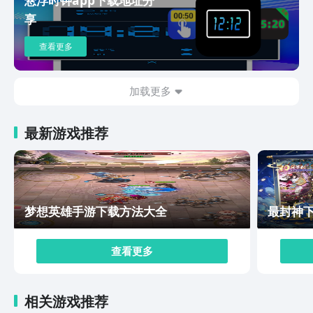
之前也需要注意一下自身的属性，尽量选择一些与属性相
享
合的法宝，这样才能够让自己的战斗力发挥到最强。你还
可以学习游戏中的各种心法，这样在面对不同的战斗时，
查看更多
你将会有多种的应对方法。小伙伴们是否想要知道天墟传
说这款游戏在哪里可以提前预约下载到呢？今天的文章就
已经帮助你解决了。虽然说目前天墟传说的开服时间暂时
加载更多
还没有确定，但是当各位玩家通过文章里面的这个地址成
功预约之后，就可以在开服之后立即把它安装到自己的手
最新游戏推荐
机里面。
梦想英雄手游下载方法大全
最封神
查看更多
相关游戏推荐