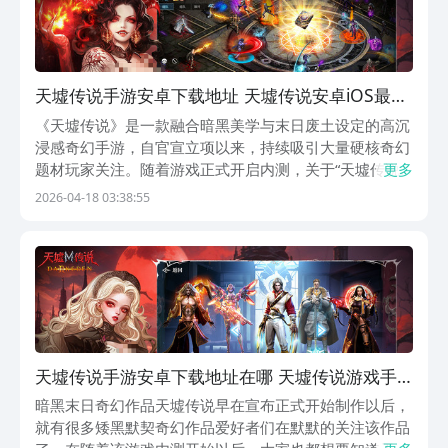
天墟传说手游安卓下载地址 天墟传说安卓iOS最新
版本安装包获取指南
《天墟传说》是一款融合暗黑美学与末日废土设定的高沉
浸感奇幻手游，自官宣立项以来，持续吸引大量硬核奇幻
题材玩家关注。随着游戏正式开启内测，关于“天墟传说
更多
手游下载”的搜索热度显著攀升。为满足广大玩家需求，
2026-04-18 03:38:55
本文同步提供官方预约入口及最新客户端获取方式。《天
墟传说》最新下载地址预约地址：》》》》》#天墟传说
天墟传说手游安卓下载地址在哪 天墟传说游戏手
机版下载安装链接指引
暗黑末日奇幻作品天墟传说早在宣布正式开始制作以后，
就有很多矮黑默契奇幻作品爱好者们在默默的关注该作品