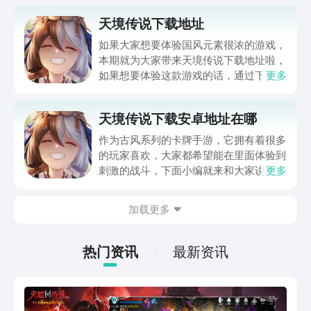
天境传说下载地址
如果大家想要体验国风元素很浓的游戏，
本期就为大家带来天境传说下载地址啦，
如果想要体验这款游戏的话，通过下面小
更多
编介绍给大家的链接可以直接进入咋专区
查看详情，大家是可以在下面找到自己喜
天境传说下载安卓地址在哪
欢的一部分玩法，也有小编为大家准备的
一部分玩法介绍哦。
作为古风系列的卡牌手游，它拥有着很多
的玩家喜欢，大家都希望能在里面体验到
刺激的战斗，下面小编就来和大家说说天
更多
境传说下载安卓地址在哪 ，若是想快速
的去解锁这款手游，那可考虑去通过“九
加载更多
游”平台来进行预约，游戏目前虽然处于
测试阶段，但是相信很快也就会和大家见
面了，所以感兴趣就接着往下看吧。
热门资讯
最新资讯