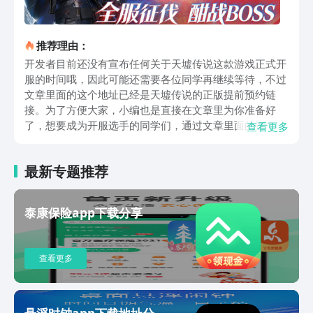
推荐理由：
开发者目前还没有宣布任何关于天墟传说这款游戏正式开
服的时间哦，因此可能还需要各位同学再继续等待，不过
文章里面的这个地址已经是天墟传说的正版提前预约链
接。为了方便大家，小编也是直接在文章里为你准备好
了，想要成为开服选手的同学们，通过文章里面的这个地
查看更多
址就能够立即完成免费的预约。作为一款仙侠游戏，寻仙
问道自然就是玩家们的日常了。为了提升自己的战斗实
最新专题推荐
力，小伙伴们需要从多维度来考虑，首先要参与的就是每
天的日常任务，这将会帮助大家稳定地提升自己的基础属
性，并获得足够的经验来提升自己的等级，在战斗中如果
泰康保险app下载分享
你施展了技能，那么同时也将会累积到与技能有关的经
验，达到一定的等级之后技能的效果也会得到增加和提
升。其次参与副本也是很重要的，如果说一些难度比较高
查看更多
的副本，你独自一人无法完成的话，也可以考虑和其他玩
家组队参与，这样通关的副本将会提升不少。选择适合自
己的法宝也是非常重要的哦，在两种法宝进行搭配之后，
他们将会产生一些额外的效果，因此小伙伴们在挑选法宝
悬浮时钟app下载地址分