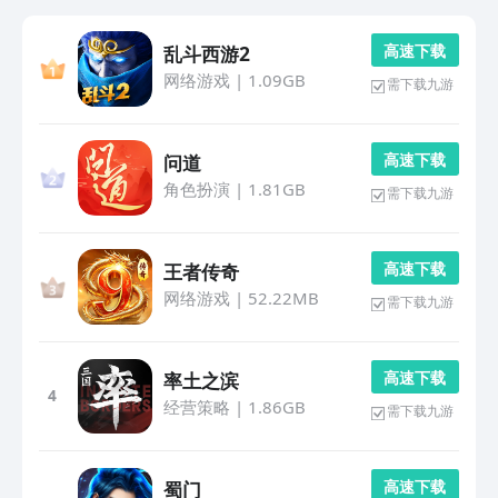
高 速 下 载
乱斗西游2
网络游戏
|
1.09GB
需下载九游
高 速 下 载
问道
角色扮演
|
1.81GB
需下载九游
高 速 下 载
王者传奇
网络游戏
|
52.22MB
需下载九游
高 速 下 载
率土之滨
4
经营策略
|
1.86GB
需下载九游
高 速 下 载
蜀门