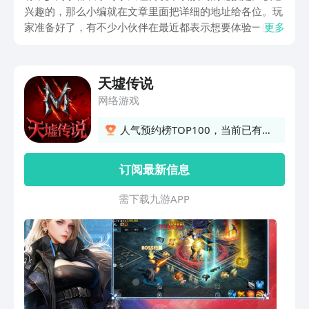
兴趣的，那么小编就在文章里面把详细的地址给各位。玩
家准备好了，有不少小伙伴在最近都表示想要体验一些以
更多
仙侠为主题的游戏，那么天墟传说其实就非常的值得尝
试。你是否也对天使传说的画风和玩法都比较感兴趣，想
知道在哪里可以提前完成预约呢？今天的文章就能够为你
天墟传说
带来详细的地址，如果你也喜欢类似风格的游戏，那么不
网络游戏
妨到这里来尝试和体验吧。
人气预约榜TOP100，当前已有1
人预约
订阅最新信息
需 下 载 九 游 A P P