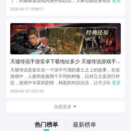
了，在随着该游戏内测开始以后，大家也都想要知道天墟
更多
传说手游下载，对于大家当前的这个需求，小编肯定是要
2026-04-17 15:08:11
满足的，下面就把游戏的下载链接给放出来。《天墟传
说》最新下载地址预约地址：》》》》》#天墟传说
#《《...
天墟传说手游安卓下载地址多少 天墟传说游戏手
机版哪里下载
天墟传说是发生在一个深不可测的废土之上的故事，在该
游戏中，人族和血族两个不同的种族，以对立之姿进行对
抗，游戏中丰富的剧情，精彩的对抗玩法，让不少玩家想
更多
下载玩一下，那么，天墟传说手游下载地址多少？对于想
2026-04-16 15:21:45
要玩新游的小伙伴，可以到阿里巴巴灵犀互娱旗下的九游
app上看看，全网手游福利最多的平台，现在登录就能...
加载更多
热门榜单
最新榜单