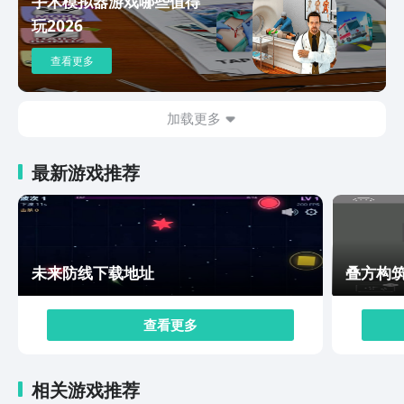
手术模拟器游戏哪些值得
带，支援型角色的服饰则加入医疗标识与通讯设备，细节
玩2026
处彰显职能差异，作为国内首个全俄语配音的二次元手
游，角色台词从战斗时的指令到日常互动的对话，均由专
查看更多
业俄语配音演员演绎，配合战场环境音效，让玩家仿佛置
身真实的异星战场，技能升级优先强化被动技能，再升级
主动技能确保基础战力稳定提升。雪松下载方式的内容就
加载更多
介绍完了，本攻略已覆盖雪松的核心玩法与各阶段要点，
随着对玩法的熟悉，玩家可进一步探索隐藏剧情与角色心
最新游戏推荐
结任务，在战术策略与情感联结的双重体验中，感受异星
战场的独特魅力。
未来防线下载地址
叠方构
查看更多
相关游戏推荐