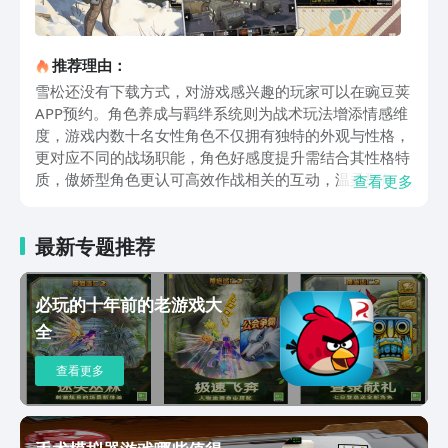
推荐理由：
雪松还没有下载方式，对游戏感兴趣的玩家可以在豌豆荚
APP预约。角色养成与羁绊系统则为战术玩法增添情感维
度，游戏内数十名女性角色不仅拥有独特的外观与性格，
更对应不同的战场职能，角色好感度提升需结合其性格特
质，傲娇型角色更认可高效作战相关的互动，温柔型角色
查看更多
则偏好团队协作类交流，赠送的礼物需贴合角色背景，例
如曾为通讯兵的角色喜欢老式无线电模型，来自后勤部队
最新专题推荐
的角色则青睐军用压缩饼干礼盒。好感度提升至特定阶
段，会解锁角色专属心结任务，这类任务往往与角色的过
往经历相关，帮助侦察兵寻找失散的战友，完成后不仅能
必玩的十年前的老游戏大
提升角色属性，还能解锁专属技能，甚至触发角色专属剧
全
情，深化玩家与角色的情感联结，游戏的时代风韵与视听
设计进一步强化沉浸感，，城市废墟中可见生锈的钢铁管
查看更多
道与破损的混凝土建筑，野外区域则生长着能发光的荧光
蕨与巨大的盘根树，两种风格的碰撞营造出独特的末世异
星氛围。角色服饰设计同样兼顾军事元素与角色个性，突
击手的服装以耐磨的战术面料为主，搭配护膝与战术腰