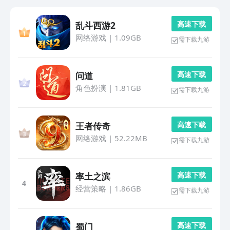
高 速 下 载
乱斗西游2
网络游戏
|
1.09GB
需下载九游
高 速 下 载
问道
角色扮演
|
1.81GB
需下载九游
高 速 下 载
王者传奇
网络游戏
|
52.22MB
需下载九游
高 速 下 载
率土之滨
4
经营策略
|
1.86GB
需下载九游
高 速 下 载
蜀门