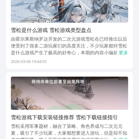
雪松是什么游戏 雪松游戏类型盘点
由霍尔果斯纳罗达开发的二次元游戏雪松在已经推出以后
便受到了很多二游玩家们的高度关注，不少玩家都对雪松
是什么游戏产生了极高的好奇心，本期的内容小编就来告
更多
诉诸位玩家，雪松到底是一款什么题材的游戏，让玩家们
2026-03-06 19:44:55
在明白了雪松的游戏类型的同时，还能够对该款游戏的诸
多玩法有个简单的了解。《雪松》最新下载预约地
址：》...
雪松游戏下载安装链接推荐 雪松下载链接指引
雪松采用军事题材，融合了策略、角色养成与二次元元
素，吸引了不少玩家，大家都想要进入游玩，但是却不知