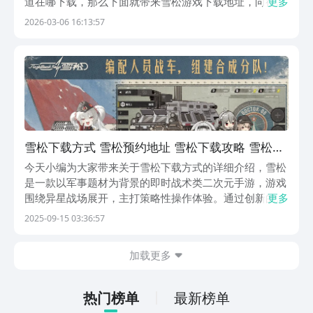
道在哪下载，那么下面就带来雪松游戏下载地址，向往的
更多
可以赶紧来看一看下文，进入这个游戏世界当中，邂逅多
2026-03-06 16:13:57
位魅力角色，体验在不同地形环境下的惊险战役。【雪
松】最新版预约/下载》》》》》#雪松#《《《《《游戏
暂...
雪松下载方式 雪松预约地址 雪松下载攻略 雪松预
约入口指南
今天小编为大家带来关于雪松下载方式的详细介绍，雪松
是一款以军事题材为背景的即时战术类二次元手游，游戏
围绕异星战场展开，主打策略性操作体验。通过创新的战
更多
术机制、多维度角色成长系统以及高度沉浸的视听表现，
2025-09-15 03:36:57
打造了一个从基础入门到深度进阶的完整玩法生态。在操
作设计上，游戏采用简洁直观的控制方案降低新手门槛，
加载更多
热门榜单
最新榜单