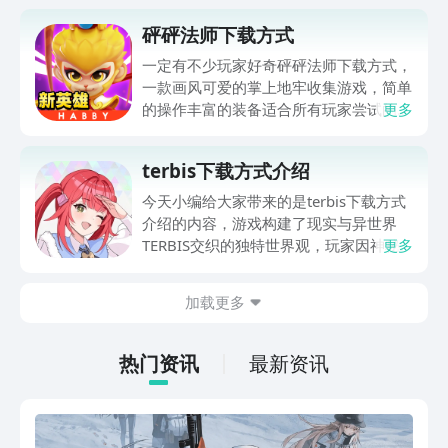
砰砰法师下载方式
一定有不少玩家好奇砰砰法师下载方式，
一款画风可爱的掌上地牢收集游戏，简单
的操作丰富的装备适合所有玩家尝试的休
更多
闲地牢，不用高难度的操作不用无休止的
肝肝肝，肯定很多玩家关注了这款游戏不
terbis下载方式介绍
了解在什么地方可以下载游玩，一起来看
一下下载的地址，下一个试一下好不好
今天小编给大家带来的是terbis下载方式
玩。
介绍的内容，游戏构建了现实与异世界
TERBIS交织的独特世界观，玩家因神秘
更多
梦境穿梭于两个维度，在双线叙事的驱动
下，开启探索未知与揭开真相的冒险旅
加载更多
程，将自动战斗与手动策略操控相结合的
回合制战斗系统，深度多元的角色养成体
系，以及丰富的社交互动玩法，形成差异
热门资讯
最新资讯
化的游戏体验，满足玩家对策略、探索与
社交的多重需求，接下来跟小编一起来看
看吧。