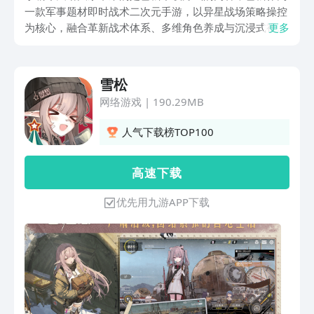
一款军事题材即时战术二次元手游，以异星战场策略操控
为核心，融合革新战术体系、多维角色养成与沉浸式视听
更多
设计，构建了覆盖基础操作-战术优化-深度探索的完整玩
法框架，游戏中即时战术操控通过轻量化操作降低门槛，
同时依托地形差异与EGO能量系统提升策略深度，接下来
雪松
跟小编一起来看看吧。
网络游戏
|
190.29MB
人气下载榜TOP100
高 速 下 载
优先用九游APP下载