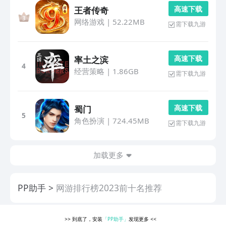
高 速 下 载
王者传奇
网络游戏
|
52.22MB
需下载九游
高 速 下 载
率土之滨
4
经营策略
|
1.86GB
需下载九游
高 速 下 载
蜀门
5
角色扮演
|
724.45MB
需下载九游
加载更多
PP助手
网游排行榜2023前十名推荐
>>
到底了，安装
「PP助手」
发现更多
<<