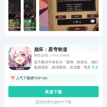
NO.
3
崩坏：星穹铁道
网络游戏
|
416.59MB
这片银河中有名为「星神」的存在，祂们
造就现实，抹消星辰，在无数「世界」中
更多
留下祂们的痕迹。你——一名特殊的旅
客，将与继承「开拓」意志的同伴一起，
人气下载榜TOP100
乘坐星穹列车穿越银河，沿着某位「星
神」曾经所行之途前进。你将由此探索新
高 速 下 载
的文明，结识新的伙伴，在无数光怪陆离
的「世界」与「世界」之间展开新的冒
优先用九游APP下载
险。所有你想知道的，都将在群星中找到