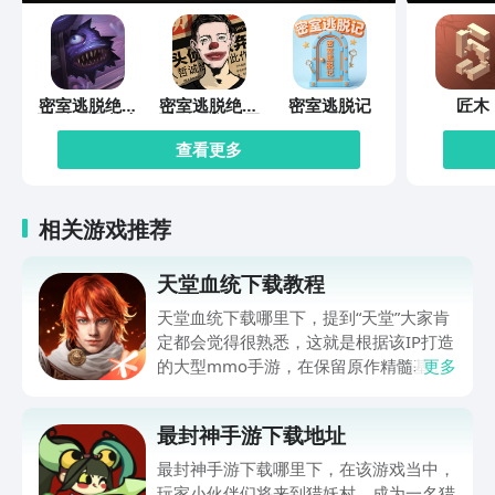
密室逃脱绝境
密室逃脱绝境
密室逃脱记
匠木
系列10寻梦大
系列11游乐园
作战
查看更多
相关游戏推荐
天堂血统下载教程
天堂血统下载哪里下，提到“天堂”大家肯
定都会觉得很熟悉，这就是根据该IP打造
的大型mmo手游，在保留原作精髓基础
更多
上，给众多玩家伙伴们打造了全新冒险体
验，世界观得到完整还原，职业体系，战
最封神手游下载地址
斗策略都有深度创新，肯定有不少伙伴都
很想玩，可提前在九游平台预约，手游福
最封神手游下载哪里下，在该游戏当中，
利最有性价比APP，身后有阿里巴巴灵犀
玩家小伙伴们将来到猎妖村，成为一名猎