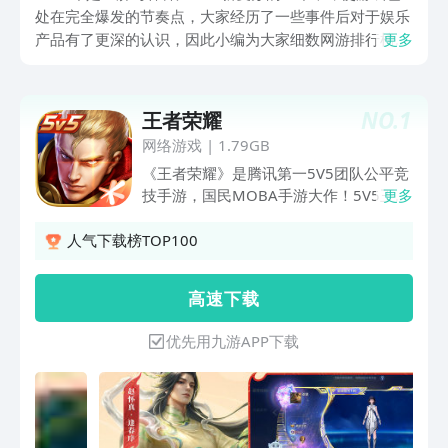
处在完全爆发的节奏点，大家经历了一些事件后对于娱乐
产品有了更深的认识，因此小编为大家细数网游排行榜
更多
2023前十名，让大家重新怀念起令人心动的优质手游产
品。这十款手游如今依旧活跃在玩家的游戏舞台，玩家们
可多方尝试享受最高等级的玩法。
NO.
1
王者荣耀
网络游戏
|
1.79GB
《王者荣耀》是腾讯第一5V5团队公平竞
技手游，国民MOBA手游大作！5V5王者
更多
峡谷、公平对战，还原MOBA经典体验；
契约之战、五军对决、边境突围等，带来
人气下载榜TOP100
花式作战乐趣！10秒实时跨区匹配，与
好友开黑上分，向最强王者进击！多款英
高 速 下 载
雄任凭选择，一血、五杀、超神，实力碾
压，收割全场！敌军即将到达战场，王者
优先用九游APP下载
召唤师快来集结好友，准备团战，就在
《王者荣耀》！