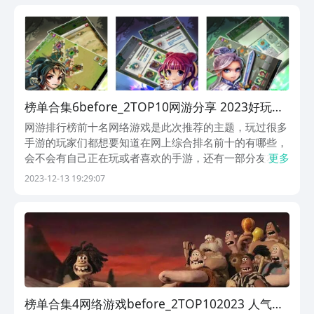
来了解一下。1、《剑网3：指尖江湖》《剑网3：指...
榜单合集6before_2TOP10网游分享 2023好玩的
网游下载合集
网游排行榜前十名网络游戏是此次推荐的主题，玩过很多
手游的玩家们都想要知道在网上综合排名前十的有哪些，
会不会有自己正在玩或者喜欢的手游，还有一部分友友们
更多
想要了解当下爆火的手游，然后去下载尝试，那么这次小
2023-12-13 19:29:07
编就为大家提供了这个机会，需要的朋友们就可看看。
1、《森之国度》这个世界聚集了各地的勇士，都是为了
能...
榜单合集4网络游戏before_2TOP102023 人气较