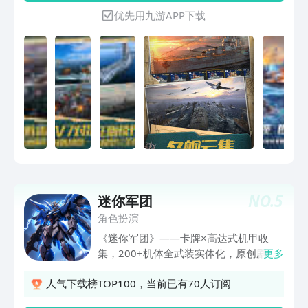
添了人物的鲜活，与高规格的场景相得益
状态。游戏拥有媲美pc端的操作体验，通
优先用九游APP下载
彰，提升了整体演出表现张力。米哈游旗
过高还原的作战地图和逼真的海军舰艇，
下国人原创音乐团队HOYO-MiX的创作，
呈现激烈的海战体验。随时加入7v7海战
更让人仿佛身临其境这场银河冒险之旅。
对决，征服广阔海域
直面异物「星核」在银河间引发的种种异
变和危机，用自己的意志做出选择，抵达
故事的结局吧！【百策克敌，多元玩法】
《星穹铁道》采用了全新的指令式战斗系
统，操作简洁而富于策略。你可以利用丰
富的战斗策略压制敌人，「弱点击破」
「追加攻击」「持续伤害」……以及全新
的「阿哈时刻」也将加入战局！在紧张刺
激的回合制战斗之外，还有模拟经营、休
闲消除、解谜探索...尽情探索多元玩法的
NO.
5
迷你军团
精彩，体验无限的可能性吧！【奇人异
角色扮演
士，星海同游】星海之中，除「你」之
《迷你军团》——卡牌×高达式机甲收
外，还有无数身怀绝技的「他们」。你将
集，200+机体全武装实体化，原创剧情
更多
拥有极寒之地的患难友情，仙舟危机中的
战线火力全开。 拿起你的战术平板，像
并肩作战，金色美梦里的不期而遇……在
调配推进器燃料一样布阵；带领你的专属
人气下载榜TOP100，当前已有70人订阅
冒险中邂逅英雄，结识伙伴，共赴奇旅。
机甲小队，从地面压制到宇宙宙域，一路
除了携手经历一段段冒险旅程，你还能通