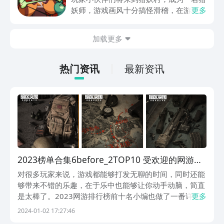
互娱大厂支持，节假日活动来临时刻，还
妖师，游戏画风十分搞怪滑稽，在游玩过
更多
有万元无门槛券能抽，0元畅玩。
程中总是忍俊不禁，冲淡了特别紧张的战
斗感受，游戏整体玩法也比较多样化，肯
加载更多
定有不少朋友感兴趣，但不知道哪里下
载，其实九游现在就能预约，手游福利最
有性价比的APP，身后有阿里巴巴灵犀互
热门资讯
最新资讯
娱大厂支持，玩手游就到九游，海量代金
券，成长礼包等待朋友们领取，感受战力
飙升的感觉。
2023榜单合集6before_2TOP10 受欢迎的网游分
享
对很多玩家来说，游戏都能够打发无聊的时间，同时还能
够带来不错的乐趣，在于乐中也能够让你动手动脑，简直
是太棒了。2023网游排行榜前十名小编也做了一番详细
更多
的整理，都是当前很热门的游戏，深受了不少小伙伴的喜
2024-01-02 17:27:46
欢，玩法也是不一样的，具备着很好的挑战性，下面一起