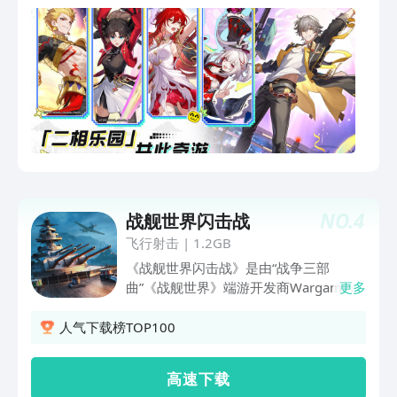
答案。那么，准备好开始这段「开拓」之
旅了吗？《崩坏：星穹铁道》是米哈游自
研的银河冒险策略游戏。你将在游戏中登
上星穹列车，造访寓居宇宙的万象世界，
携手形形色色的旅伴，解救「星核」引发
的种种危机，对抗「星神」践踏文明的意
图。【搭乘银河列车，穿梭万象世界】冰
河永冻的异星球、巡猎孽物的巨型舰队、
美梦中的盛会之星、命运未卜的永恒之
地、曾坠入画卷的乐园......列车停靠的每
一站，都是前所未见的银河风貌！极寒地
NO.
4
战舰世界闪击战
表上唯一温度正常的坐标，究竟隐藏着怎
样的秘密？玉石妙算、几近仙法的长生种
飞行射击
|
1.2GB
联盟，缘何反被长生所困？现在，你还将
《战舰世界闪击战》是由“战争三部
入局「幻月游戏」，追逐神明给渴望欢愉
曲”《战舰世界》端游开发商Wargaming
更多
的人们留下的奖赏——「成神的一分钟」
研发的海战品质大作。游戏在全球超200
……自由探索光怪陆离的文明与世界，揭
个国家与地区发行，获全球双料推荐！
人气下载榜TOP100
开异相背后的谜团吧！【品质音画，匠心
作为第三人称载具射击海战手游，你可纵
呈现】《星穹铁道》的剧情表现由游戏引
情享受无限种战斗组合带来的不同体验，
高 速 下 载
擎实时渲染。全新研发的角色表情系统增
90余艘标志性战舰，契合多样刺激战斗