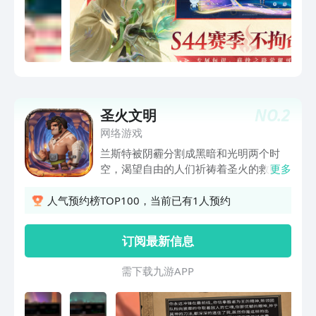
NO.
2
圣火文明
网络游戏
兰斯特被阴霾分割成黑暗和光明两个时
空，渴望自由的人们祈祷着圣火的救赎
更多
你将扮演三大种族中的一名勇士参与这次
时空穿越，记住穿越后你将从零开始 不
人气预约榜TOP100，当前已有1人预约
要放过亡灵掉落的任何一件装备，它可能
是你这次拯救任务中最重要的一环 去
订阅最新信息
吧！我的勇士，让那些无知的怪物为之颤
抖，人民都期待着你的凯旋归来！
需 下 载 九 游 A P P