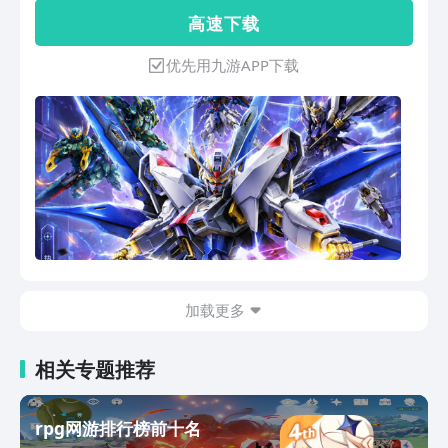
斩舰刀开路、浮游炮清场。 最终BOSS？
过多种方式与伙伴们增进友谊、分享奇
高 速 下 载
不过是又一架等着被拆解的MA。勇气、
遇，了解旅伴们更多不为人知的经历和故
信念、以及你对机体的绝对信任——由你
事......
优先用九游APP下载
来传承，这回合，你就是新世界的“王牌
驾驶员”。
加载更多
相关专题推荐
rpg网游排行榜前十名