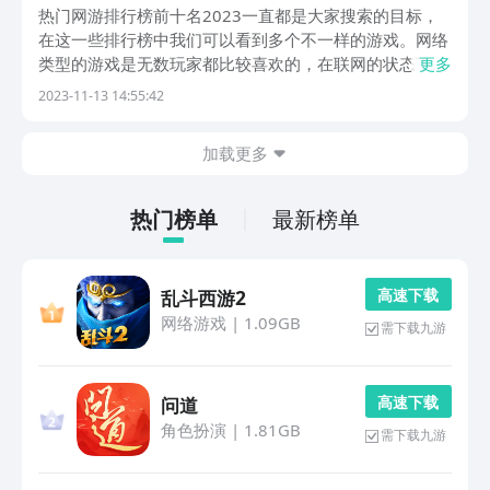
高的网游前十名
热门网游排行榜前十名2023一直都是大家搜索的目标，
在这一些排行榜中我们可以看到多个不一样的游戏。网络
类型的游戏是无数玩家都比较喜欢的，在联网的状态下可
更多
以让大家尽情的沉浸于游戏中，下面的这几款游戏全部都
2023-11-13 14:55:42
是热门的网络游戏，如果玩家喜欢这些游戏，可千万不要
错过，可以直接点击链接下载。1、《最后的原始人》...
加载更多
热门榜单
最新榜单
高 速 下 载
乱斗西游2
网络游戏
|
1.09GB
需下载九游
高 速 下 载
问道
角色扮演
|
1.81GB
需下载九游