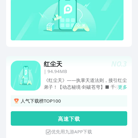
NO.
3
红尘天
|
94.94MB
《红尘天》——执掌天道法则，接引红尘
弟子！​​【动态秘境·剑破苍穹】■ ​千变迷
更多
宫·步步为营​扩散算法构建无限重生的动
态仙域，每一次踏足皆是全新棋局！掷骰
人气下载榜TOP100
探秘、智控步数，在坍缩的遗迹与狂潮妖
兽间穿梭求生，​走错一步即是身陨道消​！
高 速 下 载
■ 仙诀组合·卡牌博弈​100+招式连锁触发
天道法则​！搭配“剑意蓄势→罡气护体→
优先用九游APP下载
心剑反击”策略链，​每张卡牌都有扭转乾