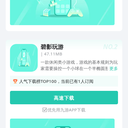
NO.
2
碧影玩游
|
47.11MB
一款休闲类小游戏，游戏的基本规则为玩
家需要操控一个小球在一个半椭圆形的隧
更多
道中滚动前进，目标是穿过各种拱门进入
下一个隧道。游戏考验玩家的反应速度和
人气下载榜TOP100，当前已有1人订阅
手速，操作简单但极具挑战性。玩家通过
手指的上下滑动来控制小球在轨道上的移
高 速 下 载
动，避开障碍物和陷阱，穿过半圆形的洞
洞以获得得分。随着关卡的深入，游戏难
优先用九游APP下载
度逐渐增加，速度和挑战性也会提升。