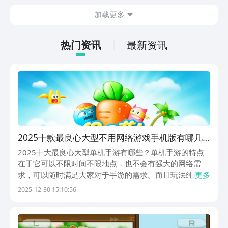
的情况。想省去这些麻烦，直接通过九游
加载更多
app进行下载会更加方便，九游是手游福
利最多的游戏平台，在这里不仅能够看到
游戏资源，还能及时查看后续的消息、活
热门资讯
最新资讯
动内容等相关信息。
2025十款最良心大型不用网络游戏手机版有哪几
款 高质量单机手游大介绍
2025十大最良心大型单机手游有哪些？单机手游的特点
在于它可以不限时间不限地点，也不会有强大的网络需
求，可以随时满足大家对于手游的需求。而且玩法纯粹有
更多
趣，娱乐性强，可以让玩家们放松身心，享受游戏。那么
2025-12-30 15:10:56
有哪些良心单机手游呢？想知道的友友们和小编一起看看
吧！1、《植物大战僵尸2》这是一款风靡全球的策略塔...