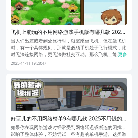
飞机上能玩的不用网络游戏手机版有哪几款 2025
流行的单机手游分享
当人们出差或者到处旅行时，就需乘坐飞机，但在坐飞机
时，有一个具体规则，那就是必须手机处于飞行模式，此
时无法连接网络，更无法做社交互动。那么飞机上能玩的
更多
单机手游就是最好的选择，这些游戏趣味性十足，无需连
2025-11-11 19:28:47
接网络就能更好地消磨时间，比如有模拟经营，或者是化
妆类型手游等等。1、《牧场物语双子村》作为牧场主
人...
好玩儿的不用网络榜单9有哪几款 2025不用钱的单
机手游分享before_1
如果你在玩网络游戏时经常受到网络延迟或断连的困扰，
影响了整体体验，不妨尝试一些有趣的单机手游。这类游