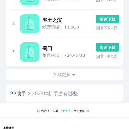
高 速 下 载
率土之滨
4
经营策略
|
1.86GB
需下载九游
高 速 下 载
蜀门
5
角色扮演
|
724.45MB
需下载九游
加载更多
PP助手
2025单机手游有哪些
>>
到底了，安装
「PP助手」
发现更多
<<
友情链接