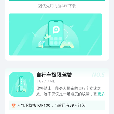
还”，寓意着在游戏世界里，每一个分数
优先用九游APP下载
都有着公平公正的归属，如同天理昭彰。
使用 “去天哩环”，让你的游戏比赛分数有
理可依，轻松享受纯粹的游戏竞技乐趣
。
NO.
5
自行车极限驾驶
|
87.17MB
你将踏上一段令人振奋的自行车竞速之
旅。这不仅仅是一场速度的较量，更是勇
更多
气、技巧与智慧的完美结合。沉浸于高清
逼真的游戏画面，感受每一次骑行带来的
人气下载榜TOP100，当前已有39人订阅
震撼。穿越无数独特的赛道，挑战全球的