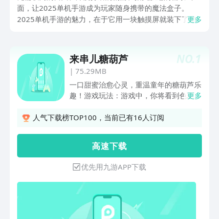
面，让2025单机手游成为玩家随身携带的魔法盒子。
2025单机手游的魅力，在于它用一块触摸屏就装下了整
更多
个世界的可能性，既保留了单机游戏的深度沉浸感，又通
过移动端特性让碎片时间变成完整冒险。点击下载，让这
些单机手游的顶尖创意与黑科技，成为你掌中的游戏宇宙
NO.
1
来串儿糖葫芦
吧！
|
75.29MB
一口甜蜜治愈心灵，重温童年的糖葫芦乐
趣！游戏玩法：游戏中，你将看到色彩缤
更多
纷的卡通水果散落在晶莹剔透的糖葫芦签
上。只需轻轻点击相邻的水果，即可交换
人气下载榜TOP100，当前已有16人订阅
它们的位置。通过巧妙的排序，将散乱的
水果串成完美诱人的糖葫芦串吧！游戏特
高 速 下 载
点：可爱治愈： 萌系卡通画风，缤纷水
果与晶莹糖衣带来视觉治愈，瞬间放松心
优先用九游APP下载
情。简单易上手： 只需点击操作，规则
直观明了，瞬间上手，乐趣即刻开启。解
压放松： 专注于排列组合的乐趣，享受
整理带来的秩序感，让烦恼随糖葫芦串消
散。快来一起串起属于你的甜蜜回忆吧！