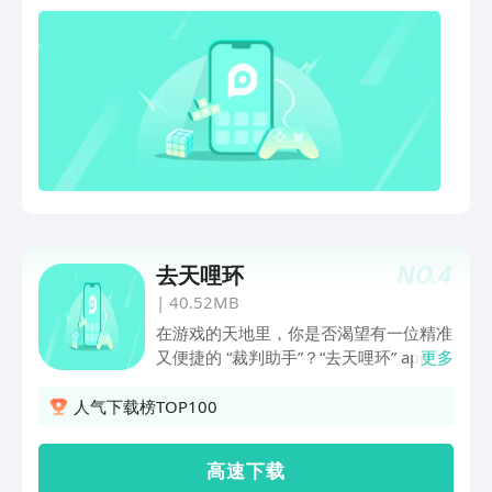
坤的道韵！自动对战瞬息万变，胜负尽在
排序谋算。​■ 机缘秘宝·执掌天机​50+秘
宝改写战场规则​：✓ ​搬山符​：虚空造
路，绝境中凭空创造落脚点​！✓ ​天衍符​
：逆天改命，​自选骰子点数精准控局！✓
​剑丸符​：千里诛敌，​隔空重伤对手、完成
终结！✓ ​困龙阵​：锁敌方寸，​削减对手
行动、制胜先机！...更有多种组合搭配待
道友探索！■ ​道法由心·自创流派​​自由禁
锁招法秘宝，在资源图鉴中参悟上古石
碑，​剔除冗余功法，让每一次奇遇都朝着
NO.
4
去天哩环
心仪BD进化——你是天道执棋者​！■ ​双
生核心·一念登仙​▶ ​秘境试炼​：肉鸽寻宝
|
40.52MB
培育本命弟子，动态事件撕裂天地格局▶
在游戏的天地里，你是否渴望有一位精准
​武道争锋​：携自创仙诀挑战万界修士，自
又便捷的 “裁判助手”？“去天哩环” app 重
更多
动战斗中见证智谋交锋▼ 此刻入局 ▼​以
磅登场！它如同一位不知疲倦的记分专
符箓为笔，以阵法为卷，在千变仙域中
员，为各类游戏比赛打造专属记分牌。无
人气下载榜TOP100
——​谋定九霄，执掌天机！​​​**​
论是紧张刺激的电竞对决，还是轻松愉悦
的桌游比拼，“去天哩环” 都能精准记录每
高 速 下 载
一个得分瞬间。“去天哩环” 谐音 “去天理