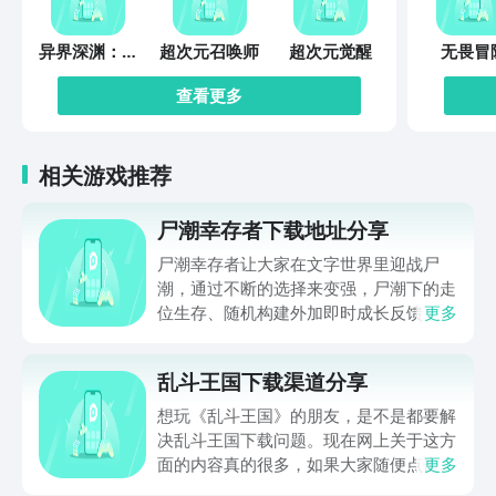
异界深渊：觉
超次元召唤师
超次元觉醒
无畏冒
醒
查看更多
相关游戏推荐
尸潮幸存者下载地址分享
尸潮幸存者让大家在文字世界里迎战尸
潮，通过不断的选择来变强，尸潮下的走
位生存、随机构建外加即时成长反馈，让
更多
不少朋友好奇在哪下，那么下文就带来尸
潮幸存者下载地址的分享，让大家都能进
乱斗王国下载渠道分享
入到这个满是僵尸的世界努力求生，想玩
的可千万别错过，赶快来看一看吧。
想玩《乱斗王国》的朋友，是不是都要解
决乱斗王国下载问题。现在网上关于这方
面的内容真的很多，如果大家随便点击陌
更多
生链接，就很容易遇到安装包信息不完整