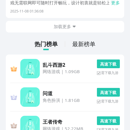
戏无需联网即可随时打开畅玩，设计初衷就是轻松上手、
更多
即点即玩，完全不受环境限制，而且全部免费下载使用。
2025-11-08 01:36:08
题材丰富多样，涵盖超市经营、猫咪养成等多种类型，感
兴趣的朋友不妨继续往下了解。1、《我的超市》现实中
加载更多
热门榜单
最新榜单
高 速 下 载
乱斗西游2
网络游戏
|
1.09GB
需下载九游
高 速 下 载
问道
角色扮演
|
1.81GB
需下载九游
高 速 下 载
王者传奇
网络游戏
|
52.22MB
需下载九游