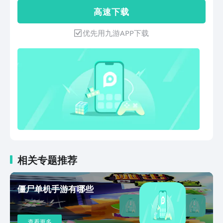
自行车飞车手。每个赛道都有其独特的风
高 速 下 载
景和难度，你需要运用精湛的操控技巧和
敏锐的赛道感知，才能征服这些极限挑
优先用九游APP下载
战。在紧张刺激的比赛中，灵活运用加
速、刹车、跳跃和漂移等技巧，展现你的
竞速才华。
相关专题推荐
僵尸单机手游有哪些
查看更多