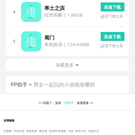
高 速 下 载
率土之滨
4
经营策略
|
1.86GB
需下载九游
高 速 下 载
蜀门
5
角色扮演
|
724.45MB
需下载九游
加载更多
PP助手
男女一起玩的小游戏有哪些
>>
到底了，安装
「PP助手」
发现更多
<<
友情链接
交易猫
手游交易
游戏加速
豌豆荚
BIUBIU加速器
九游
软件大全
游戏大全