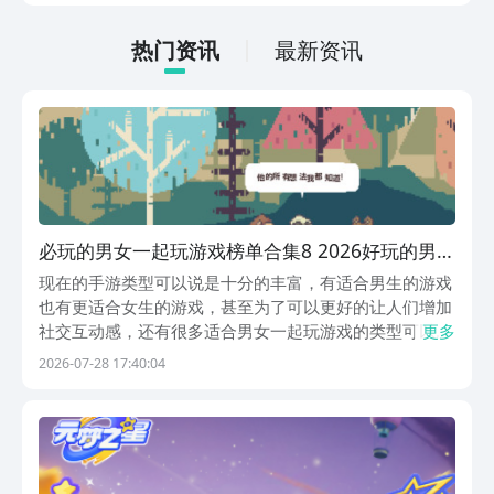
低的，一只手就可以操控，很适合用来去
打发无聊的时间，可玩性真的比较高。
热门资讯
最新资讯
必玩的男女一起玩游戏榜单合集8 2026好玩的男女
一起玩游戏before_2
现在的手游类型可以说是十分的丰富，有适合男生的游戏
也有更适合女生的游戏，甚至为了可以更好的让人们增加
社交互动感，还有很多适合男女一起玩游戏的类型可以增
更多
进人们之间的感情。今天小编为大家推荐的五款游戏便很
2026-07-28 17:40:04
适合男女生一起玩，还囊括了各种各样的类型，它们都可
以在九游App当中下载。九游app是手游福利最多的...