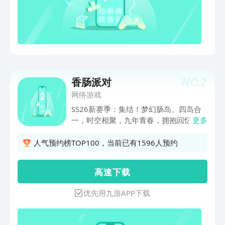
NO.
2
香肠派对
网络游戏
SS26新赛季：集结！梦幻肠岛。四岛合
一，时空相聚，九年青春，拥抱回忆「摸
更多
金派对」专属大厅中选择战备物资，进入
地图探索搜集，与怪物、对手对抗，撤离
人气预约榜TOP100，当前已有1596人预约
即可把宝物收入囊中！特色地图、特色能
力、特色装备、特色BOSS、特色大金等
高 速 下 载
专属于「摸金派对」的特色内容等你来体
验！----搞怪魔性、内容丰富且手感出众
优先用九游APP下载
的卡通射击派对游戏。吃鸡和摸金作为主
流玩法，并已推出超20种流行玩法模
式，持续注重玩家体验、质量和服务。