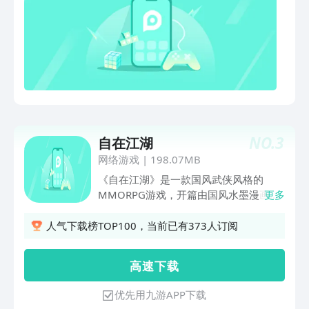
NO.
3
自在江湖
网络游戏
|
198.07MB
《自在江湖》是一款国风武侠风格的
MMORPG游戏，开篇由国风水墨漫画引
更多
入江湖中，沉浸式体验别样的武侠世界，
轻松的漫画贯穿主线，让任务不再沉闷。
人气下载榜TOP100，当前已有373人订阅
玩家将扮演一个因江湖阴谋家破人亡而独
自踏上历险之路探寻真相的侠客，一路走
高 速 下 载
来将会发生什么事呢，皆由您来书写。
优先用九游APP下载