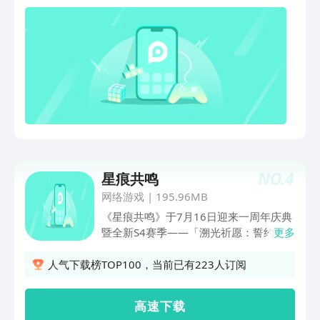
NO.
4
星痕共鸣
网络游戏
|
195.96MB
《星痕共鸣》于7月16日迎来一周年庆典
暨全新S4赛季——「溯光祈愿：誓约与
更多
伴生的共鸣」，雷格纳斯欢迎各位冒险者
随时回家！全新S4赛季，夏日海岛物语
人气下载榜TOP100，当前已有223人订阅
主题活动火热开启，新地图「蒙特诺尔溪
谷」开放探索！强袭接力战限时闯关、每
高 速 下 载
周新主题；塔防「深海行动·星脉调谐」