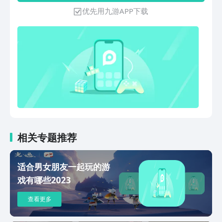
策略与行动并重；躲猫猫2.0加入肉鸽增
优先用九游APP下载
益与逐影猎手武器系统。极限空间全新副
本与团本挑战升级，硬核共斗再攀高峰！
相关专题推荐
适合男女朋友一起玩的游
戏有哪些2023
查看更多