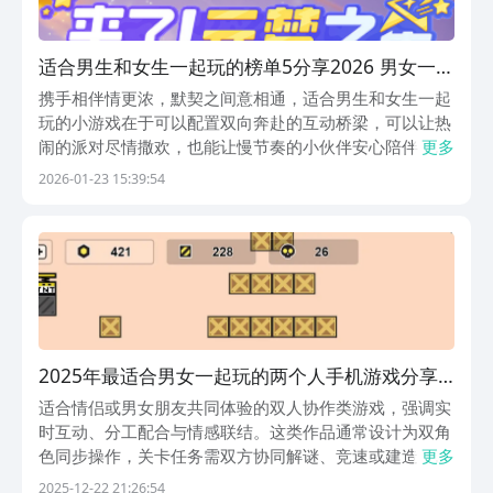
适合男生和女生一起玩的榜单5分享2026 男女一起
玩的小游戏before_1
携手相伴情更浓，默契之间意相通，适合男生和女生一起
玩的小游戏在于可以配置双向奔赴的互动桥梁，可以让热
闹的派对尽情撒欢，也能让慢节奏的小伙伴安心陪伴，在
更多
并肩的作战以及趣味中去提升彼此的默契，拉近感情，情
2026-01-23 15:39:54
绪之间寻乐，去并肩逐梦暖人心，双向适配的快乐才是相
处的真谛。1、《元梦之星》《元梦之星》游戏主打多
样...
2025年最适合男女一起玩的两个人手机游戏分享
榜单合集
适合情侣或男女朋友共同体验的双人协作类游戏，强调实
时互动、分工配合与情感联结。这类作品通常设计为双角
色同步操作，关卡任务需双方协同解谜、竞速或建造，过
更多
程中自然促进沟通、信任与默契培养。部分关卡设有动态
2025-12-22 21:26:54