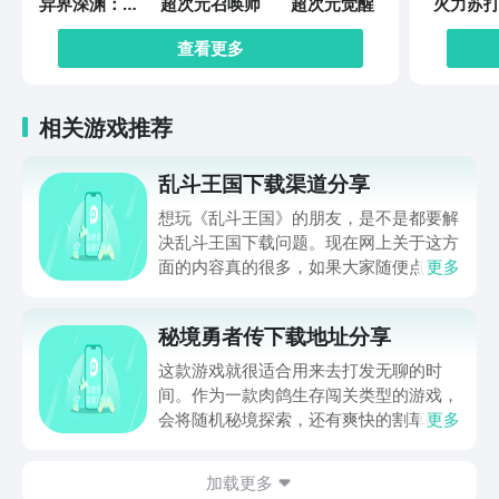
异界深渊：觉
超次元召唤师
超次元觉醒
火力苏打
醒
查看更多
相关游戏推荐
乱斗王国下载渠道分享
想玩《乱斗王国》的朋友，是不是都要解
决乱斗王国下载问题。现在网上关于这方
面的内容真的很多，如果大家随便点击陌
更多
生链接，就很容易遇到安装包信息不完整
的情况。想省去这些麻烦，直接通过九游
秘境勇者传下载地址分享
app进行下载会更加方便，九游是手游福
利最多的游戏平台，在这里不仅能够看到
这款游戏就很适合用来去打发无聊的时
游戏资源，还能及时查看后续的消息、活
间。作为一款肉鸽生存闯关类型的游戏，
动内容等相关信息。
会将随机秘境探索，还有爽快的割草闯关
更多
全部都放在一起。秘境勇者传下载地址是
在什么地方呢？玩家只需要通过以下的链
加载更多
接就可以下载。游戏的上手门槛还是比较