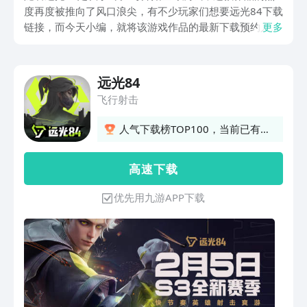
度再度被推向了风口浪尖，有不少玩家们想要远光84下载
链接，而今天小编，就将该游戏作品的最新下载预约入
更多
口，在下方进行了分享，大家要想抢先进入游戏，可直接
点击链接地址，在豌豆荚APP上，就能预约到该游戏作品
啦，动动手指点击起来吧。本期除了和大家分享作品的下
远光84
载链接外，还想和大家聊一聊该游戏的测评反馈，帮助更
飞行射击
多想入坑的玩家，做好先遣准备。
人气下载榜TOP100，当前已有
1430人订阅
高 速 下 载
优先用九游APP下载