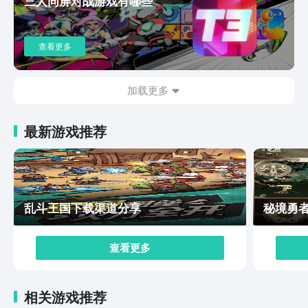
三人同屏对战游戏有哪些
雾弹玩法让你隐匿自身，让敌人感受神兵突降，直接对敌
方贴脸开大。流畅的手部动作，华丽的战斗姿势让很多玩
家应接不暇，配合上赛博朋克及废土风的游戏画面，让很
查看更多
多玩家沉浸于其中。角色造型更加立体，中西画风融合的
角色形象，视觉体验感更上一层楼。远光84下载链接，小
编已经在上文当中进行了分享，在游戏作品中，真正体验
加载更多
到暴力射击的美学感，爆裂碎甲，弹弹到肉，热血场面冲
击视觉。赶紧动动手指预约下载起来吧，在“岛市”开启最
最新游戏推荐
完美的射击高光时刻。
乱斗王国下载渠道分享
秘境勇
查看更多
相关游戏推荐