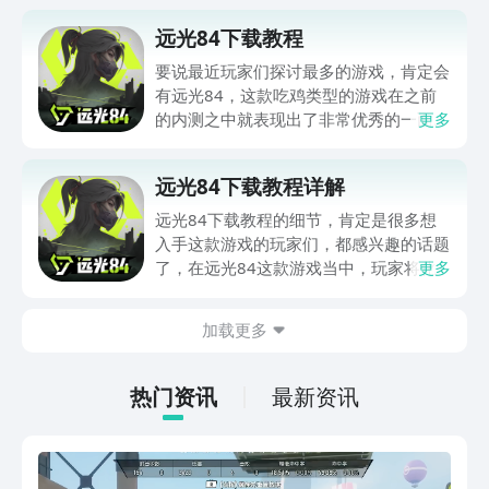
远光84下载教程
要说最近玩家们探讨最多的游戏，肯定会
有远光84，这款吃鸡类型的游戏在之前
的内测之中就表现出了非常优秀的一面。
更多
有人问，远光84手游怎么下载？这里就
来分享一下远光84下载教程。这款游戏
远光84下载教程详解
想必很多玩家们都看了其资料和试玩视
频，觉得非常有意思，所以才到处打听关
远光84下载教程的细节，肯定是很多想
于这款游戏的公测情况。
入手这款游戏的玩家们，都感兴趣的话题
了，在远光84这款游戏当中，玩家将化
更多
身成为神枪手，进入到一个猎场内，和敌
人展开射击挑战，本次小编就给大家专门
加载更多
带来，这款游戏具体的下载教程，希望这
次内容可以帮到大家哦~
热门资讯
最新资讯