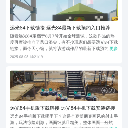
远光84下载链接 远光84最新下载预约入口推荐
随着远光84定档于8月7号开始全球测试，这款作品的热
度再度被推向了风口浪尖，有不少玩家们想要远光84下载
链接，而今天小编，就将该游戏作品的最新下载预约入
更多
口，在下方进行了分享，大家要想抢先进入游戏，可直接
2025-08-08 14:21:19
点击链接地址，在豌豆荚APP上，就能预约到该游戏作品
啦，动动手指点击起来吧。本期除了和大家分享作品...
远光84手机版下载链接 远光84手机下载安装链接
远光84手机版下载哪里下？这是个赛博朋克画风的射击手
游，玩法惊险刺激，画面细腻且精美，整体画面十分炫