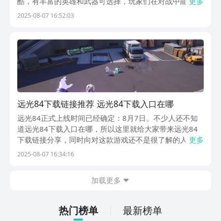
酷，有丰富的英雄和武器可选择，玩家们在对战中能感受
更多
到纯粹的射击对抗的乐趣，比较考验大家的反应以及操作
2025-08-07 16:52:03
能力，肯定很多朋友想要入坑，下面就贴出了下载地址，
可进入其中下载。【远光84】最新版预约/下载》》》...
远光84下载链接推荐 远光84下载入口在哪
远光84正式上线时间已经确定：8月7日。不少人还不知
道远光84下载入口在哪，所以这里就给大家带来远光84
下载链接分享，同时向对这款游戏还不是很了解的人，大
更多
致介绍下它的玩法亮点，方便大家对它有一个更好的了
2025-08-07 16:34:16
解，发现它的亮点，知晓游戏是否对得上自己的口味。
【远光84】最新版预约/下载》》》》》#远光84#...
加载更多
热门榜单
最新榜单