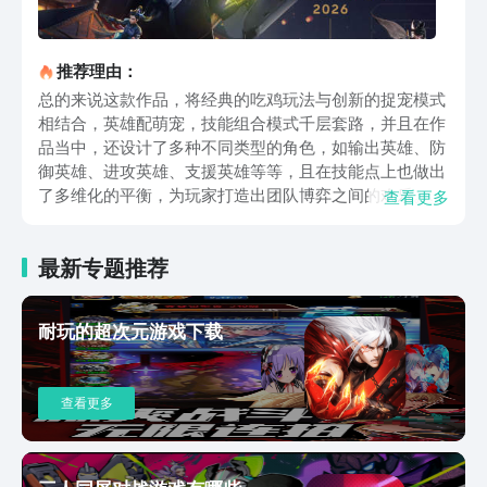
推荐理由：
总的来说这款作品，将经典的吃鸡玩法与创新的捉宠模式
相结合，英雄配萌宠，技能组合模式千层套路，并且在作
品当中，还设计了多种不同类型的角色，如输出英雄、防
御英雄、进攻英雄、支援英雄等等，且在技能点上也做出
了多维化的平衡，为玩家打造出团队博弈之间的欢乐。该
查看更多
作品，最多可支持20个三人小组同时在线，体验60人交
互大战，热血值直接拉满。多张超百平方米的立体化地
最新专题推荐
图，且加强了玩家与地图之间的互动娱乐，玩家可利用掩
体快速输出，作品中还新增加了明日城的创新玩法地图，
大区域和小型质点的结合，内容分布更加广泛，为玩家开
耐玩的超次元游戏下载
启更强的可探索空间，通过策略位移快速占领高地，实现
更加多样化的战斗输出，神宠助力你实现高效跑图，大幅
增加玩家们的战斗实力，缩短跑图上浪费的时间，每一次
查看更多
与宠物的合体互动又高燃。开启无限次复活模式，原地复
活，无需等待，随时随地都可以开启猛攻状态，角逐战场
巅峰。在整体的战术装备方面，打造了超20把枪支，大量
特殊属性装备，真正实现了高速换弹，有效切换枪械，烟