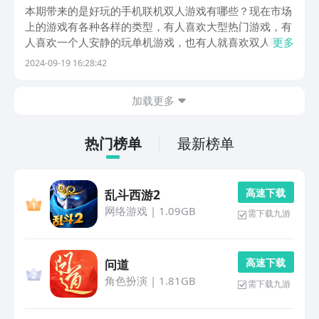
联机游戏汇总
本期带来的是好玩的手机联机双人游戏有哪些？现在市场
上的游戏有各种各样的类型，有人喜欢大型热门游戏，有
人喜欢一个人安静的玩单机游戏，也有人就喜欢双人联机
更多
游戏，喜欢和好伙伴两个人一起享受快乐的游戏时光，既
2024-09-19 16:28:42
不会太孤单也不会有太多社交，所以小编今天也给大家整
理出了几款好玩的双人联机游戏，感兴趣的小伙伴接着
加载更多
往...
热门榜单
最新榜单
高 速 下 载
乱斗西游2
网络游戏
|
1.09GB
需下载九游
高 速 下 载
问道
角色扮演
|
1.81GB
需下载九游