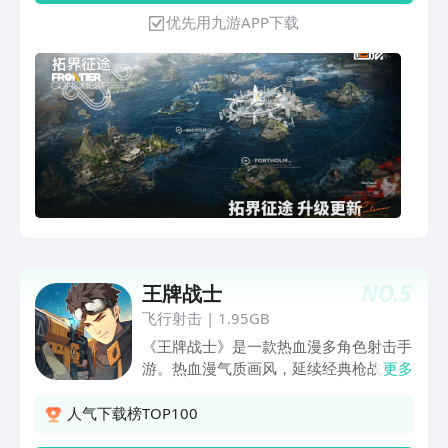
一员。只想顺利完成赏金委托，获取稳定
优先用九游APP下载
酬金的指挥官，却在一个普通的运输任务
中，遭到了意料之外的袭击。指挥官发
现，一度远离漩涡中心的自己，似乎被卷
入了更大的漩涡……《少女前线2：追
放》是一款支持移动端、PC双端体验的
3D角色扮演策略游戏。在游戏中您将充
分体验：【3D沉浸作战，多维策略战
术】关卡内拥有丰富的场景元素，多样掩
体、机关和地形。指挥官需纵览全局，充
分发挥指挥天赋，带领人形小队克敌制
胜。【污染区探索，高风险高收益】创新
大地图探索，您将带领人形小队深入探索
NO.
5
王牌战士
污染区，完成推进任务。与敌人周旋的同
时，请尽可能搜索地图中遗存的物资箱，
飞行射击
|
1.95GB
获取更高报酬。【拟真武器系统，枪械自
《王牌战士》是一款热血漫多角色射击手
由改装】手枪、机枪、霰弹枪……全种类
游。热血漫气质画风，延续经典枪战游
更多
枪械，360°预览。您可自由加装配件，
戏“突突突”的畅快感，局内切换选手角
打造独一无二的枪械外观，以最精锐的武
色，酷炫战斗技能玩转指尖！多角色多技
人气下载榜TOP100
器，迎击更强劲的敌人。【沉浸式动画演
能体验丰富：正面钢枪，秀操作carry全