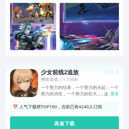
NO.
4
少女前线2追放
网络游戏
|
1.73GB
一个势力的结束，一个势力的兴起；一个
势力的消失，一个势力的壮大……这，即
更多
将是，一个锋芒毕露的世界。不再与格里
芬为伍的指挥官，选择告别过去，进入污
人气下载榜TOP100，当前已有4240人订阅
染区。在流浪的旅途中，越来越多的人与
战术人形相继出现。她们带着各式各样的
高 速 下 载
故事，成为了指挥官小队里，不可或缺的