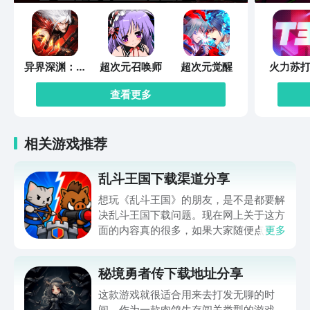
异界深渊：觉
超次元召唤师
超次元觉醒
火力苏打
醒
查看更多
相关游戏推荐
乱斗王国下载渠道分享
想玩《乱斗王国》的朋友，是不是都要解
决乱斗王国下载问题。现在网上关于这方
面的内容真的很多，如果大家随便点击陌
更多
生链接，就很容易遇到安装包信息不完整
的情况。想省去这些麻烦，直接通过九游
秘境勇者传下载地址分享
app进行下载会更加方便，九游是手游福
利最多的游戏平台，在这里不仅能够看到
这款游戏就很适合用来去打发无聊的时
游戏资源，还能及时查看后续的消息、活
间。作为一款肉鸽生存闯关类型的游戏，