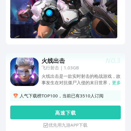
一下吧
NO.
3
火线出击
飞行射击
|
1.03GB
火线出击是一款实时射击的枪战游戏，故
事发生在对抗僵尸入侵的末日世界，生存
更多
和武器是这里不变的主题，六大职业任你
选择，在丧尸环绕的世界里生存下去并不
人气下载榜TOP100，当前已有3510人订阅
断变强。各种经典和科幻枪械应有尽有。
无人机，佣兵等众多技能和玩法，高难度
高 速 下 载
BOSS挑战、小队PVP战场、军团战对抗
更是让你的末日之旅精彩万分，赶快下载
优先用九游APP下载
游戏来体验一下吧！