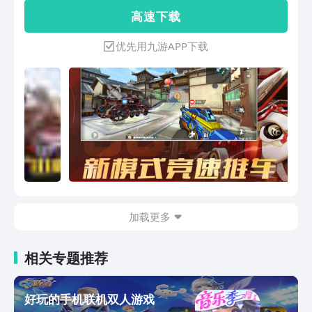
出，全视角丰富互动】超高精角色模型，
场！绕后偷袭，打击有生力量！火力布
高 速 下 载
丰富的互动元素。整备室中，与人形少女
置，依靠配合制胜！胜负全靠操作，不卖
轻松互动；休息室中，用镜头捕捉她的姿
数值，父子局全凭手速教对手做人！
优先用九游APP下载
态瞬间，享受别样的温馨时光。
加载更多
相关专题推荐
好玩的手机联机双人游戏