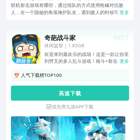
联机射击游戏有哪些，通过组队的方式使用枪械对抗敌
人，在一个隐秘的角落掩护队友，遇到敌人的时候可以一
更多
起进行攻击，能够增加游戏内获胜的概率，这些游戏拥有
着不同的场景和地图，可以自行去阅读下文。
NO.
1
奇葩战斗家
休闲益智
|
1.85GB
欢迎来到最欢乐的战场！这是一款让你笑
到劈叉的多人乱斗游戏！格斗+射击+沙
更多
雕道具+无厘头物理攻击，根本停不下
来！ 1V1单挑、4V4混战、5v5保卫金
人气下载榜TOP100
猪、混乱的大逃杀……每局都是新鲜刺激
的奇葩对决！
高 速 下 载
优先用九游APP下载