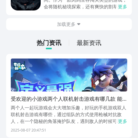
动内容等相关信息。
会将随机秘境探索，还有爽快的割草闯关
更多
全部都放在一起。秘境勇者传下载地址是
在什么地方呢？玩家只需要通过以下的链
加载更多
接就可以下载。游戏的上手门槛还是比较
低的，一只手就可以操控，很适合用来去
打发无聊的时间，可玩性真的比较高。
热门资讯
最新资讯
受欢迎的小游戏两个人联机射击游戏有哪几款 能
够联机的射击游戏手机版合辑2025
两个人一起玩游戏会大大增加乐趣，好玩的手机游戏双人
联机射击游戏有哪些，通过组队的方式使用枪械对抗敌
人，在一个隐秘的角落掩护队友，遇到敌人的时候可以一
更多
起进行攻击，能够增加游戏内获胜的概率，这些游戏拥有
2025-08-07 20:47:51
着不同的场景和地图，可以自行去阅读下文。1、《迷你