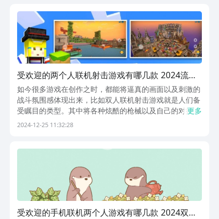
枪战精英》《迷你枪战精英》游戏内是一个像素风格的世
界...
受欢迎的两个人联机射击游戏有哪几款 2024流行
的联机射击游戏手机版分享
如今很多游戏在创作之时，都能将逼真的画面以及刺激的
战斗氛围感体现出来，比如双人联机射击游戏就是人们备
受瞩目的类型。其中将各种炫酷的枪械以及自己的对抗场
更多
景呈现出来，您可利用此类作品打发时间，也能和自己的
2024-12-25 11:32:28
好朋友共同在虚拟的世界当中，感受射击的快感。本文已
为大家做出了详细的归纳，希望能让玩家选择到自己喜
欢...
受欢迎的手机联机两个人游戏有哪几款 2024双人