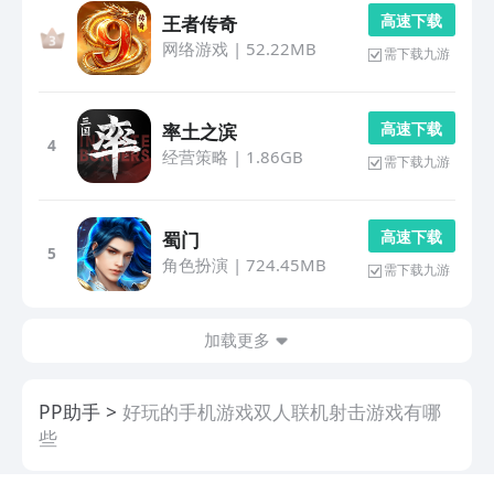
高 速 下 载
王者传奇
网络游戏
|
52.22MB
需下载九游
高 速 下 载
率土之滨
4
经营策略
|
1.86GB
需下载九游
高 速 下 载
蜀门
5
角色扮演
|
724.45MB
需下载九游
加载更多
PP助手
好玩的手机游戏双人联机射击游戏有哪
些