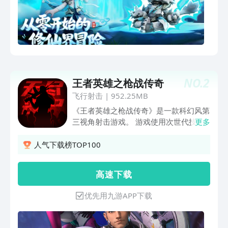
NO.
2
王者英雄之枪战传奇
飞行射击
|
952.25MB
《王者英雄之枪战传奇》是一款科幻风第
三视角射击游戏。 游戏使用次世代技
更多
术，呈现出一个高清的科幻未来世界；
真实还原不同枪械特点，射速、射
人气下载榜TOP100
程、伤害、弹道等一应俱全掌握正确姿势
和技巧，享受射击的快感，军团大战，无
高 速 下 载
限战场任你驰骋，更有虚空边境，未来战
舰让你目不暇接。 游戏内提供了上百种
优先用九游APP下载
枪械，加上几十种改装特效，玩家可以自
由搭配、改造升级，打造出独一无二、效
果卓群的专属枪械！ 快来下载游戏体验