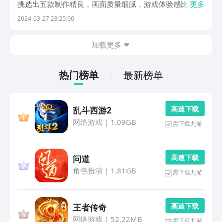
挑选出五款制作精良，画面质量细腻，游戏体验感比较强
更多
的手游，如果你也同样对这类游戏很感兴趣的话，那么就
2024-03-27 23:25:00
和小编一起来欣赏一下下面几款游戏吧。1、《全民奇
迹》《全民奇迹》这是奇迹手游中最广为流传的一款，游
加载更多
戏...
热门榜单
最新榜单
高 速 下 载
乱斗西游2
网络游戏
|
1.09GB
需下载九游
高 速 下 载
问道
角色扮演
|
1.81GB
需下载九游
高 速 下 载
王者传奇
网络游戏
|
52.22MB
需下载九游