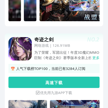
NO.
2
奇迹之剑
网络游戏
|
126.91MB
为了荣耀，军团出征！年度3D魔幻MMO
巨制《奇迹之剑》赛季版本全新上线，全
更多
服狂欢，为您开启福利盛宴！ 化身战神
觉醒归来，体验3D电影级魔幻大世界；
人气下载榜TOP100，当前已有3284人订阅
联盟宝箱、全服红包，免费福利畅游魔
境！屠龙斗兽、收集神宠，觉醒神装！全
高 速 下 载
新联盟领地玩法，联盟争霸对抗升级！团
结兄弟争夺秘宝领地，跨服战场随时
优先用九游APP下载
PK，特色变身暴怒输出，圣城由你统
领！