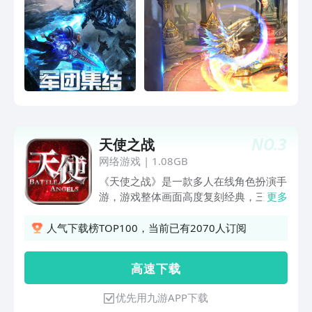
NO.
3
天使之战
网络游戏
|
1.08GB
《天使之战》是一款多人在线角色扮演手
游，游戏整体画面高度复刻经典，三大职
更多
业剑士、法师、弓手燃情回归，多样加点
及培养塑造三职业不同的成长。所有地图
人气下载榜TOP100，当前已有2070人订阅
场景高度还原，全地图野外自由探索，打
宝BOSS获得稀有装备。 血色城堡、恶魔
高 速 下 载
广场、狼魂要塞等经典玩法悉数登场，更
有单人PK、组队团战、战盟攻城战、跨
优先用九游APP下载
服竞技等多样PVP玩法，经典红名重现勇