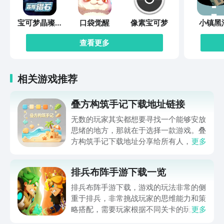
宝可梦晶璨钻
口袋觉醒
像素宝可梦
小镇黑
石
查看更多
相关游戏推荐
叠方构筑手记下载地址链接
无数的玩家其实都想要寻找一个能够安放
思绪的地方，那就在于选择一款游戏。叠
方构筑手记下载地址分享给所有人，这一
更多
款游戏玩起来还是比较简单的，主要是以
休闲体验为主，可以满足大家的体验心
排兵布阵手游下载一览
情。如果大家想要下载这款游戏，其实方
法很简单，通过以下的链接即可先来看一
排兵布阵手游下载，游戏的玩法非常的侧
下游戏的主要乐趣吧。
重于排兵，非常挑战玩家的思维能力和策
略搭配，需要玩家根据不同关卡的玩法设
更多
计，提前的进行策划和部署，还能够迎战