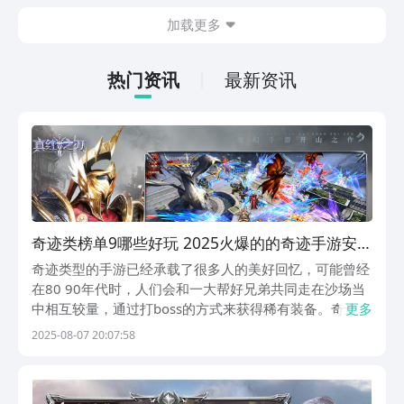
出现的敌方兵力，士兵分为多种类型，每
加载更多
一种士兵都有自己独特的技能，及运用的
方法，可能玩家对这款游戏也颇感兴趣，
急切的想要连接，现在，就和小编一起来
热门资讯
最新资讯
阅览一下吧！
奇迹类榜单9哪些好玩 2025火爆的的奇迹手游安卓
下载before_1
奇迹类型的手游已经承载了很多人的美好回忆，可能曾经
在80 90年代时，人们会和一大帮好兄弟共同走在沙场当
中相互较量，通过打boss的方式来获得稀有装备。奇迹类
更多
手游哪个好玩？如今依旧是很多人特别关注而且又特别向
2025-08-07 20:07:58
往的游戏类型，因为在较大的战场当中可以随意挥舞这手
中的武器，在看到一波又一波强大敌人都倒在自...