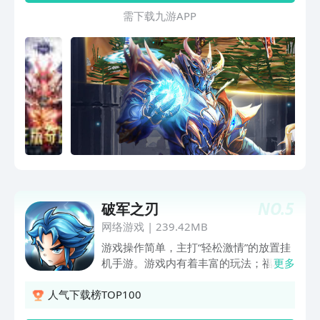
王、恶魔广场，感受原汁原味的端游风
需 下 载 九 游 A P P
情；激情PK问鼎大陆，攻城战、赤色要
塞，体验热血沸腾的战斗场面。全地图野
外自由探索的模式，内置会员免费领取！
NO.
5
破军之刃
网络游戏
|
239.42MB
游戏操作简单，主打“轻松激情”的放置挂
机手游。游戏内有着丰富的玩法；福利诚
更多
意满满，装备高爆率。
人气下载榜TOP100