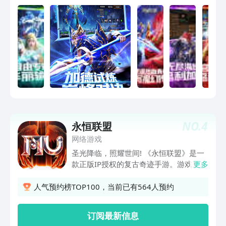
者大陆，燃情激战再续亚特天空
NO.
4
永恒联盟
网络游戏
圣光降临，照耀世间! 《永恒联盟》是一
款正版IP授权的复古奇迹手游。游戏采用
更多
当下先进的技术将端游画面完美还原，冰
风谷呼啸的寒风、仙踪林的鸟语花香、血
人气预约榜TOP100，当前已有564人预约
色城堡激情澎湃的BGM都一一呈现在眼
前。三大职业自由选择，多种流派任你挖
订阅最新信息
掘。经典玩法悉数登场，狼魂要塞、火龙