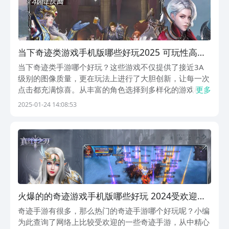
当下奇迹类游戏手机版哪些好玩2025 可玩性高的
奇迹类手游盘点
当下奇迹类手游哪个好玩？这些游戏不仅提供了接近3A
级别的图像质量，更在玩法上进行了大胆创新，让每一次
点击都充满惊喜。从丰富的角色选择到多样化的游戏模
更多
式，每一款奇迹手游都承诺带来一场视觉与感官的双重盛
2025-01-24 14:08:53
宴。每一款游戏都经过严格测试，确保玩家能够长时间沉
浸其中，享受无尽的乐趣。1、《奇迹：最强者》在这
里，...
火爆的的奇迹游戏手机版哪些好玩 2024受欢迎的
奇迹手游分享下载
奇迹手游有很多，那么热门的奇迹手游哪个好玩呢？小编
为此查询了网络上比较受欢迎的一些奇迹手游，从中精心