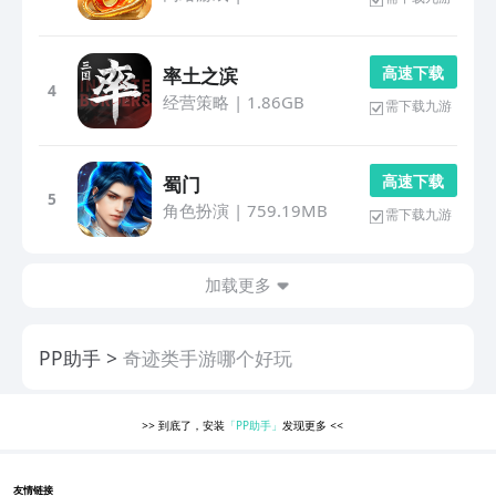
高 速 下 载
率土之滨
4
经营策略
|
1.86GB
需下载九游
高 速 下 载
蜀门
5
角色扮演
|
759.19MB
需下载九游
加载更多
PP助手
奇迹类手游哪个好玩
>>
到底了，安装
「PP助手」
发现更多
<<
友情链接