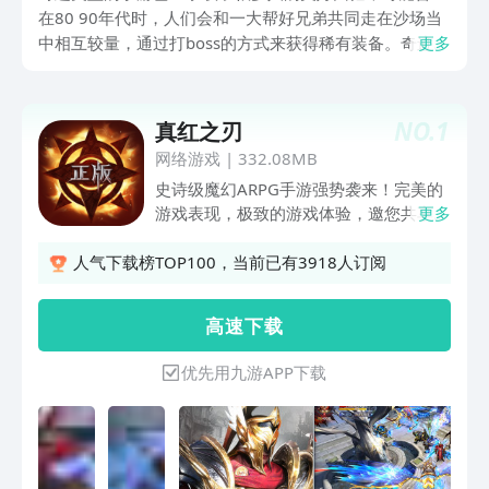
在80 90年代时，人们会和一大帮好兄弟共同走在沙场当
中相互较量，通过打boss的方式来获得稀有装备。奇迹类
更多
手游哪个好玩？如今依旧是很多人特别关注而且又特别向
往的游戏类型，因为在较大的战场当中可以随意挥舞这手
中的武器，在看到一波又一波强大敌人都倒在自己手下
NO.
1
真红之刃
时，一定会获得无尽的成就感。
网络游戏
|
332.08MB
史诗级魔幻ARPG手游强势袭来！完美的
游戏表现，极致的游戏体验，邀您共享绚
更多
丽魔幻之旅。多重职业，花式套装，分支
流派自由组合；属性翻倍，急速刷怪，智
人气下载榜TOP100，当前已有3918人订阅
能托管好玩不累；卓越装备终生保值，一
键回收轻松换钱；精美地图身临其境，华
高 速 下 载
丽特效燃爆全场；一键下载享受端游级乐
趣，开启你的时代！
优先用九游APP下载