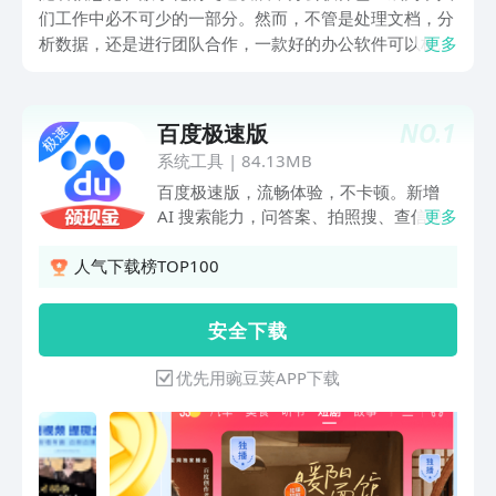
们工作中必不可少的一部分。然而，不管是处理文档，分
析数据，还是进行团队合作，一款好的办公软件可以极大
更多
地提高工作效率，将复杂的工作流程变得井井有条。今
天，我要给你介绍五款非常流行的办公应用，这一次的软
件推荐，给你带去了一些优秀的产品，这些产品的质量和
NO.
1
百度极速版
优势已经被广大的用户所接受，如果你发现你喜欢的，可
系统工具
|
84.13MB
以点击下载。
百度极速版，流畅体验，不卡顿。新增
AI 搜索能力，问答案、拍照搜、查信息
更多
更高效；还能看资讯、刷视频、看小说、
追短剧、刷漫剧、做任务领金币。 【AI
人气下载榜TOP100
搜索更高效】复杂问题直接问，搜索结果
更快更准。 【拍照语音更方便】拍照就
安 全 下 载
能搜，语音就能问，复杂问题也能快速理
解。 【常用工具更齐全】扫一扫、识
优先用豌豆荚APP下载
图、提取文字等工具一站直达，日常使用
更省事。 【新增功能更实用】 新增听资
讯、听视频、刷漫剧，视听体验全面升
级，功能更丰富。 【极速搜索更高效】
简约搜索框，轻量设计，体验更流畅，结