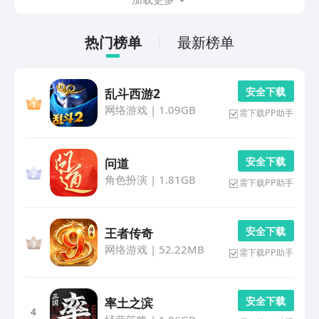
优...
热门榜单
最新榜单
安 全 下 载
乱斗西游2
网络游戏
|
1.09GB
需下载PP助手
安 全 下 载
问道
角色扮演
|
1.81GB
需下载PP助手
安 全 下 载
王者传奇
网络游戏
|
52.22MB
需下载PP助手
安 全 下 载
率土之滨
4