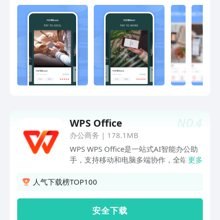
签名，能让你的PDF文档处理更具有可信
性。PDF加密功功能，让您的办公文档在
传送的过程中增添一份安全性，防止意外
泄露。文字提取功能能让你方便的提取图
片或者PDF文档中的汉字。绿色应用，免
费的word文档转换和PDF文档签名，让
您无忧。第二版本界面增加，功能增加，
产品和技术小哥哥在不断努力，将持续更
新添加更多的免费实用功能,下一版本添
加功能如下：1.PDF转换PPT、PPT转换
PDF2.PDF解密3.支持在PDF中搜索文
NO.
4
WPS Office
本、添加注释、涂鸦、图片、重命名、复
制、删除、共享PDF文件每一款产品都是
办公商务
|
178.1MB
开发者的心血，欢迎大家在使用的时候给
WPS WPS Office是一站式AI智能办公助
出真诚的评价和功能方面的建议或者意
手，支持移动和电脑多端协作，全端无广
更多
见，我们将及时在开发者平台回复您。
告，帮你高效完成文档智能创作和润色、
PPT高效制作、PDF文档阅读和编辑、文
人气下载榜TOP100
件拍照扫描，稻壳模版库支持海量模版，
覆盖丰富办公场景。 安卓端办公软件，
安 全 下 载
个人版免费使用 用户多:全球用户