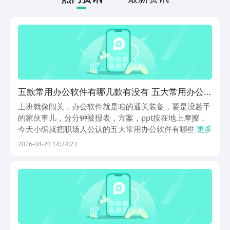
五款常用办公软件有哪几款有没有 五大常用办公
软件有哪个分享
上班就像闯关，办公软件就是咱的通关装备，要是没趁手
的家伙事儿，分分钟被报表，方案，ppt按在地上摩擦，
今天小编就把职场人公认的五大常用办公软件有哪些逃出
更多
来，有办公界的老大哥，写文档，算数据，做汇报全能
2026-04-20 14:24:23
打，还有国产良心的wps，免费版就能hold住大部分需
求，多人协作找腾讯文档，团队写方案再也不用来回...