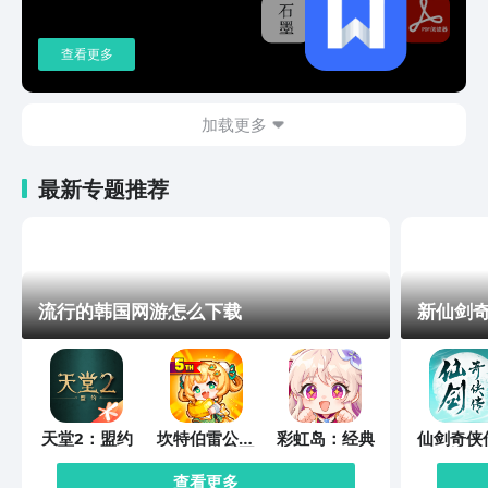
查看更多
加载更多
最新专题推荐
流行的韩国网游怎么下载
新仙剑
天堂2：盟约
坎特伯雷公主
彩虹岛：经典
仙剑奇侠
与骑士唤醒冠
缘起
军之剑的奇幻
查看更多
冒险