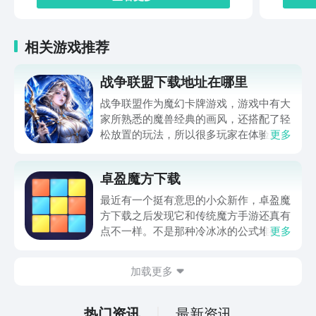
相关游戏推荐
战争联盟下载地址在哪里
战争联盟作为魔幻卡牌游戏，游戏中有大
家所熟悉的魔兽经典的画风，还搭配了轻
松放置的玩法，所以很多玩家在体验之前
更多
想要了解战争联盟下载地址方面的内容。
毕竟当大家深入体验游戏之后，如果该游
卓盈魔方下载
戏能够下载，大家在体验的时候，不仅要
实现策略。对战，而且还需要休闲挂机，
最近有一个挺有意思的小众新作，卓盈魔
在静下心来之后研究阵容搭配，从而获得
方下载之后发现它和传统魔方手游还真有
较高的乐趣。
点不一样。不是那种冷冰冰的公式堆砌，
更多
而是把色块还原做成了带点梦幻感的流光
体验。滑动手指转动方块，对齐色块就能
加载更多
解锁新的立方秘境，纯粹靠空间逻辑和色
感来推进。这种返璞归真的设计，在现在
的手游市场里反而显得稀罕了。
热门资讯
最新资讯