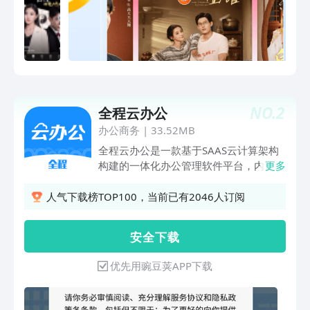
果更清晰。 【精选内容更懂你】 实时新
闻、资讯视频、热门评论不间断，定制推
荐更精准。 （界面简洁更轻快】 资讯分
类标签，搭配简约搜索栏设计，更快进入
详情，图文搭配更简单。 （小说视频动
漫】 汇集海量热门小说、优质视频、动
漫新番、影视资源，还有个性化推荐你更
NO.
2
全程云办公
喜欢的内容，免费体验。 【任务系统上
线】 任务系统全新上线、邀请好友做任
办公商务
|
33.52MB
务，金币自动兑换，新增白拿好礼，福利
全程云办公是一款基于SAAS云计算架构
更多，奖励更丰厚，天天领现金。
构建的一体化办公管理软件平台，内置超
更多
过360+款办公应用，全面支持移动协同
办公，帮助企业建立全员协同办公工作沟
人气下载榜TOP100，当前已有2046人订阅
通平台，让你感受全新的移动办公工作方
式。全程云办公提供以下一体化办公应
安 全 下 载
用：• 云OA（协同办公）：行政办公管
理一体化，全员高效协同办公平台；•云
优先用豌豆荚APP下载
HR（人力资源）：全员人事工作平台，
配备8大人事模块以及人事自助平台；•云
CRM（客户管理）：一体化移动销售管