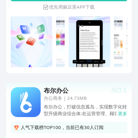
600,000,000 排名高:全球APP总榜同类
优先用豌豆荚APP下载
产品榜首 体积小:只安装一个应用即可打
开所有格式文档 云办公:免费云空间，安
全高效，可以在任何设备.上及时查看和
编辑 远程办公推荐 -远程会议，多人音
频会议，对同份文档进行讨论、标记重点
-多人编辑，大家一起写同一份文档 -共享
文件夹，快速收集异地同事文件，永不过
期 -WPS表单，远程打卡、信息统计分析
工具 WPS文字 -新建文字文档，并提供
信纸、简历、合同等模板-打开26种文字
格式文档，包括加密文档 -智能适应手机
屏幕阅读 -支持智能排版，文字段落、对
NO.
5
布尔办公
象属性设置，插入图片等编辑功能 -支持
语音朗读，将文字转化为声音信息 WPS
办公商务
|
24.73MB
表格 -新建电子表格，并提供财务、课程
布尔办公，打破信息孤岛，实现数字化转
表等模板-打开13种表格格式文档，包括
型升级商业综合体:在运营管理、顾客体
更多
加密文档 -公式输入编辑器，解决手机输
验、市场营销等方面提供强大的助力。
入法输入函数难的问题-背板支持选择区
人气下载榜TOP100，当前已有30人订阅
域后快速查看计算结果，及选择电话号码