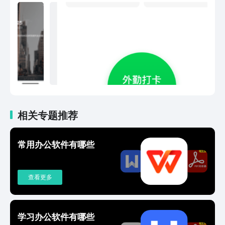
可以直接拨号 WPS演示 -新建幻灯片，
并提供商务、教学、论文答辩等模板-打
开和播放11种演示格式文档，包括加密
文档-新CPU，提供30项流畅动画的设置 -
支持文字段落、对象属性设置，插入图
片、音频视频等编辑功能 -WPS会议功
能，支持多台设备同步播放当前幻灯片
PDF -打开和播放PDF格式文档 -手机拍照
扫描文档，生成图片或PDF文件 -签名、
水印功能、标注、插入文字、PDF转
Word/PPT/Excel等功能 OFD -支持打开
相关专题推荐
OFD 格式文档，如发票、公函、商务合
同等 -支持 OFD 文档打印 -支持查看
常用办公软件有哪些
OFD 文档信息/缩略图/目录/语义 目前支
持安卓版13.4版本及以上
查看更多
学习办公软件有哪些