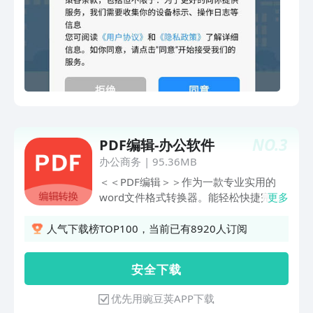
理平台，创建标准的客户销售服务体系；
•云DRP（进销存管理）：一体化移动分
销管理平台，,实现真正的进、销、存一
体化管理；•云PM（项目管理）：管理项
目全生命周期，精细化过程跟踪与管控，
让项目管理和业务协同更流畅；•云
PES（招聘管理）：一体化招聘管理业务
流程，智能分析简历一键入库，建立精准
人才库与协同项目库，为企业人才储备和
NO.
3
PDF编辑-办公软件
招聘管理提供强力支持；•云FAS（会计
管理）：全面实现账、证、表等会计业务
办公商务
|
95.36MB
的处理，实现企业财税一体化管理；
＜＜PDF编辑＞＞作为一款专业实用的
word文件格式转换器。能轻松快捷完成
更多
Word文档转PDF文档，EXCEL文档转换
PDF，并能实现简单PDF签名。强大绿色
人气下载榜TOP100，当前已有8920人订阅
的PDF文档转换，PDF文档签名，让你手
机移动办公更方便，随时随地完成简单的
安 全 下 载
OFFICE办公操作。word文档转换PDF文
档完成后，还可以通过分享功能，实时与
优先用豌豆荚APP下载
公司内容同事分享。简单快捷的PDF文档