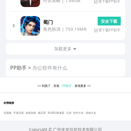
经营策略
|
1.86GB
需下载PP助手
安 全 下 载
蜀门
5
角色扮演
|
759.19MB
需下载PP助手
加载更多
PP助手
办公软件有什么
>>
到底了，安装
「PP助手」
发现更多
<<
友情链接
交易猫
手游交易
游戏加速
豌豆荚
BIUBIU加速器
九游
软件大全
游戏大全
Copyright © 广州皮皮信息技术有限公司