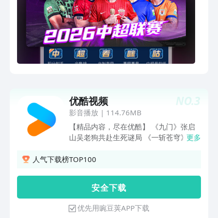
洁郭晓冬蒋欣上演“父母爱情”。【意见反
坛资深唱将、新生代实力歌手以及跨界演
馈】如使用过程中遇到任何问题，可联系
员，打破职业与风格的壁垒，带来多元碰
我们：芒果TV公众号：hunantvcom芒果
撞的舞台表达。上咪咕视频，给你好看!
TV官方微博：芒果
热门赛事热血出击：中超、英超、西甲、
TV(http://weibo.com/hunantv)
德甲、意甲、法甲、中网、NBA、WTT、
UFC人气热剧追不停:《悬案》《野狗骨
头》热播影片尽享:《寒战1994》《10间
敢死队》热播综艺宅家看:《国乐无双》
《天赐的声音第七季》【特色剧场 海量
NO.
3
优酷视频
资源任你挑选】好莱坞大片、高分经典
TVB热剧、限免抗日大剧、二次元热血动
影音播放
|
114.76MB
漫持续更新中，等你来嗨!【人气动画 少
【精品内容，尽在优酷】 《九门》张启
儿动漫乐翻天】《蜀山奇仙录第二季》
山吴老狗共赴生死谜局 《一斩苍穹》菜
更多
《百鬼幼儿园第三季》《老蛇修仙传》等
刀砍神带队掀翻腐朽仙界 《悬案》17集2
与你乐享卡通时光!【千路卫视高清直播
案！人性罪与罚 《千香》宋威龙鞠婧祎
人气下载榜TOP100
零时差畅看】电视直播、央视专区、卫视
宿敌纠缠 《二龙湖3》浩哥逆袭 情财双
及地方台、特色直播频道随时回看，随心
收 《东大高武学院》爽看！现代都市碰
安 全 下 载
预约!【臻享4K 看见不一样的人世间】
撞东方修仙 《沧元图》看孟川执刀斩妖
《人类志》《凉子访谈录》《火星七日》
邪 雷霆护众生 《云深不知梦 特别篇》斩
优先用豌豆荚APP下载
《毒资追踪》等热门纪录片带你足不出户
尽前尘恨，拔剑救世人！ 《镖人：风起