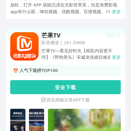
放松，打开 APP 就能沉浸在光影世界里，但是免费影视
app有什么呢，咪咕视频、优酷视频、百搜视频、1905
更多
电影网、芒果 TV 这 5 款 APP，在影视内容和观看体验上
各有亮点，从热门大片到经典老剧，从独家内容到特色功
能，总能找到适合你的观影选择。
NO.
1
芒果TV
影音播放
|
281.39MB
芒果TV—看见好时光【精彩内容更不
停】《野狗骨头》宋威龙张婧仪难逃宿命
更多
纠缠，藤城上演盛夏滚烫爱恋！《密室大
逃脱 第八季》特调小队揭开无限流世界
人气下载榜TOP100
的秘密。《中餐厅·南洋拾光季》王俊凯
回归任新职。《忙忙碌碌寻宝藏 2》寻宝
安 全 下 载
就是要开心的嘛。《歌手2026》万种声
响，皆入场。《耀眼》落难千金野草少年
优先用豌豆荚APP下载
逆风成长，治愈青春！《爸爸当家5》爸
爸当家，拥抱自己一下！《乘风2026》
真我登场，自成风浪！《妻子的浪漫旅行
2026》执手相伴，爱人亦爱己。《你
好，星期六2026》你好星期六，精彩看