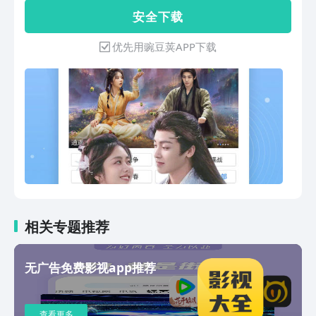
MV、小说、听书、小品相声、明星、广
安 全 下 载
场舞、健康养生、生活小常识、军事、历
史、猎奇、体育、美食、宠物、时尚、旅
优先用豌豆荚APP下载
游等内容。海量视频，影视大全！你想看
的，这里都有！【热搜资源，看你所想】
《乌蒙深处》绝美！毛晓彤村秀舞台展示
苗绣；《时差一万公里》罗晋任素汐当网
红笑料百出；《沉默的荣耀》东海情报小
组往事；《陌上又花开》乡村振兴拼搏向
前；《真心英雄》实力派演绎英雄真实故
事；《孤战迷城》黄景瑜辛芷蕾谍战交
锋；《赤热》黄晓明王鸥携手创业；《超
体》斯嘉丽意外化身“女超人”；《王牌对
王牌第9季》 开启王牌家族2.0时代；
《奔跑吧天路篇》 奔跑吧团建一起奔赴
相关专题推荐
天路；《小猪佩奇》粉红猪小妹的日常生
活！《宝贝赳赳》适龄启蒙 亲子共玩；
无广告免费影视app推荐
更多精彩，尽在百搜视频！有任何反馈和
问题，欢迎来信：fankui@baiso.com~
查看更多