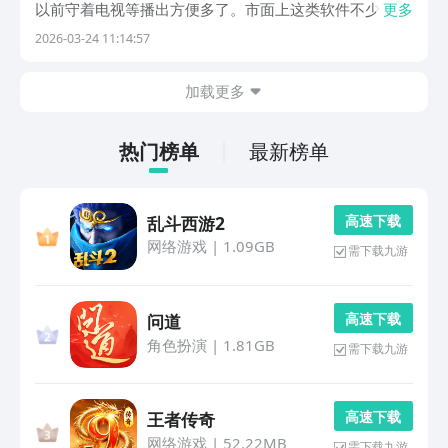
以前守着电视等播出方便多了。市面上这类软件不少，但
更多
质量参差不齐，小编整理了几款在豌豆荚平台收录的免费
2026-03-24 11:14:57
影视app，供大家参考，这几款在资源量和使用体验上都
有各自的亮点，下载安装也不麻烦，豌豆荚上直接搜...
加载更多
热门榜单
最新榜单
高 速 下 载
乱斗西游2
网络游戏
|
1.09GB
需下载九游
高 速 下 载
问道
角色扮演
|
1.81GB
需下载九游
高 速 下 载
王者传奇
网络游戏
|
52.22MB
需下载九游