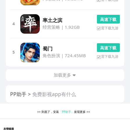
高 速 下 载
率土之滨
4
经营策略
|
1.92GB
需下载九游
高 速 下 载
蜀门
5
角色扮演
|
724.45MB
需下载九游
加载更多
PP助手
免费影视app有什么
>>
到底了，安装
「PP助手」
发现更多
<<
友情链接