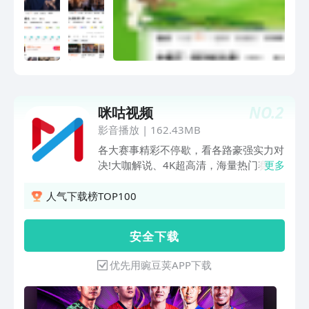
不够《女神蒙上眼》以法为刃！辛芷蕾林
雨申演绎精英律师。《玉茗茶骨》甜度爆
表！侯明昊古力娜扎互撩上头。《声生不
息·华流季》以华流为笔 共画同心圆。
《声鸣远扬2025》青春敢唱，一鸣惊
人！《水龙吟》视觉盛宴！罗云熙携众人
一秒入江湖。《再见爱人 第五季》催更
NO.
2
咪咕视频
团集结各显神通，三组爱人悬崖相见。
《向往的生活-戏如人生》带领观众走进
影音播放
|
162.43MB
充满人文情怀和戏剧艺术魅力的“向往的
各大赛事精彩不停歇，看各路豪强实力对
生活”。《欢乐家长群2》喜爽升级！张嘉
决!大咖解说、4K超高清，海量热门赛事
更多
益陈好带娃新攻略。《花儿与少年·同心
直播锁定咪咕视频!电视剧《悬案》看导
季》经典7人姐弟团回归，在旅行中成
演算携王传君岳云鹏诠释“魔幻现实”；
人气下载榜TOP100
长、治愈、照见自己。《披荆斩棘
《野狗骨头》看市井泥泞淬炼傲骨，少年
2025》聚焰为辰，披荆斩棘！《初入职
逐光破局成长。电影《寒战1994》看藏
安 全 下 载
场·中医季》中医大拿坐镇考核 12位青年
在回归前夜的权力寒局；《10间敢死
学徒面试各放大招。《锦绣芳华》花满盛
队》看蒋龙张弛带你重新定义生命。综艺
优先用豌豆荚APP下载
唐！杨紫李现逢场作戏情愫悄生。《全员
《国乐无双》看全新视角致敬岁月金曲、
加速中2025》共赴加速之旅，感受中华
重塑音乐表达，绽放当代华语乐坛独有的
瑰宝的无限风采！《小巷人家》闫妮李光
声韵与风华；《天赐的声音第七季》看乐