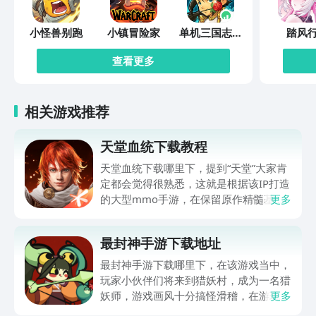
小怪兽别跑
小镇冒险家
单机三国志外
踏风
传
查看更多
相关游戏推荐
天堂血统下载教程
天堂血统下载哪里下，提到“天堂”大家肯
定都会觉得很熟悉，这就是根据该IP打造
的大型mmo手游，在保留原作精髓基础
更多
上，给众多玩家伙伴们打造了全新冒险体
验，世界观得到完整还原，职业体系，战
最封神手游下载地址
斗策略都有深度创新，肯定有不少伙伴都
很想玩，可提前在九游平台预约，手游福
最封神手游下载哪里下，在该游戏当中，
利最有性价比APP，身后有阿里巴巴灵犀
玩家小伙伴们将来到猎妖村，成为一名猎
互娱大厂支持，节假日活动来临时刻，还
妖师，游戏画风十分搞怪滑稽，在游玩过
更多
有万元无门槛券能抽，0元畅玩。
程中总是忍俊不禁，冲淡了特别紧张的战