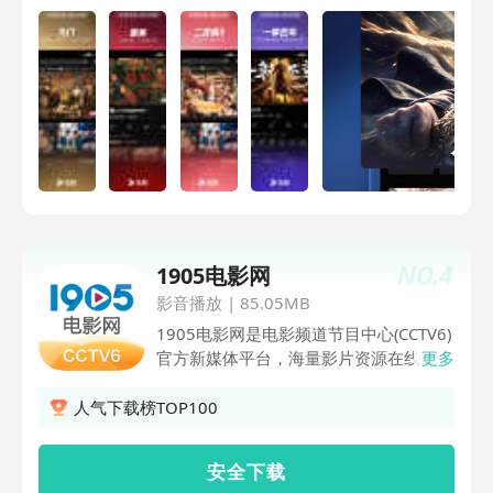
感受世界！
大漠》吴京领衔武侠巨制 《食神·百厨大
战》战火升级！星素换位高燃对决 《翘
楚》陈都灵周翊然掀翻野心局 《光阴之
外 年番》光阴之外年番 狠辣少年末世屠
神 《师兄啊师兄》师兄啊师兄最终季 战
天道改大劫 《熊出没·年年有熊》熊强组
合超能冒险 《这是我的西游2》时代少年
团与四位哥哥爆笑整活 《雨霖铃》杨洋
新剧！御猫展昭江湖除恶 《黑夜告白》
潘粤明、王鹤棣联手追凶18年 《月鳞绮
纪》群妖剧本杀画皮难画心 《沧元图 第
NO.
4
1905电影网
三季》赛博水墨炸燃视听盛宴
影音播放
|
85.05MB
1905电影网是电影频道节目中心(CCTV6)
官方新媒体平台，海量影片资源在线观
更多
看，支持离线下载及TV投屏功能!同步实
时观看CCTV6电影频道，全程直击电影节
人气下载榜TOP100
盛典及电影路演，提供更新鲜更有趣的精
彩短视频，还有免费电影周边等你拿!看
安 全 下 载
电影品电影就上1905电影网，开启电