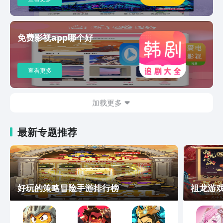
免费影视app哪个好
查看更多
加载更多
最新专题推荐
好玩的策略冒险手游排行榜
祖龙游