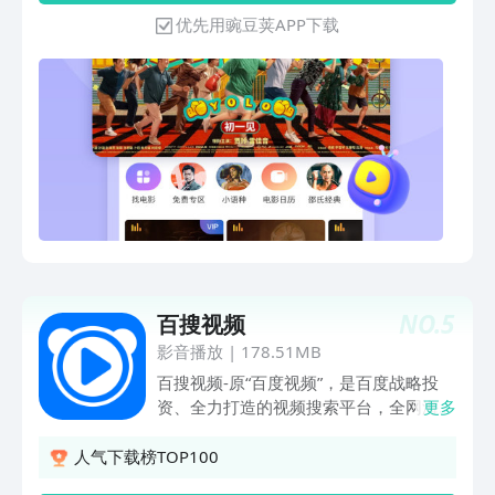
影“美”一刻，一起度过好时光。【万部大
优先用豌豆荚APP下载
片点播】：汇聚经典国产影片、院线新
片，与你分享精彩好电影。【CCTV6同步
放送】：电影频道精彩节目同步直播，支
持回看，无论你在哪里，精彩永不错过。
【M观影团】：电影首映礼、主创见面会
免费参加，现场聆听创作故事，快来与明
星主创零距离交流吧。【海量影视短视
频】：挖掘宝藏电影，解析精彩内容，更
新鲜更有趣。【高清修复】：超高清修复
画面，掌上享受胶片质感。【精彩剧
集】：抗战史诗、经典武侠、家庭伦理、
爱情喜剧…任你选。【海外佳片】：邀您
NO.
5
百搜视频
共赏银幕经典，体味不一样的电影人生。
【会员福利多】：免费大片、去广告、独
影音播放
|
178.51MB
享加速、超清观影……还有免费电影票、
百搜视频-原“百度视频”，是百度战略投
影视周边等你拿，打造专属你的会员福
资、全力打造的视频搜索平台，全网海量
更多
利。
电影、电视剧、网剧、电视直播、动漫、
少儿动画、综艺节目、纪录片等……应有
人气下载榜TOP100
尽有。还有搞笑视频、游戏解说、音乐