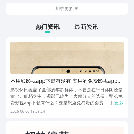
斗感受，游戏整体玩法也比较多样化，肯
加载更多
定有不少朋友感兴趣，但不知道哪里下
载，其实九游现在就能预约，手游福利最
有性价比的APP，身后有阿里巴巴灵犀互
热门资讯
最新资讯
娱大厂支持，玩手游就到九游，海量代金
券，成长礼包等待朋友们领取，感受战力
飙升的感觉。
不用钱影视app下载有没有 实用的免费影视app下
载安装链接
影视休闲覆盖了全部的年龄群体，不管是在平日休闲还是
黄金时间档之中，观影已成为了大部分人的选择，那么免
费影视app下载有什么？要是想避免昂贵的会费，可以到
更多
排名第一的应用商店豌豆荚中选择下载，这里有着海量资
2026-06-05 13:58:24
源聚合，光是安卓应用游戏就已经收录了超过200万+，
整合了多平台的应用资源，从中可看到影音、书籍等...