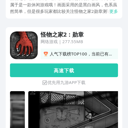
属于是一款休闲游戏哦！画面采用的是黑白画风，色系虽
然简单，但是很多玩家都比较关注怪物之家2勋章测试下
更多
载在哪？怪物之家2勋章测试时间资格哪里获取？作为一
款清闲手游，玩家会在不同的地方进行不一样的探索，可
玩性极高，接下来就做一个更详细的了解，看看到底怎么
怪物之家2：勋章
做才可以体验到这款游戏吧！
网络游戏
|
277.55MB
人气下载榜TOP100，当前已有
35人订阅
高 速 下 载
优先用九游APP下载