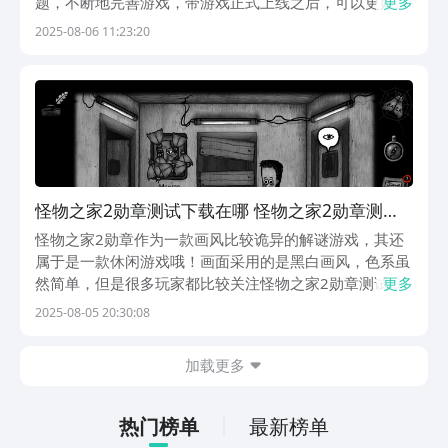
题，不断地完善游戏，带游戏正式上线之后，可以更好的
更多
体验到游戏的可玩性，那么怪物之家2勋章公测时间什么
2025-08-06 11:23:20
时候？怪物之家2勋章什么时候上线？如果有玩家比较关
注这些问题的话，就跟随小编一起来看看吧！【怪物之
家...
怪物之家2勋章测试下载在哪 怪物之家2勋章测试
时间资格哪里获取
怪物之家2勋章作为一款画风比较诡异的解谜游戏，其还
属于是一款休闲游戏哦！画面采用的是黑白画风，色系虽
然简单，但是很多玩家都比较关注怪物之家2勋章测试下
更多
载在哪？怪物之家2勋章测试时间资格哪里获取？作为一
2025-08-05 20:30:08
款清闲手游，玩家会在不同的地方进行不一样的探索，可
玩性极高，接下来就做一个更详细的了解，看看到底怎
加载更多
么...
热门榜单
最新榜单