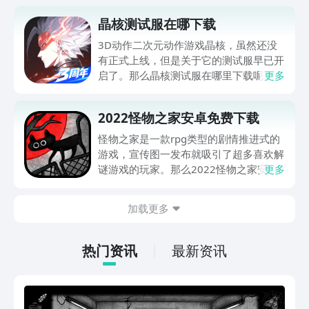
晶核测试服在哪下载
3D动作二次元动作游戏晶核，虽然还没
有正式上线，但是关于它的测试服早已开
启了。那么晶核测试服在哪里下载呢？很
更多
多小伙伴都想要获得参与测试的资格，获
得测试服客户端资源，如果你对这些还不
2022怪物之家安卓免费下载
是很了解的话，那么就通过下文的介绍来
简单了解一下吧！
怪物之家是一款rpg类型的剧情推进式的
游戏，宣传图一发布就吸引了超多喜欢解
谜游戏的玩家。那么2022怪物之家安卓
更多
免费下载，游戏的谜题都是非常的烧脑而
且里边有很多的科学彩蛋，感兴趣就一定
加载更多
不要错过下边的精彩内容哦。
热门资讯
最新资讯