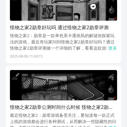
怪物之家2勋章好玩吗 通过怪物之家2勋章评测
怪物之家2：勋章是一款单色系卡通画风的解谜加探索玩
法的游戏，最近有玩家问到怪物之家2勋章好玩吗？通过
怪物之家2勋章评测做一个详细的了解，看看这款游戏到
更多
底适不适合自己。要知道在这里玩家每次都会遇到各种各
2025-08-06 11:24:15
样的角色，从而根据剧情的发展结局也有不一样的结果，
可以说其可玩性还是蛮高的，下面就一起来看看吧，一
款...
怪物之家2勋章公测时间什么时候 怪物之家2勋章
什么时候上线？
最近怪物之家2：勋章游戏备受关注，要知道每一款正式
上线的游戏都会进行各种测试，从而解决一些隐藏性的问