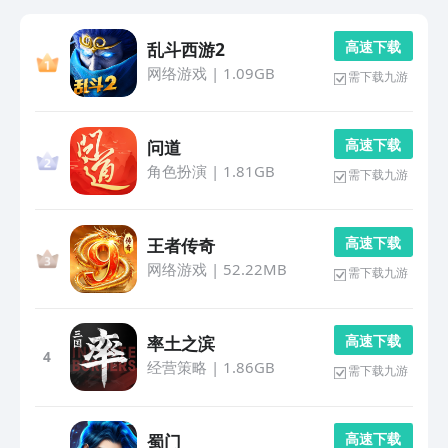
高 速 下 载
乱斗西游2
网络游戏
|
1.09GB
需下载九游
高 速 下 载
问道
角色扮演
|
1.81GB
需下载九游
高 速 下 载
王者传奇
网络游戏
|
52.22MB
需下载九游
高 速 下 载
率土之滨
4
经营策略
|
1.86GB
需下载九游
高 速 下 载
蜀门