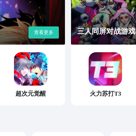
三人同屏对战游戏
查看更多
超次元觉醒
火力苏打T3