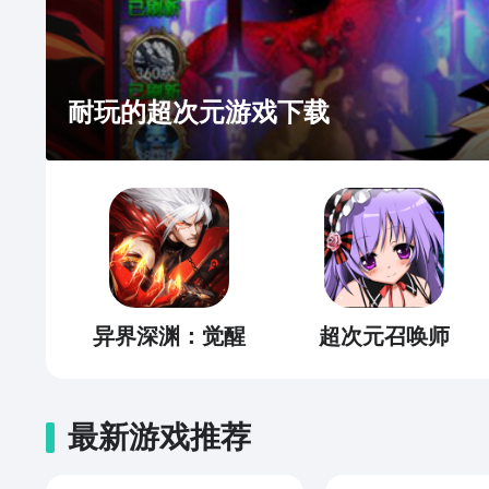
耐玩的超次元游戏下载
异界深渊：觉醒
超次元召唤师
最新游戏推荐