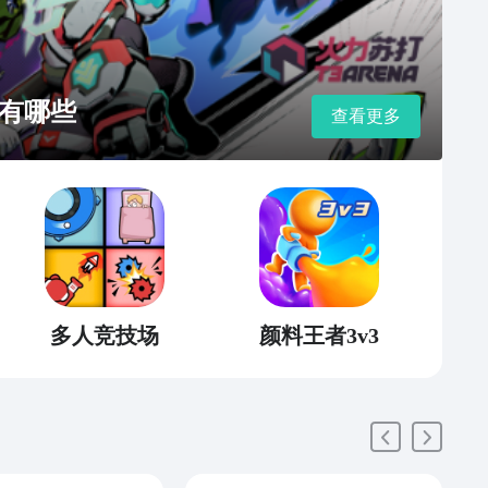
有哪些
查看更多
多人竞技场
颜料王者3v3