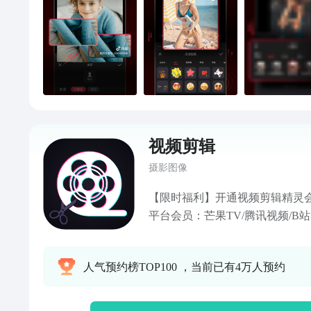
个视频都能美美哒~-校色：亮度
度选择，调试你的个性色调。-时
效还是字母，多种时尚贴纸供君选
视频剪辑
摄影图像
【限时福利】开通视频剪辑精灵会
平台会员：芒果TV/腾讯视频/
即刻拥有！ 视频剪辑精灵专注于
制作、视频美化领域，可以快速
人气预约榜TOP100 ，当前已有4万人预约
视频变速、视频倒放、音频剪辑
净易辨识，操作简单快上手，一秒
可以为您的视频添加滤镜、字幕、配音，音