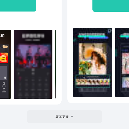
专属vlog ·多种视频比
持本
酷视频转场特效，交叉、闪
过背
——视频美化，趣味贴纸，
封面
贴纸特效，个性十足，由你心
力，
本字体，总有一款适合你。
添加
为“超级网红” ·艺术只需
伦比
的生活不再平庸。 ·专业风
有大
一秒变大片，只待为你的视
用场
功能：一键换底换背景，智
制作
于自己的证件照~
册视
裁剪
最真
们联系
键发
的动
展示更多
制作