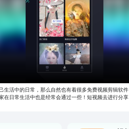
己生活中的日常，那么自然也有着很多免费视频剪辑软件
家在日常生活中也是经常会通过一些！短视频去进行分享