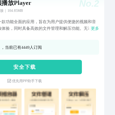
No.
2
播放Player
放
|
104.85MB
一款功能全面的应用，旨在为用户提供便捷的视频和音
放体验，同时具备高效的文件管理和解压功能。无论是
更多
视频、听音乐，还是管理文件，这款应用都能满足您的
放 支持多种视频格式，用户可以轻松播放本
0 ，当前已有4449人订阅
频文件，享受高清晰度的观看体验，提供流畅的播放和
选项。2. 音频播放 提供全面的音频播放功能，支
种音频格式，让用户可以随时随地享受音乐和播客，支
安 全 下 载
列表管理和均衡器设置。3. 文件管理 直观的文件管理
，帮助用户轻松浏览、移动和删除文件，支持多种文件
优先用PP助手下载
快速查找与分类，提升文件管理效率。4. 文件解压 内
件解压缩功能，支持常见的压缩格式，用户可以轻松解
文件，快速访问所需内容。这是集视频播放、音频播
文件管理和文件解压于一体，是您日常生活中不可或缺
帮手，提供便捷的多媒体和文件处理体验。下载体验，