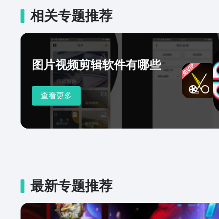
相关专题推荐
图片视频剪辑软件有哪些
查看更多
最新专题推荐