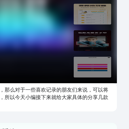
，那么对于一些喜欢记录的朋友们来说，可以将
，所以今天小编接下来就给大家具体的分享几款