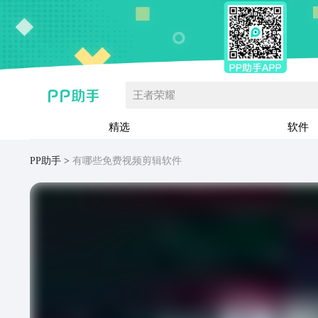
王者荣耀
精选
软件
PP助手
有哪些免费视频剪辑软件