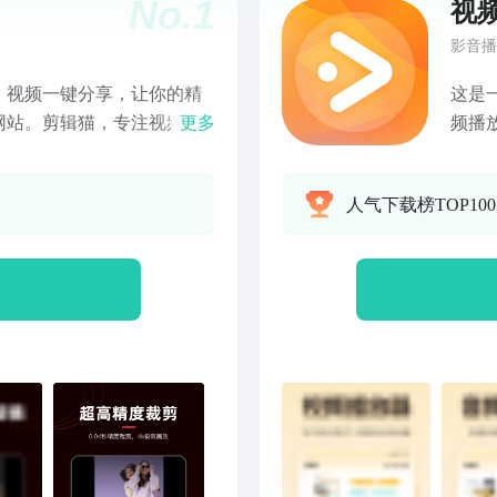
No.
1
视频
影音播
，视频一键分享，让你的精
这是
网站。剪辑猫，专注视频剪
更多
频播
辑工具，专为视频剪辑用户
观看
倒放，视频分割，变速等功
需求。1. 视频播
人气下载榜TOP10
尚可爱的贴纸，多样的字幕
地视
log，打造爆款视频，还是想
丰富的播放
片，剪辑猫全都轻松搞定。
持多
剪裁：高精度裁剪，支持可
持播放
节~-视频分割：只要自己想要
界面
持8倍速，满足多样需求-视
类型的
频复制：精彩视频就要多来几
置文
嗓音，怎么想怎么美~-时尚
压缩
，游戏，生活，随便怎么
放、
，胶片，人像多种滤镜，每
的好