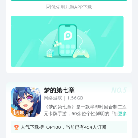
配，收集传奇宝物，挑战强大首领等玩
优先用九游APP下载
法，体验一场宏大的策略冒险征程。
NO.
5
梦的第七章
网络游戏
|
1.56GB
《梦的第七章》是一款半即时回合制二次
元卡牌手游，60余位个性鲜明的「链接
更多
者」即将与你展开邂逅。玩家将扮演维纳
斯陷阱的队长，集结各种链接了历史名人
人气下载榜TOP100，当前已有454人订阅
的伙伴，共同对抗梦魇，守护梦境世界！