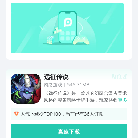
NO.
4
远征传说
网络游戏
|
545.71MB
《远征传说》是一款以玄幻融合复古美术
风格的竖版策略卡牌手游，玩家将收集众
更多
多知名英雄，组建强力阵容展开即时战
斗。游戏原汁原味还原了经典英雄技能，
人气下载榜TOP100，当前已有36人订阅
同时深度结合觉醒系统、符文套装、传说
饰品、神兵与招募英雄等模块，高度定制
高 速 下 载
化培养每一位英雄。玩家将通过策略搭