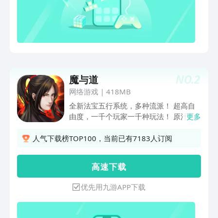
NO.
2
魔与道
网络游戏
|
418MB
全新法宝五行系统，多种流派！ 超高自
由度，一千个玩家一千种玩法！ 原汁原
更多
味回合制，找回曾经的经典！ 没有十连
抽，没有首充，副本爆装，装备打造，就
人气下载榜TOP100，当前已有7183人订阅
是爽！
高 速 下 载
优先用九游APP下载