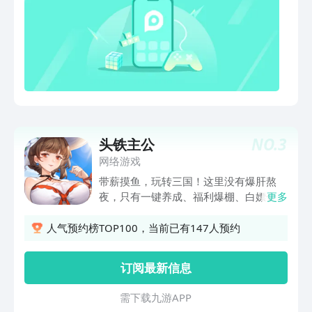
NO.
3
头铁主公
网络游戏
带薪摸鱼，玩转三国！这里没有爆肝熬
夜，只有一键养成、福利爆棚、白嫖金
更多
将、带薪摸鱼的快乐。 6V6横版动作卡
牌，炫酷狂霸拽的战斗大招；精美潮流画
人气预约榜TOP100，当前已有147人预约
风，美得不要不要的；更有一键征战，轻
松称霸，再也不用费力搬砖！ 头铁的英
订阅最新信息
雄啊，就决定是你了！用逆天气运和战力
终结乱世，登上帝王宝座吧！
需 下 载 九 游 A P P