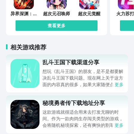
异界深渊：觉
超次元召唤师
超次元觉醒
火力苏打
醒
查看更多
相关游戏推荐
乱斗王国下载渠道分享
想玩《乱斗王国》的朋友，是不是都要解
决乱斗王国下载问题。现在网上关于这方
面的内容真的很多，如果大家随便点击陌
更多
生链接，就很容易遇到安装包信息不完整
的情况。想省去这些麻烦，直接通过九游
秘境勇者传下载地址分享
app进行下载会更加方便，九游是手游福
利最多的游戏平台，在这里不仅能够看到
这款游戏就很适合用来去打发无聊的时
游戏资源，还能及时查看后续的消息、活
间。作为一款肉鸽生存闯关类型的游戏，
动内容等相关信息。
会将随机秘境探索，还有爽快的割草闯关
更多
全部都放在一起。秘境勇者传下载地址是