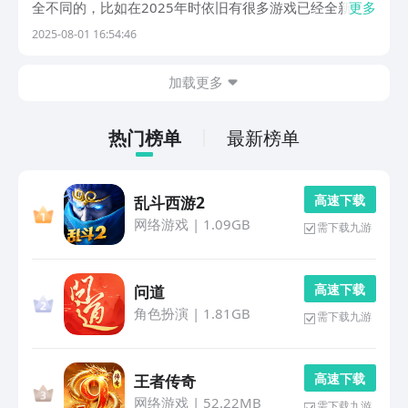
全不同的，比如在2025年时依旧有很多游戏已经全新上
更多
线，可能在玩家体验的过程中，会更好的放松心情，也会
2025-08-01 16:54:46
给玩家带来极强的代入感，直接走入到神奇的游戏世界。
1、《远征传说》采用复古又唯美的美术风格，展现出...
加载更多
热门榜单
最新榜单
高 速 下 载
乱斗西游2
网络游戏
|
1.09GB
需下载九游
高 速 下 载
问道
角色扮演
|
1.81GB
需下载九游
高 速 下 载
王者传奇
网络游戏
|
52.22MB
需下载九游