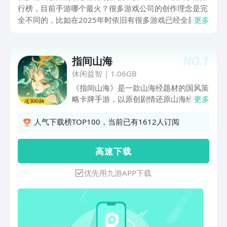
行榜，目前手游哪个最火？很多游戏公司的创作理念是完
全不同的，比如在2025年时依旧有很多游戏已经全新上
更多
线，可能在玩家体验的过程中，会更好的放松心情，也会
给玩家带来极强的代入感，直接走入到神奇的游戏世界。
NO.
1
指间山海
休闲益智
|
1.06GB
《指间山海》是一款山海经题材的国风策
略卡牌手游，以原创剧情还原山海经中各
更多
种地理风物设定，更有上百位性格各异、
能力独特的山海幻灵将和你一起踏上大荒
人气下载榜TOP100，当前已有1612人订阅
之行，领略不一样的山海志怪。神妖鬼怪
布列奇阵，策略配合解决难题，逐渐了解
高 速 下 载
大荒危机，解开自己的穿越之谜！
优先用九游APP下载