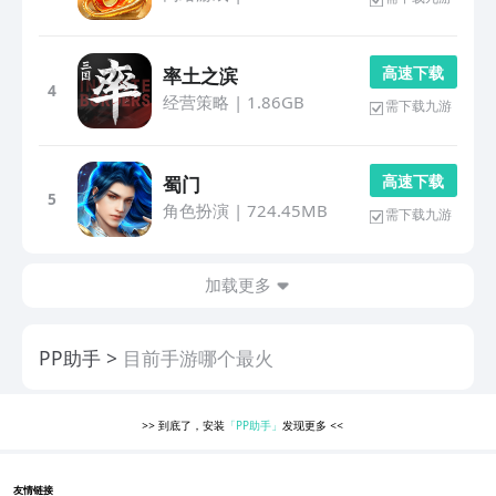
高 速 下 载
率土之滨
4
经营策略
|
1.86GB
需下载九游
高 速 下 载
蜀门
5
角色扮演
|
724.45MB
需下载九游
加载更多
PP助手
目前手游哪个最火
>>
到底了，安装
「PP助手」
发现更多
<<
友情链接