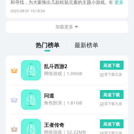
和寻找，为大家推出几款松鼠元素的主题小游戏。松鼠在
更多
大众认知中有着灵活的身手和快捷的速度，小编所推荐游
2025-08-01 15:18:54
戏包含松鼠跑酷和躲避等玩法，玩家们体验左右摇动的欢
乐，与可爱小松鼠剧情互动。1、《松鼠快跑》这款复
加载更多
古...
热门榜单
最新榜单
高 速 下 载
乱斗西游2
网络游戏
|
1.09GB
需下载九游
高 速 下 载
问道
角色扮演
|
1.81GB
需下载九游
高 速 下 载
王者传奇
网络游戏
|
52.22MB
需下载九游