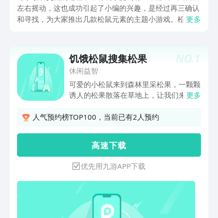
左右摇动，这也成功引起了小编的兴趣，是经过再三确认
和寻找，为大家推出几款松鼠元素的主题小游戏。松鼠在
更多
大众认知中有着灵活的身手和快捷的速度，小编所推荐游
戏包含松鼠跑酷和躲避等玩法，玩家们体验左右摇动的欢
乐，与可爱小松鼠剧情互动。
NO.
1
饥饿松鼠搜集松果
休闲益智
可爱的小松鼠来到森林里采松果，一颗颗
诱人的松果散落在草地上，让我们来帮助
更多
饥肠辘辘的小松鼠将松果收集到果篮里
吧！请巧妙地利用有限的空间和通道合理
人气预约榜TOP100，当前已有2人预约
安排次序和位置，帮助饥肠辘辘的小松鼠
将松果收集到果篮里。不过需要注意的
高 速 下 载
是，稍不小心松果就会被石头堵住动惮不
得哦~
优先用九游APP下载