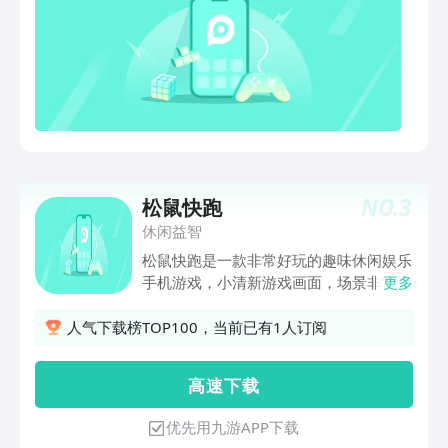
以玩得更爽~3.此外按menu键可以随时
保存,随时读取~,任意S/L!
NO.
3
松鼠快跑
休闲益智
松鼠快跑是一款非常好玩的趣味休闲娱乐
手机游戏，小清新游戏画面，场景非常精
更多
美，在松鼠快跑手游中，玩家将控制小松
鼠，进行闯关，躲避障碍物，收集坚果和
人气下载榜TOP100，当前已有1人订阅
橡子，游戏关卡丰富，喜欢的朋友不要错
过了。
高 速 下 载
优先用九游APP下载