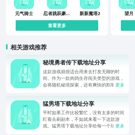
元气骑士
忍者跳跃豪华
新新魔塔2
望月
版
查看更多
相关游戏推荐
秘境勇者传下载地址分享
这款游戏就很适合用来去打发无聊的时
间。作为一款肉鸽生存闯关类型的游戏，
会将随机秘境探索，还有爽快的割草闯关
更多
全部都放在一起。秘境勇者传下载地址是
在什么地方呢？玩家只需要通过以下的链
猛男塔下载地址分享
接就可以下载。游戏的上手门槛还是比较
低的，一只手就可以操控，很适合用来去
平时如果工作比较繁忙，没有太多的时间
打发无聊的时间，可玩性真的比较高。
盯着去刷副本，不如就来看一下这款游
戏。猛男塔下载地址分享给每一个玩家，
更多
这款游戏主要的就是以挂机角色扮演爬塔