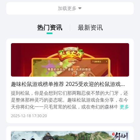
为主。并不需要高强度的动手操作，利用
加载更多
空余的时间就可以慢慢的养成角色，就很
适合那些普通的玩家，大家可以一起来看
一下。
热门资讯
最新资讯
趣味松鼠游戏榜单推荐 2025受欢迎的松鼠游戏有
哪几款
提到松鼠，你是会想到它们那两颗忍俊不禁的大门牙，还
是整体那种灵巧的姿态呢。趣味松鼠游戏合集分享，在今
天你将幻化一一只毛茸茸的松鼠，或在奇幻的森林中进行
更多
兴致勃勃的冒险，又或者是为了收集坚果不遗余力的去努
2025-12-18 17:30:20
力，每一部作品都流露出了那股沁人心脾的童话气息。
1、《饥饿松鼠搜集松果》《饥饿松鼠搜集松果》在玩法
上...