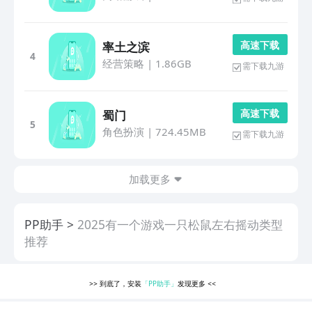
高 速 下 载
率土之滨
4
经营策略
|
1.86GB
需下载九游
高 速 下 载
蜀门
5
角色扮演
|
724.45MB
需下载九游
加载更多
PP助手
2025有一个游戏一只松鼠左右摇动类型
推荐
>>
到底了，安装
「PP助手」
发现更多
<<