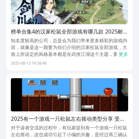
榜单合集4的汉家松鼠全部游戏有哪几款 2025耐玩
的汉家松鼠游戏before_2
知名度较高的公司，总是会为我们带来更多精彩的游戏内
容，就像是这一期要为你们介绍的汉家松鼠全部游戏，大
致上所设定的风格基本都是在武侠江湖这个主题，要是你
更多
们感兴趣的话，这一期的内容可以说是真的没有白来，玩
2025-08-13 16:58:48
家们要在这里多去了解感受才行的哦。1、《对决剑之
川》多元叙事的表达风格，让玩家们可以自由的体验到不
同...
2025有一个游戏一只松鼠左右摇动类型分享 受欢
迎的小松鼠游戏手机版汇总
对于读者交流的过程中，有玩家提到有一个游戏一只松鼠
左右摇动，这也成功引起了小编的兴趣，是经过再三确认