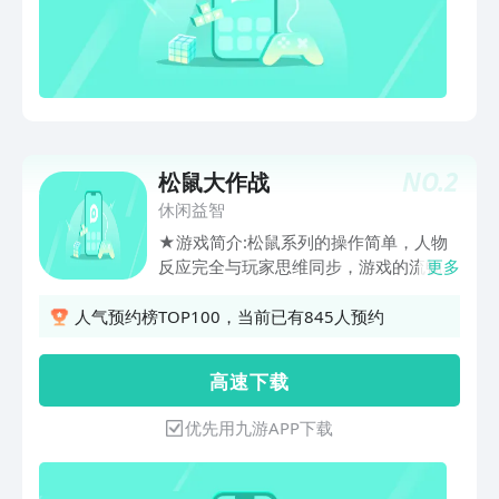
NO.
2
松鼠大作战
休闲益智
★游戏简介:松鼠系列的操作简单，人物
反应完全与玩家思维同步，游戏的流畅感
更多
极高。攻击方式很有趣而且武器（即箱
子）可攻击可防御。★游戏技巧:100个
人气预约榜TOP100，当前已有845人预约
花，加一条命。20个星，加一条命。发
出超能量箱子：需要两个人。一个人抛出
高 速 下 载
箱子，另一个人接住并顺者原方向再次抛
出，可发出超能量箱子★软件特点:1.直
优先用九游APP下载
接下载安装就可以游戏,不需要其他的任
何设置!2.本游戏除了支持触摸屏操作以
外,还支持实体按键~,有实体键的童鞋可