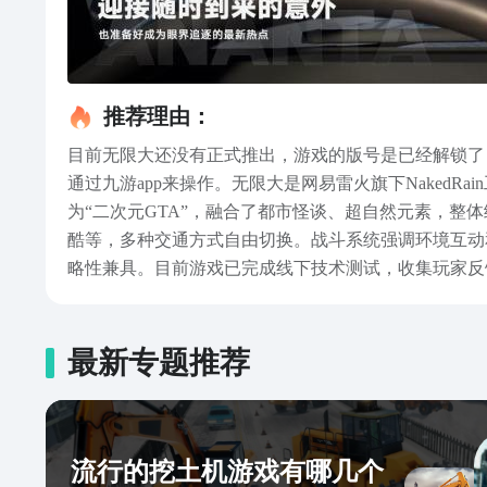
推荐理由：
目前无限大还没有正式推出，游戏的版号是已经解锁了
通过九游app来操作。无限大是网易雷火旗下Naked
为“二次元GTA”，融合了都市怪谈、超自然元素，
酷等，多种交通方式自由切换。战斗系统强调环境互动
略性兼具。目前游戏已完成线下技术测试，收集玩家反
2025年内正式上线概率偏低，更可能要到2026年
无限大的小伙伴，推荐通过九游app来完成预约，以便
最新专题推荐
流行的挖土机游戏有哪几个