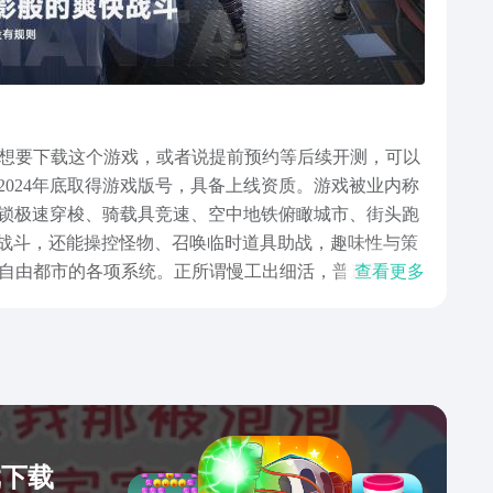
想要下载这个游戏，或者说提前预约等后续开测，可以
，2024年底取得游戏版号，具备上线资质。游戏被业内称
钩锁极速穿梭、骑载具竞速、空中地铁俯瞰城市、街头跑
兴战斗，还能操控怪物、召唤临时道具助战，趣味性与策
自由都市的各项系统。正所谓慢工出细活，普遍预测
查看更多
pg，预约下载入口已经给在上面了，不知道去哪儿下载
戏下载