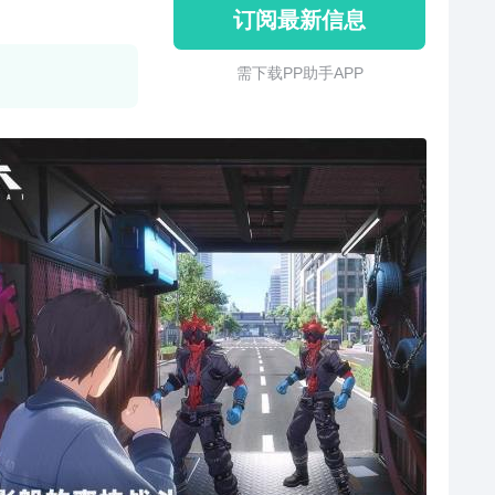
订阅最新信息
需 下 载 P P 助 手 A P P