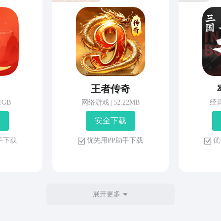
王者传奇
81GB
网络游戏
|
52.22MB
经
安 全 下 载
 手 下 载
优 先 用 P P 助 手 下 载
优 
展开更多