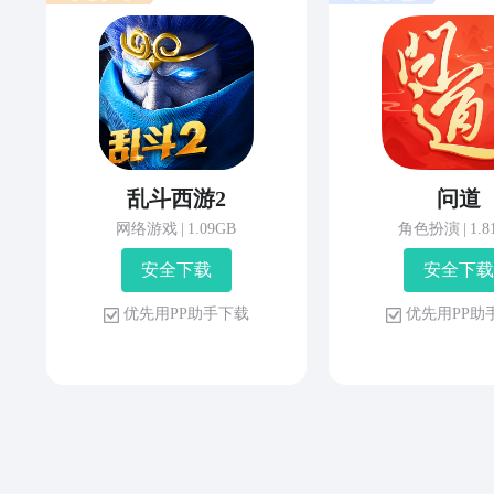
乱斗西游2
问道
网络游戏
|
1.09GB
角色扮演
|
1.
安 全 下 载
安 全 下 载
优 先 用 P P 助 手 下 载
优 先 用 P P 助