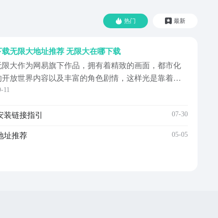
热门
最新
下载无限大地址推荐 无限大在哪下载
无限大作为网易旗下作品，拥有着精致的画面，都市化
的开放世界内容以及丰富的角色剧情，这样光是靠着宣
9-11
传视频就引起讨论热度的游戏，也让不少玩家粉丝想要
下载无限大的地址，那么下面就来分享一下下载的链
07-30
安装链接指引
接，帮助大家进入这个自由却充满危机的都市中，结识
伙伴展开独特冒险。【无限大】最新版预约/下
05-05
地址推荐
载》》》》》#无限大...