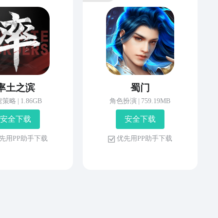
率土之滨
蜀门
营策略
|
1.86GB
角色扮演
|
759.19MB
安 全 下 载
安 全 下 载
先 用 P P 助 手 下 载
优 先 用 P P 助 手 下 载