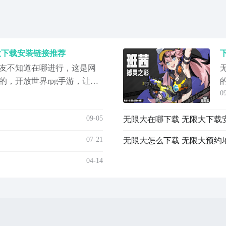
大下载安装链接推荐
友不知道在哪进行，这是网
的，开放世界rpg手游，让玩
0
去往都市的每个隐蔽角落，
护居民安全，主打的就是自
09-05
无限大在哪下载 无限大下载
任意角落，对此作品感兴
约下载，作为手游福利性价
07-21
无限大怎么下载 无限大预约
04-14