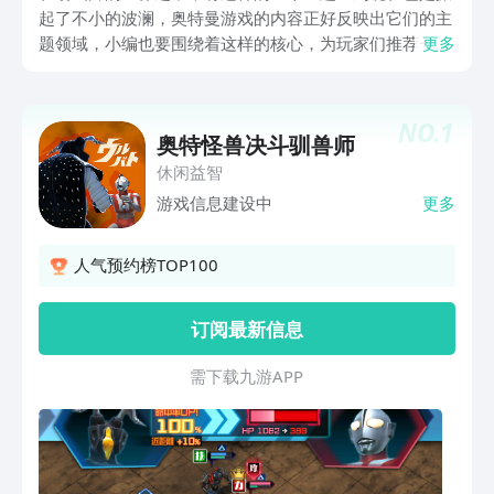
起了不小的波澜，奥特曼游戏的内容正好反映出它们的主
题领域，小编也要围绕着这样的核心，为玩家们推荐一些
更多
同款不错的内容，相信你们对于这些游戏的期待值还是很
高的，一起来进入本期的正文当中吧。
NO.
1
奥特怪兽决斗驯兽师
休闲益智
游戏信息建设中
更多
人气预约榜TOP100
订阅最新信息
需 下 载 九 游 A P P