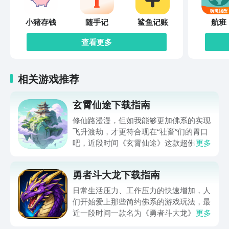
小猪存钱
随手记
鲨鱼记账
航班
查看更多
相关游戏推荐
玄霄仙途下载指南
修仙路漫漫，但如我能够更加佛系的实现
飞升渡劫，才更符合现在“社畜”们的胃口
吧，近段时间《玄霄仙途》这款超佛的文
更多
字修仙游戏，已然成为了大家关注的热
点，所以本期就想和大家分享一下玄霄仙
勇者斗大龙下载指南
途下载预约教程，这款游戏目前已经进入
了试玩状态就还未正式上线，大家现在可
日常生活压力、工作压力的快速增加，人
以点击下方分享出的“《玄霄仙途》最新
们开始爱上那些简约佛系的游戏玩法，最
预约下载地址”，通过这一渠道可以直接
近一段时间一款名为《勇者斗大龙》的简
更多
在豌豆荚APP上拿到免费的下载预约名
约放置打怪游戏，进入了玩家们的视野，