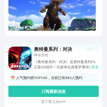
NO.
3
奥特曼系列：对决
网络游戏
《奥特曼系列：对决》是奥特曼系列OL
正版3D续作！玩家将化身赛罗奥特曼的
更多
人间体，开启奥特曼时空穿梭之旅，从迪
迦篇、泽塔篇、捷德篇，一直到决战！丰
人气预约榜TOP100，当前已有983人预约
富的收集养成玩法，不肝不氪轻松畅玩！
【公测豪礼助力开局】 登录就送布莱泽
订阅最新信息
法多兰盔甲形态！​ 主线闯关，免费领取
累计1000抽！​ 主角专属胜利猎鹰号（全
需 下 载 九 游 A P P
员超限状态）直接赠送！​ 参与饮茶红包