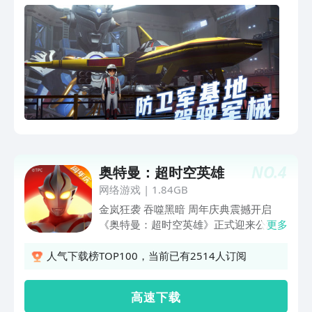
活动，有机会抽到高价值光晶！ 公测前
两周，每个区服抽取1名幸运
NO.
4
奥特曼：超时空英雄
网络游戏
|
1.84GB
金岚狂袭 吞噬黑暗 周年庆典震撼开启
《奥特曼：超时空英雄》正式迎来公测一
更多
周年狂欢盛典。这一年，我们从光之启程
走到辉耀一载，从最初的相遇走到如今的
人气下载榜TOP100，当前已有2514人订阅
羁绊深种。在周年庆典的版本里，我们将
会开启全新角色，海量周年限定福利等你
高 速 下 载
拿，全新系统与硬核玩法全面跃迁，诚邀