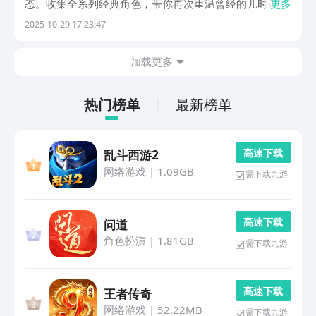
态。收集全系列经典角色，带你再次重温曾经的儿时记
更多
忆。目前奥特手游超级丰富，不同的玩法与特色内容都是
2025-10-29 17:23:47
有所差异的，多款都强调公平竞技对战，也支持多人组队
副本及养成体系。1、《mugen奥特曼大乱斗》以像素
加载更多
风...
热门榜单
最新榜单
高 速 下 载
乱斗西游2
网络游戏
|
1.09GB
需下载九游
高 速 下 载
问道
角色扮演
|
1.81GB
需下载九游
高 速 下 载
王者传奇
网络游戏
|
52.22MB
需下载九游