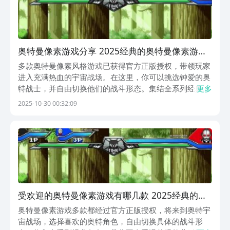
奥特曼像素游戏分享 2025经典的奥特曼像素游戏
手机版介绍
多款奥特曼像素风格游戏已获得官方正版授权，带领玩家
进入充满热血的宇宙战场。在这里，你可以挑选钟爱的奥
特战士，并自由切换他们的战斗形态。集结全系列经典角
更多
色，唤醒童年时期的回忆。当前市面上的奥特题材手游内
2025-10-30 00:32:09
容丰富多样，玩法各具特色，多数作品注重公平竞技机
制，同时支持多人组队挑战副本以及角色养成系统。1、
《
受欢迎的奥特曼像素游戏有哪几款 2025经典的奥
特曼像素游戏手机版介绍
奥特曼像素游戏多款都经过官方正版授权，将来到奥特宇
宙战场，选择喜欢的奥特角色，自由切换具体的战斗形