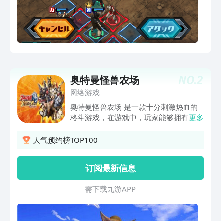
NO.
2
奥特曼怪兽农场
网络游戏
奥特曼怪兽农场 是一款十分刺激热血的
格斗游戏，在游戏中，玩家能够拥有属于
更多
自己的全新奥特曼农场，让玩家能够解锁
出特别有趣的玩法，并且能够以简单的手
人气预约榜TOP100
指点击方式，让我们拥有超人怪物，可以
对敌人进行全面的投食和训练。感兴趣的
订阅最新信息
小伙伴们快来下载体验吧。
需 下 载 九 游 A P P