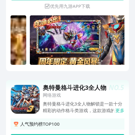
各位警备队队员共赴这场光的盛宴！
优先用九游APP下载
《奥特曼：超时空英雄》是正版IP授权的
ARPG手游，玩家可操控迪迦，布莱泽，
赛罗，泽塔德尔塔天爪、赛迦、诺亚
NO.
5
奥特曼格斗进化3全人物
网络游戏
奥特曼格斗进化3全人物解锁是一款十分
精彩的动作格斗类游戏，这款游戏的画风
更多
非常的真实且有代入感，可以选择的奥特
曼角色非常的多，还可以释放很多强大的
人气预约榜TOP100
必杀技来帮助你打败强大的怪兽，游戏支