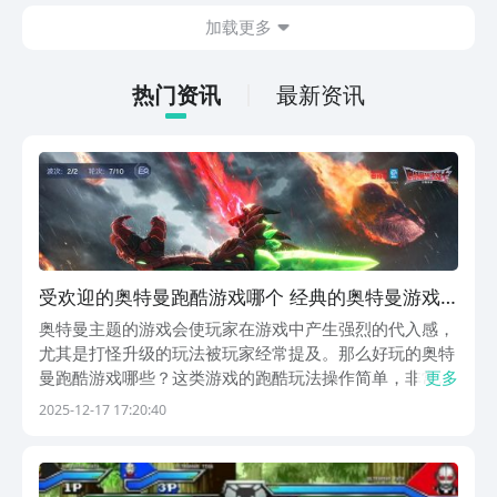
额，各位修士们可以赶紧行动起来啦！
本期要分享的是勇者斗大龙下载预约的教
加载更多
程，在下方小编已经将该游戏的最新链接
分享了出来，大家可以直接点击下方链
接，豌豆荚APP上速速来拿免费的预约下
热门资讯
最新资讯
载名额吧！
受欢迎的奥特曼跑酷游戏哪个 经典的奥特曼游戏
介绍2025
奥特曼主题的游戏会使玩家在游戏中产生强烈的代入感，
尤其是打怪升级的玩法被玩家经常提及。那么好玩的奥特
曼跑酷游戏哪些？这类游戏的跑酷玩法操作简单，非常适
更多
合和奥特曼这样高速战斗的形象结合，而以奥特曼为载体
2025-12-17 17:20:40
的其他类型的游戏，在战斗深度和角色养成上更加丰富。
1、《机甲奥特曼跑酷》《机甲奥特曼跑酷》以横向跑
酷...