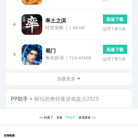
高 速 下 载
率土之滨
4
经营策略
|
1.86GB
需下载九游
高 速 下 载
蜀门
5
角色扮演
|
724.45MB
需下载九游
加载更多
PP助手
耐玩的奥特曼游戏盘点2025
>>
到底了，安装
「PP助手」
发现更多
<<
友情链接