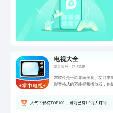
电视大全
影音播放
|
78.33MB
本软件是一款界面美观、功能丰
影音格式的万能视频播放器，包括
视频处理、WIFI管理涵盖播放器
影视解说:热门影视分类解说- 本
人气下载榜TOP100 ，当前已有1.9万人订阅
等视频访问, 格式支持: - 视频:支持m
asf、avd、avi、mkv、wmv、div