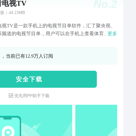
No.
2
看电视TV
放
|
44.23MB
电视TV是一款手机上的电视节目单软件，汇了聚央视、
等频道的电视节目单，用户可以在手机上查看体育、新
更多
综艺等热门节目的节目时间。爱看电视TV，包体小，高
畅，电视节目单内容齐全！【央视卫视频道齐全】
0 ，当前已有12.9万人订阅
TV1-13、央视全套电视节目单内容，各大热门卫视如卫
湖南卫视、浙江卫视、东方卫视、江苏卫视、安徽卫
深圳卫视、广东卫视等。【地方台应有尽有】广东珠
安 全 下 载
广东公共、湖南经视、湖南、湖南都市、湖北经视、河
市、东南卫视、上海新闻综合、辽宁经济、山东教育、
优先用PP助手下载
都市频道……电视节目单全都有！【体育频道】
TV5、广东体育、五星体育、先锋乒羽、体育BTV冬奥纪
。体育赛事节目单同步更新，cba、女排联赛、中超、英
乒乓球、台球，各类比赛电视节目单。爱看电视TV给您
更好的体验，期待并感谢您的支持和反馈。