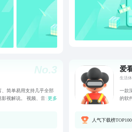
No.
3
爱
生活休
富、简单易用支持几乎全部
一款
影视解说。 视频、音频、
更多
的软
几乎所有功能。特色功能: -
影视
地视频:支持手机存储、SD卡
吧。
人气下载榜TOP10
p4、3gp、amv、flv、
x、rmvb、rm、mov、m4v、