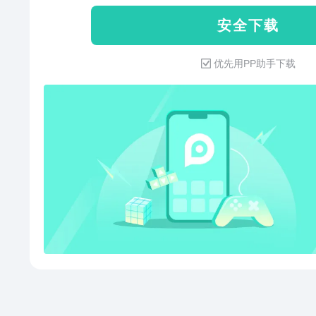
ts、swf、vob、720p、1080
安 全 下 载
手：丰富日历功能，日历提醒，
隔日计算设备支持：适配所有Andro
优先用PP助手下载