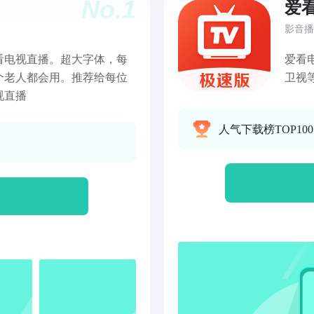
No.
1
爱
影音播
看电视直播。超大字体，每
爱看
个老人都会用。推荐给每位
卫视
视直播
闻、
清流
人气下载榜TOP10
CC
视、
视、
江、
北都
深圳
CC
实等
超，
带来