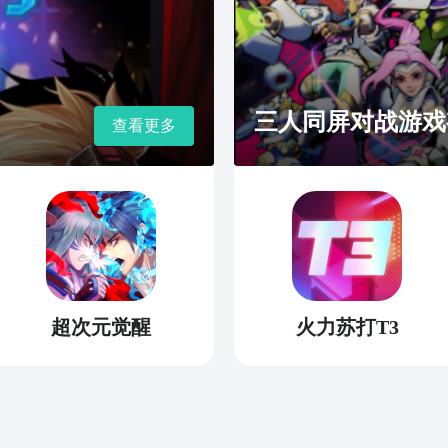
三人同屏对战游戏
查看更多
超次元觉醒
火力苏打T3