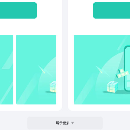
p、4k、蓝光等视频格式日历助
倒数日信息，今日运势，间
id 5.0及以上版本
展示更多