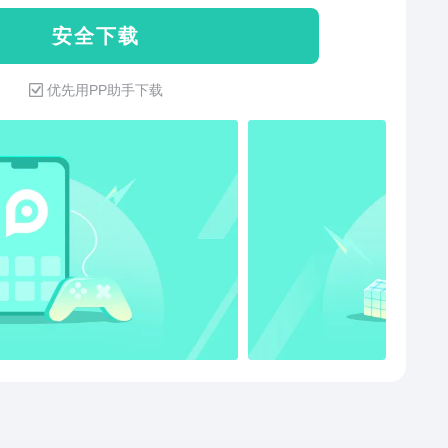
安 全 下 载
优先用PP助手下载