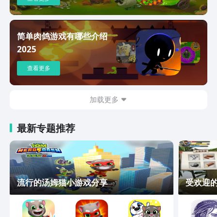
【卡通休闲竞技玩法】快节奏对战：单局
时长控制在4分钟内，支持单人至三人小
队模式，适配移动端碎片化体验；深度养
简单肉鸽游戏有哪些介绍
成：局外可培养角色升星和装备升级，带
2025
来技能效果变化和装备数值提升的双向成
长。
查看更多
加载更多
最新专题推荐
流行的汤姆猫小游戏分享
受欢迎