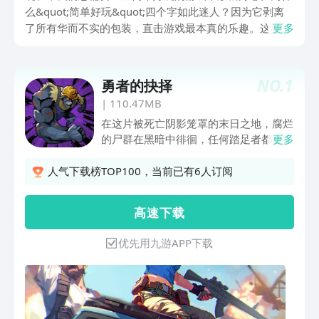
么&quot;简单好玩&quot;四个字如此迷人？因为它剥离
了所有华而不实的包装，直击游戏最本真的乐趣。这类游
更多
戏像会变形的积木，看似规则单一，却能组合出千变万化
的体验。当你点开这类游戏，会发现快乐原来可以如此轻
盈无负担。
NO.
1
勇者的抉择
|
110.47MB
在这片被死亡阴影笼罩的末日之地，腐烂
的尸群在黑暗中徘徊，任何踏足者都会立
更多
刻成为它们的猎物。而你，天选的勇士，
必须与志同道合的伙伴并肩作战，一边追
人气下载榜TOP100，当前已有6人订阅
寻灾变背后的真相，一边为黎明的曙光杀
出血路。握紧武器、点燃希望——只有不
高 速 下 载
断前行，才能在绝望中开辟未来！游戏特
色：-竖屏单手操作：轻松操控，另一只
优先用九游APP下载
手随时接电话、喝咖啡也无压力-海量
Roguelite技能：百余种随机组合，叠出
毁天灭地的终极大招-沉浸式像素风格关
卡：无人小镇、沙漠城镇、街心公园、货
柜港口……每处都暗藏危机-个性英雄羁