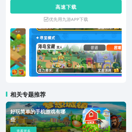
手，超远距离击倒对手；「红巾熊猫」：
高 速 下 载
使用巨大的竹子造成范围控制，限制敌人
行动；「凯皮瓦拉」：释放治愈光环，为
优先用九游APP下载
队友提供持续恢复。战斗中，玩家可通过
探索地图，找到技能商店购买随机能力，
如“核爆（超高大范围伤害）”“万花筒（随
机控制效果）”等，实现技能组合的千变
万化！每一次战局都是全新的策略实验
场。【搜·打·撤！原始丛林的生存法则】
游戏以“搜刮资源—激烈对抗—战略撤
离”为核心循环，打造高自由度的轻竞技
战场：资源争夺：从各类地图中获得基础
资源，探索稀有高级资源，击败其他对手
可获得对方所有已收集的资源；动态对
抗：遭遇AI控制的怪物守卫军团，或与其
相关专题推荐
他萌兽小队展开资源争夺战；局内成长：
打败AI怪物或者其他萌兽小队成员，都可
好玩简单的手机游戏有哪
提升自身实力，越战越勇，越战越强；策
些
略撤离：怪物随机掉落撤离点，可直接撤
离，或者利用角色专属技能和随机技能搭
查看更多
配，打造超强角色，挑战BOSS后撤离。