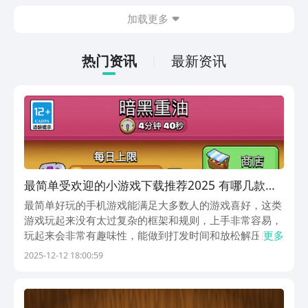
出现的敌方兵力，士兵分为多种类型，每
加载更多
一种士兵都有自己独特的技能，及运用的
方法，可能玩家对这款游戏也颇感兴趣，
急切的想要连接，现在，就和小编一起来
热门资讯
最新资讯
阅览一下吧！
最简单受欢迎的小游戏下载推荐2025 有哪几款简
单好玩的手机游戏
最简单好玩的手机游戏能满足大多数人的游戏喜好，这类
游戏玩起来没有太过复杂的框架和规则，上手非常容易，
玩起来会非常有趣味性，能做到打发时间和放松解压的双
更多
重目标。接下来小编就为大家带来几款又好玩又简单的手
2025-12-12 18:00:59
机游戏，快来了解一下吧!1、《部落冲突：皇室战争》这
款经典的游戏融合了卡牌的收集与即时对战和塔防等多...