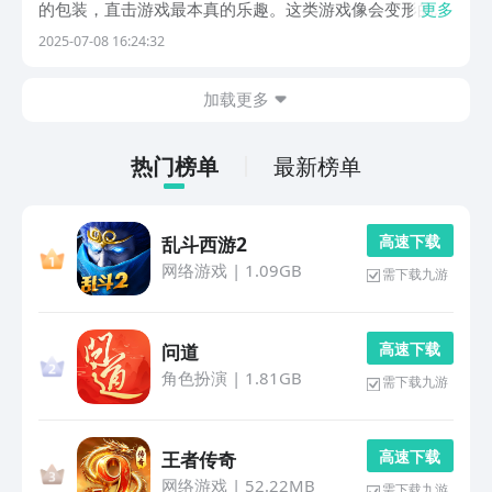
的包装，直击游戏最本真的乐趣。这类游戏像会变形的积
更多
木，看似规则单一，却能组合出千变万化的体验。当你点
2025-07-08 16:24:32
开这类游戏，会发现快乐原来可以如此轻盈无负担。1、
《扑击萌兽大逃亡》超萌动物战队掀起烧脑求生激战！
加载更多
由...
热门榜单
最新榜单
高 速 下 载
乱斗西游2
网络游戏
|
1.09GB
需下载九游
高 速 下 载
问道
角色扮演
|
1.81GB
需下载九游
高 速 下 载
王者传奇
网络游戏
|
52.22MB
需下载九游