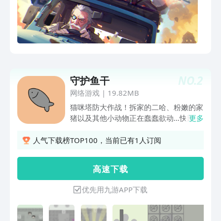
绊：4位英雄各具专长，特色技能惊喜不
断-多形态BOSS：飞行异形、酸液肥宅、
巨型蜘蛛……它们正拦在通往黎明的必经
之路上勇士，现在就加入战场，向着希望
的彼岸突围吧！
NO.
2
守护鱼干
网络游戏
|
19.82MB
猫咪塔防大作战！拆家的二哈、粉嫩的家
猪以及其他小动物正在蠢蠢欲动…快部署
更多
你的喵喵战队，用智慧守护黄金鱼干！是
时候展现真正的猫力了！
人气下载榜TOP100，当前已有1人订阅
高 速 下 载
优先用九游APP下载