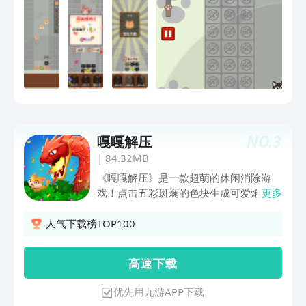
NO.
3
嘎嘎解压
|
84.32MB
《嘎嘎解压》是一款超萌的休闲消除游
戏！点击五彩斑斓的色块生成可爱炮台，
更多
瞄准移动的巨龙发射吧！巨龙由不同色块
组成，用匹配颜色的炮台击中它，就
人气下载榜TOP100
能“砰”地消除对应色块，成就感满满！操
作简单易上手，画面萌趣色彩明快，看着
高 速 下 载
色块被精准打爆，压力瞬间全消。快来体
验这份轻松又爽快的解压乐趣！
优先用九游APP下载