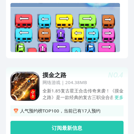
NO.
4
摸金之路
网络游戏
|
204.38MB
全新1.85复古星王合击传奇来袭！《摸金
之路》是一款经典的复古三职业合击传
更多
奇，还原经典1.85版本以及“英雄合击”玩
法，延续战法道铁三角设定，三大英雄六
人气预约榜TOP100，当前已有17人预约
大合击，完美复刻传奇的升级、爆装、攻
沙、押镖、打金等核心玩法，游戏所有装
订阅最新信息
备全靠打！新人上线，福利拉满；自动回