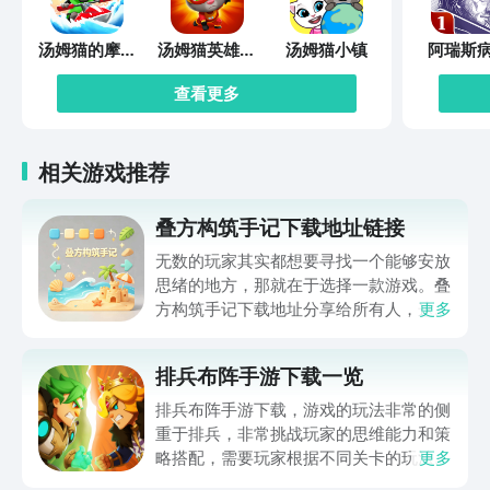
汤姆猫的摩托
汤姆猫英雄跑
汤姆猫小镇
阿瑞斯
艇
酷
查看更多
相关游戏推荐
叠方构筑手记下载地址链接
无数的玩家其实都想要寻找一个能够安放
思绪的地方，那就在于选择一款游戏。叠
方构筑手记下载地址分享给所有人，这一
更多
款游戏玩起来还是比较简单的，主要是以
休闲体验为主，可以满足大家的体验心
排兵布阵手游下载一览
情。如果大家想要下载这款游戏，其实方
法很简单，通过以下的链接即可先来看一
排兵布阵手游下载，游戏的玩法非常的侧
下游戏的主要乐趣吧。
重于排兵，非常挑战玩家的思维能力和策
略搭配，需要玩家根据不同关卡的玩法设
更多
计，提前的进行策划和部署，还能够迎战