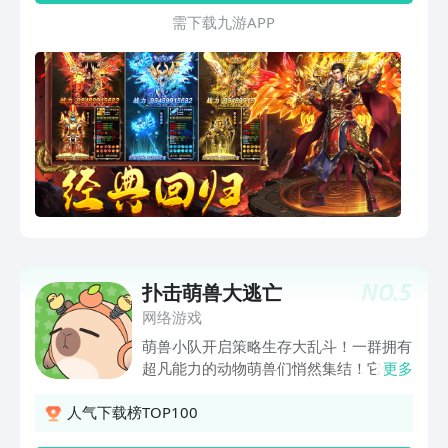
收、自动拾取、赞助特权免费领！登录即
需 下 载 九 游 A P P
送开荒豪礼！热血重燃，经典再续，屠龙
在手续写传奇新篇章！
NO.
5
扑击萌兽大逃亡
网络游戏
萌兽小队开启策略生存大乱斗！一群拥有
超凡能力的动物萌兽们悄然集结！它们或
更多
是凶悍的鲨鱼、灵巧的猫咪，亦或是憨厚
的小象……每只萌兽都拥有自己的专属核
人气下载榜TOP100
心技能：「西部奶牛」：可远程狙击对