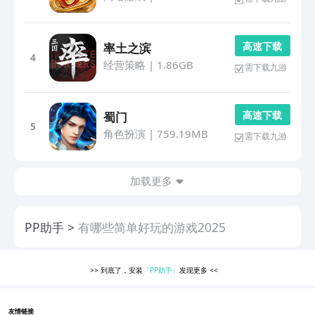
高 速 下 载
率土之滨
4
经营策略
|
1.86GB
需下载九游
高 速 下 载
蜀门
5
角色扮演
|
759.19MB
需下载九游
加载更多
PP助手
有哪些简单好玩的游戏2025
>>
到底了，安装
「PP助手」
发现更多
<<
友情链接