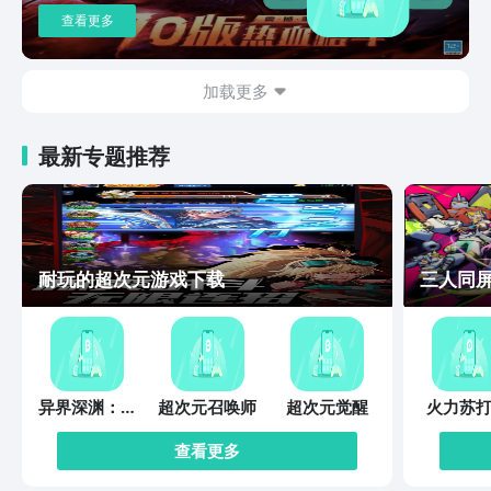
查看更多
加载更多
最新专题推荐
耐玩的超次元游戏下载
三人同
异界深渊：觉
超次元召唤师
超次元觉醒
火力苏打
醒
查看更多