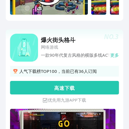
NO.
3
爆火街头格斗
网络游戏
一款90年代复古风格的横版多线ACT。
更多
人气下载榜TOP100，当前已有36人订阅
高 速 下 载
优先用九游APP下载