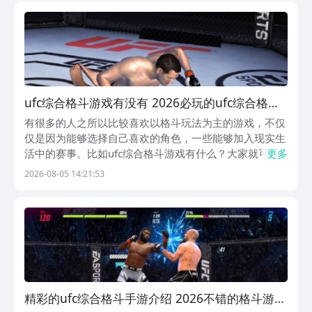
ufc综合格斗游戏有没有 2026必玩的ufc综合格斗
游戏排行
有很多的人之所以比较喜欢以格斗玩法为主的游戏，不仅
仅是因为能够选择自己喜欢的角色，一些能够加入现实生
活中的赛事。比如ufc综合格斗游戏有什么？大家就可以
更多
看一看满足需求，以及融入了格斗元素的游戏，快来九游
2026-08-05 14:21:53
下载吧。九游是阿里巴巴灵犀互娱旗下产品，也是手游福
利最划算的盒子。1元成为会员，每月有无门槛代金券...
精彩的ufc综合格斗手游介绍 2026不错的格斗游戏