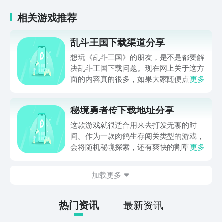
相关游戏推荐
乱斗王国下载渠道分享
想玩《乱斗王国》的朋友，是不是都要解
决乱斗王国下载问题。现在网上关于这方
面的内容真的很多，如果大家随便点击陌
更多
生链接，就很容易遇到安装包信息不完整
的情况。想省去这些麻烦，直接通过九游
秘境勇者传下载地址分享
app进行下载会更加方便，九游是手游福
利最多的游戏平台，在这里不仅能够看到
这款游戏就很适合用来去打发无聊的时
游戏资源，还能及时查看后续的消息、活
间。作为一款肉鸽生存闯关类型的游戏，
动内容等相关信息。
会将随机秘境探索，还有爽快的割草闯关
更多
全部都放在一起。秘境勇者传下载地址是
在什么地方呢？玩家只需要通过以下的链
加载更多
接就可以下载。游戏的上手门槛还是比较
低的，一只手就可以操控，很适合用来去
打发无聊的时间，可玩性真的比较高。
热门资讯
最新资讯