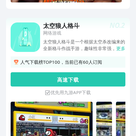
拟，提高你在这个战士游戏中的踢技能。
升级你的战士传统专长与权力全面踢在自
由行动3D游戏。所以准备开始真正的街
NO.
2
太空狼人格斗
头x比赛战斗机匹配与这个终极踢战世界
网络游戏
摔跤比赛。击败所有的世界级标签队冠军
与面对面的战斗和移动迅速在戒指像一个
太空狼人格斗是一个根据太空杀改编来的
传奇摔跤手，并躲避他们与你的左，右自
全新格斗作战手游，趣味性非常强，这一
更多
由式环游戏爱好者将享受和发现更有趣的
次是发生在太空船当中的故事，玩家扮演
游戏。淘汰赛将增加战士国王的力量，强
太空冒牌船员，面对整条太空飞船的船
人气下载榜TOP100，当前已有60人订阅
度和激情的战斗。在世界冠军赛中赢得不
员，潜伏暗杀消灭所有的船员成功隐藏到
可思议的比赛。与各种各样的革命技巧打
最后吧。选择自己的必杀技就能开启战
高 速 下 载
仗，如捏，紧密的战斗和取消。 特色功
斗，多个技能由你自己组合搭配使用，看
能 平稳直观的控制 令人惊叹和高品质的
你能否顺利击败敌人，快来下载开始游戏
优先用九游APP下载
3D图形 惊人的3D摔跤环境 8个不同的字
吧！
符来选择你的球员 令人兴奋和挑战性的
战斗任务 训练模式，经典模式，故事模
式游戏 特殊动作喜欢投掷敌人，踢和打
击组合