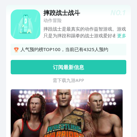
NO.
1
摔跤战士战斗
动作冒险
摔跤战士是最真实的动作益智游戏。游戏
只是为摔跤和踢拳的战士游戏爱好者设计
更多
的，所以训练自己作为专业的摔跤手，以
证明你的战士血力作为一个真正的标签队
人气预约榜TOP100，当前已有4325人预约
摔跤冠军。摔跤冠军巨星将带您在环球场
上冒险投篮。在这场街头摔跤比赛中成为
订阅最新信息
冠军摔跤冠军。用你的战斗风格和踢拳击
动作踢人群。击败所有的冠军摔跤手在这
需 下 载 九 游 A P P
个最终的竞争对手的街头x战斗机，并成
为摔跤战士战斗竞技场的冠军，赢得战士
遗产。那么你还在等什么来展示你的职业
摔跤手技能，最终成为世界上最伟大的战
士国王冠军。现在是时候参加真正的摔跤
锦标赛，击败所有的对手，赢得冠军，世
界冠军正在等待。 我们准备为即将到来
的动作游戏血腥战士开始您的真实标签队
摔跤冠军。体验残酷的战士打斗游戏模