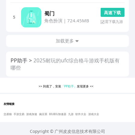
高 速 下 载
蜀门
5
角色扮演
|
724.45MB
需下载九游
加载更多
PP助手
2025耐玩的ufc综合格斗游戏手机版有
哪些
>>
到底了，安装
「PP助手」
发现更多
<<
友情链接
交易猫
手游交易
游戏加速
豌豆荚
BIUBIU加速器
九游
软件大全
游戏大全
Copyright © 广州皮皮信息技术有限公司