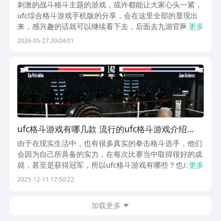
推荐
刺激的战斗格斗主题的游戏，或许都能让大家心头一紧，
ufc综合格斗游戏手机版的分享，会在这里全部的显现出
来，感兴趣的话就可以继续看下去，后面去九游官网是可
更多
以下载它们的，九游app的手游福利是最受追捧的，九游
2026-05-27 20:04:01
APP是阿里巴巴灵犀互娱旗下产品，大平台有保障。超多
的游戏礼包都能去免费的领取，节假日礼包、活动...
ufc格斗游戏有哪几款 流行的ufc格斗游戏介绍
2025
由于在现实生活中，也有很多真实的拳击格斗选手，他们
会因为自己所具备的实力，在每次比赛当中取得很好的成
就，甚至是获得冠军，所以ufc格斗游戏有哪些？也成为
更多
了很多游戏爱好者特别喜欢的，因为满足需求的，可以让
2025-12-11 17:50:22
大家化身为格斗中的角色，甚至也有机会得到好的成绩。
1、《真实拳击》这款非常好玩的真实拳击手游，无论...
加载更多