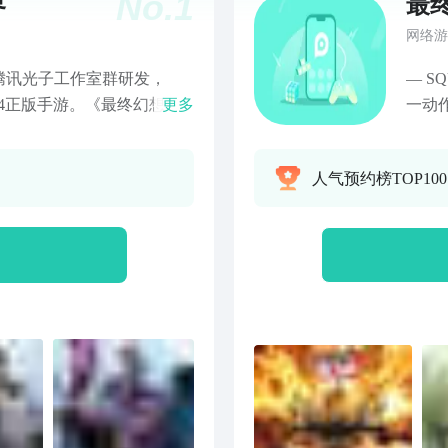
No.
1
界
最
网络游
腾讯光子工作室群研发，
— S
F14正版手游。《最终幻想
更多
一动
经久不衰，在线人数不断创新
观，
A最佳持续运营游戏等200多项
最强日
人气预约榜TOP10
FF14手游继承了端游的经
日文
界观、剧情、角色原汁原味
供了随时随地畅游艾欧泽亚
验史诗宏大的剧情故事，感
互助的同行伙伴。 丰富多
心切换，闲暇时间休闲钓
参与丰富的季节活动，在掌
听，感受，思考。光之战士
待与你在这里相遇！