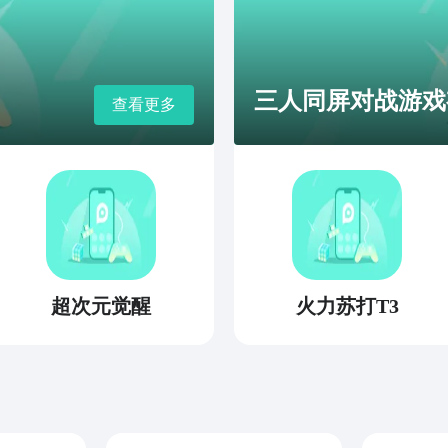
三人同屏对战游戏
查看更多
超次元觉醒
火力苏打T3