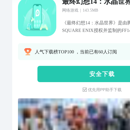
最终幻想14：水晶世
网络游戏
|
143.5MB
《最终幻想14：水晶世界》是由
SQUARE ENIX授权并监制的F
14》（FF14）端游运营11年
高，IGN最高评分9.5，荣获TG
人气下载榜TOP100 ，当前已有60人订阅
大奖，深受全球数千万玩家喜爱。
典元素与丰富剧情，将独特的世
地呈现在移动设备上，为玩家提
安 全 下 载
的便利。在这个世界，你可以体
受舞台剧般的战斗表演，结识真挚
优先用PP助手下载
样的种族体验，多种战斗职业随
鱼，来金碟游乐场打牌、赛鸟，
上的艾欧泽亚开启第二人生。倾
们，指尖艾欧泽亚即将开启，期