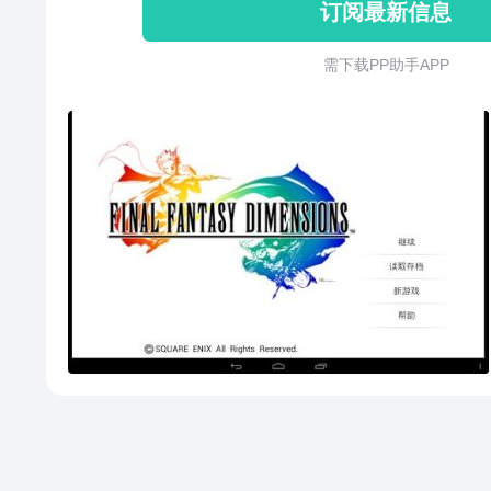
订阅最新信息
换为改编版BGM的功能！请不要
想”系列带来的无限乐趣。 【说
需 下 载 P P 助 手 A P P
市场，即可完美运行。第一次需要
提示网络通信错误的话，请验证(
搜索本网站来运行 【关于数据包】 
先安装主文件APK,然后将Andro
目录中,如有提示覆盖,请确定。
你解压数据包，无需操作的烦恼 
Android\obb\com.square_enix.andr
小为 200.3 MB 提示 :