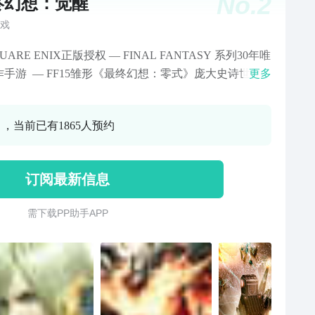
No.
2
终幻想：觉醒
戏
QUARE ENIX正版授权 — FINAL FANTASY 系列30年唯
作手游 — FF15雏形《最终幻想：零式》庞大史诗世界
更多
重现军神、莫古力、魔导机甲 — 神谷浩史、花泽香菜等
本国民级声优强势回归 — 30位日语顶级声优、1100句
0 ，当前已有1865人预约
配音 — 最终幻想15多个召唤兽强势加入
订阅最新信息
需 下 载 P P 助 手 A P P