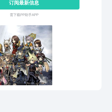
订阅最新信息
需 下 载 P P 助 手 A P P