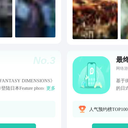
No.
3
最
网络游
NTASY DIMENSIONS》
基于
日本Feature phones，
更多
的日式
《最终幻想传奇》如今于
式”和
音乐都为智能手机量身重制，并
人气预约榜TOP100
列原点的以2D点阵图描绘的
开的经典剧情，还有可通过转职
戏中还搭载了可将BMG切