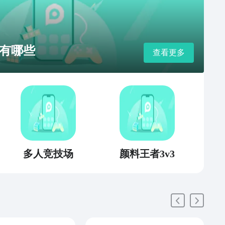
有哪些
查看更多
多人竞技场
颜料王者3v3