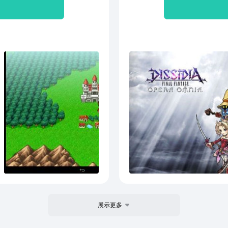
错过怀旧与崭新的“最终幻
明】该版本不需要破解版谷歌
联网验证(不然崩溃闪退),
只需要验证一次)，大家可以
下载ZIP文件,然后并解压.
id文件夹,直接放在内存卡根
 使用百分网客户端可以直接帮
【数据包位置】
oid_googleplay.ffl_gp - 解包大
展示更多