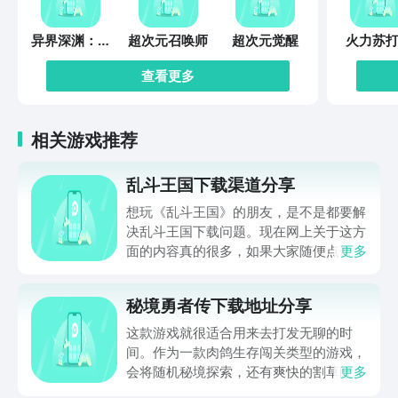
异界深渊：觉
超次元召唤师
超次元觉醒
火力苏打
醒
查看更多
相关游戏推荐
乱斗王国下载渠道分享
想玩《乱斗王国》的朋友，是不是都要解
决乱斗王国下载问题。现在网上关于这方
面的内容真的很多，如果大家随便点击陌
更多
生链接，就很容易遇到安装包信息不完整
的情况。想省去这些麻烦，直接通过九游
秘境勇者传下载地址分享
app进行下载会更加方便，九游是手游福
利最多的游戏平台，在这里不仅能够看到
这款游戏就很适合用来去打发无聊的时
游戏资源，还能及时查看后续的消息、活
间。作为一款肉鸽生存闯关类型的游戏，
动内容等相关信息。
会将随机秘境探索，还有爽快的割草闯关
更多
全部都放在一起。秘境勇者传下载地址是