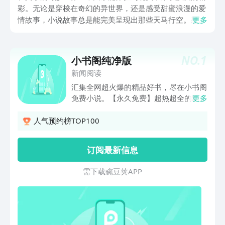
彩。无论是穿梭在奇幻的异世界，还是感受甜蜜浪漫的爱
情故事，小说故事总是能完美呈现出那些天马行空。想要
更多
实现免费畅读，别错过本期的免费阅读app下载安装推
荐。无论你喜好哪种题材风格，都可以来看看哦。
NO.
1
小书阁纯净版
新闻阅读
汇集全网超火爆的精品好书，尽在小书阁
免费小说。【永久免费】超热超全的精品
更多
小说，免费畅快读全本，加强版小书亭，
笔趣阁，都市爽文、玄幻修仙、架空历
人气预约榜TOP100
史、现代言情、总裁豪门、穿越经典……
热门好书应有尽有。【实时更新】全网超
订阅最新信息
快的更新速度，海量精品连载小说持续更
新中，打造爽快的追书体验。【智能推
需 下 载 豌 豆 荚 A P P
荐】都市、玄幻、悬疑、言情、军事、历
史等各种类型热门小说大全，为您智能推
荐，从此告别书荒。【个性化设置看书更
轻松】锁屏时间任意切换，翻页模式随意
更改，字体大小随时调整，给您更好的阅