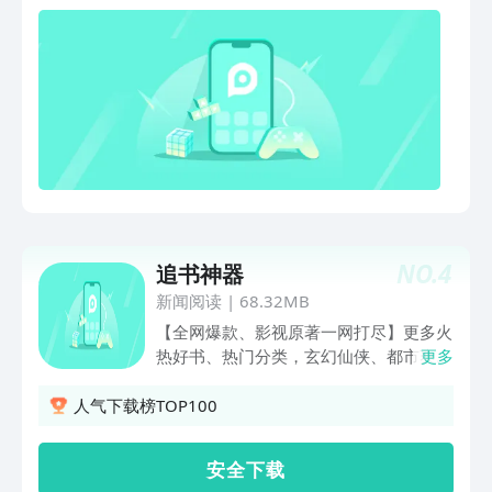
读点APP和出版方联合征文的获奖作品集
品，全部免费，让你从此脱离书荒！
结成书。【网剧】平台积极探索类型小说
【海量小说，免费阅读】 见字如面《我
的影视化可能，与业内多家影视公司达成
的老公是冥王》、一杯八宝茶《上门狂
合作，已成功授权《徙鸟迷途》《前夫的
婿》、步千帆《超级兵王》、狼烟《我的
前妻》《裁员专家》《世界末日的那一
手机连三界》等人气小说作品火热连载
年》《拜见仙君大人》《影帝他总想对我
中。 【猜你喜欢，与你有关】 都市生
图谋不轨》《神探太子妃》《天增顺》等
活；悬疑灵异；玄幻奇幻；言情小说；武
数十部独家签约类型作品进行真人网剧改
侠小说；军事小说；历史；穿越架空；科
编。【我们的团队】我们正在重新定义网
幻小说；N次元小说；短篇小说；小说；
络文学。 自每天读点故事创立以来，我
免费小说；阅读；小说阅读器；免费小说
们已赢得了上千万读者的青睐。 团队成
阅读器；免费电子书；免费小说大全；电
员始终怀揣着这样的愿景： 通过发现和
NO.
4
追书神器
子书阅读器；免费小说全本阅读；文学小
创造好故事，丰富人们的内心世界，让生
说等分类覆盖。 「联系我们」 客服
新闻阅读
|
68.32MB
活更加美好。我们以发现原生、奇崛、动
QQ：4006908581； 读者QQ群：
【全网爆款、影视原著一网打尽】更多火
人的故事作导向，我们相信，故事有改变
632916178。
热好书、热门分类，玄幻仙侠、都市爽
更多
世界的力量。每天读点故事创始成员分别
文、现代言情、古言穿越、幻言女强……
来自字节跳动、人人网等互联网公司，以
你想看的我们全都有！【金币福利送不
人气下载榜TOP100
及博集天卷、知音漫客等出版团队，具有
停】什么？看书还能挣钱！通过丰富有趣
多年资深行业经验。【联系&反馈】 App
的福利任务赚取金币，金币可快速提现！
内点击【意见反馈】告诉我们您的宝贵意
安 全 下 载
看小说就能赚零花，优质福利等你来拿！
见。官方微信：微信号