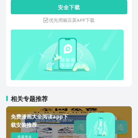
幻修仙、武侠世界……你想看的这里都
安 全 下 载
有。 【海量短剧】拥有海量的短剧资
源，包括都市热血、甜宠言情、职场婚
优先用豌豆荚APP下载
恋、逆袭反转、逆天改命等多种类型，满
足用户的不同喜好。 【兴趣推荐】根据
你的阅读爱好，个性化推荐，优质书单，
书城精细化推荐，总有一款打动你！
【活动福利】签到福利，金币福利，阅读
福利……各种福利应有尽有，随时提现，
只要你每天常来读！ 【听书畅读】这里
每一本书都能听，让你阅读的时候，眼睛
也能随时休息一下。
相关专题推荐
免费漫画大全阅读app下
载安装推荐
查看更多