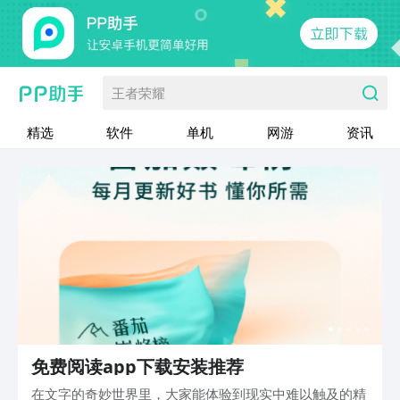
王者荣耀
精选
软件
单机
网游
资讯
免费阅读app下载安装推荐
在文字的奇妙世界里，大家能体验到现实中难以触及的精