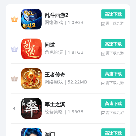
高 速 下 载
乱斗西游2
网络游戏
|
1.09GB
需下载九游
高 速 下 载
问道
角色扮演
|
1.81GB
需下载九游
高 速 下 载
王者传奇
网络游戏
|
52.22MB
需下载九游
高 速 下 载
率土之滨
4
经营策略
|
1.86GB
需下载九游
高 速 下 载
蜀门