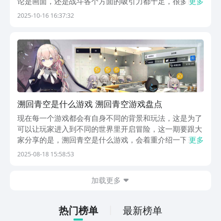
论是画面，还是战斗各个方面的吸引力都十足，很多朋友
更多
不知道该游戏在哪里可以体验，感兴趣的朋友不妨点击下
2025-10-16 16:37:32
文的链接，进入九游预约下载，这样就不会错过10.21的
公测了。【溯回青空】最新版预约/下载》》》》》...
溯回青空是什么游戏 溯回青空游戏盘点
现在每一个游戏都会有自身不同的背景和玩法，这是为了
可以让玩家进入到不同的世界里开启冒险，这一期要跟大
家分享的是，溯回青空是什么游戏，会着重介绍一下这个
更多
游戏的背景以及玩法，每个玩家都可以通过这些内容对游
2025-08-18 15:58:53
戏有更深入的了解，这样可以在正式参与游戏之前判断是
否适合自己，下面会把游戏详细的进行分享和介绍，感
加载更多
兴...
热门榜单
最新榜单