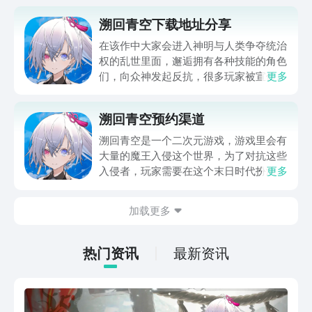
溯回青空下载地址分享
在该作中大家会进入神明与人类争夺统治
权的乱世里面，邂逅拥有各种技能的角色
们，向众神发起反抗，很多玩家被宣传的
更多
精美二次元画风，以及形色各异的角色所
吸引，想知道溯回青空下载地址，那么下
溯回青空预约渠道
面就来分享下下载的链接，让大家能进入
这个奇幻世界展开一段独属于自己的冒
溯回青空是一个二次元游戏，游戏里会有
险。
大量的魔王入侵这个世界，为了对抗这些
入侵者，玩家需要在这个末日时代扮演魔
更多
王的领导，需要带领其他的成员不断战
斗，溯回青空预约渠道会在下面分享出
加载更多
来，通过渠道玩家可以先行对游戏进行预
约，同时在下面也会介绍一下这个游戏的
相应设定，感兴趣的都可以看下去，可以
热门资讯
最新资讯
通过这些内容率先对游戏有初步的了解。