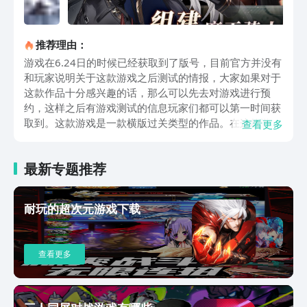
推荐理由：
游戏在6.24日的时候已经获取到了版号，目前官方并没有
和玩家说明关于这款游戏之后测试的情报，大家如果对于
这款作品十分感兴趣的话，那么可以先去对游戏进行预
约，这样之后有游戏测试的信息玩家们都可以第一时间获
取到。这款游戏是一款横版过关类型的作品。在这款游戏
查看更多
里面玩家们所扮演的角色是魔王，而我们则是需要统领不
老不死的骑士团成员来进行行动，这一次在骑士团的帮助
最新专题推荐
下我们决定要改写自身的既定命运。游戏里面一开始会有
着较长的教学引导，本次的游戏教学是和主线任务连在了
一起，我们在教学里面既可以了解关于这款游戏的剧情，
耐玩的超次元游戏下载
又可以通过关卡来熟悉游戏的基础操作和战斗。游戏里面
玩家们可以收集的角色有很多，这里面每一个角色是有着
不同的职业和技能的，玩家们需要了解清楚这些角色的详
查看更多
细情况。这样才可以知道哪些角色是我们所需要的，然后
将其给收集并安排进入队伍之中。上面这些便是关于溯回
青空测试下载的说明。这款游戏整体的风格会让玩家们有
着一些怀念的感觉。目前游戏的各方面表现都十分的优