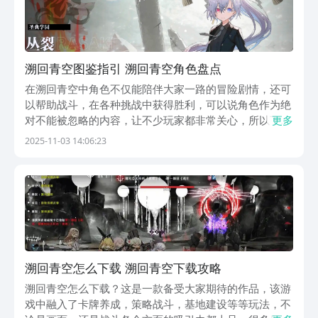
溯回青空图鉴指引 溯回青空角色盘点
在溯回青空中角色不仅能陪伴大家一路的冒险剧情，还可
以帮助战斗，在各种挑战中获得胜利，可以说角色作为绝
对不能被忽略的内容，让不少玩家都非常关心，所以下面
更多
的这份溯回青空图鉴，就来带大家一起看一看不同的角色
2025-11-03 14:06:23
们，让各位都能了解从而构建出更加有竞争力的队伍。
1、丛裂-圣典学园丛裂的“名残焰”会向前方的稍大范围...
溯回青空怎么下载 溯回青空下载攻略
溯回青空怎么下载？这是一款备受大家期待的作品，该游
戏中融入了卡牌养成，策略战斗，基地建设等等玩法，不