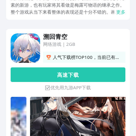
素的新游，也有玩家将其看做是梅露可物语的继承之作。
整个游戏从当下来看整体的表现还是十分不错的。画质和
更多
玩法都有提升。下面将带来溯回青空测试下载介绍。不少
玩家并不清楚游戏的下载地址在哪，所以才会询问。
溯回青空
网络游戏
|
2GB
人气下载榜TOP100，当前已有
337人订阅
高 速 下 载
优先用九游APP下载