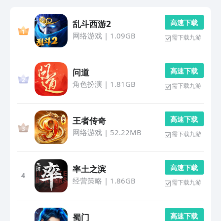
高 速 下 载
乱斗西游2
网络游戏
|
1.09GB
需下载九游
高 速 下 载
问道
角色扮演
|
1.81GB
需下载九游
高 速 下 载
王者传奇
网络游戏
|
52.22MB
需下载九游
高 速 下 载
率土之滨
4
经营策略
|
1.86GB
需下载九游
高 速 下 载
蜀门