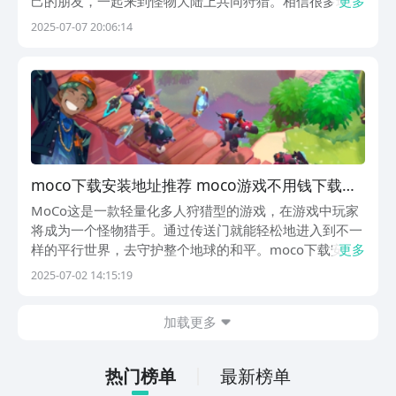
己的朋友，一起来到怪物大陆上共同狩猎。相信很多玩家
更多
已经迫不及待了，那么，moco下载安装地址在哪？本期
2025-07-07 20:06:14
攻略小编就带大家一起来看看moco这个游戏要怎么下载
吧！【moco】最新版预约/下载地址》》》...
moco下载安装地址推荐 moco游戏不用钱下载链
接
MoCo这是一款轻量化多人狩猎型的游戏，在游戏中玩家
将成为一个怪物猎手。通过传送门就能轻松地进入到不一
样的平行世界，去守护整个地球的和平。moco下载安装
更多
地址这就是今天所谓大家分享的内容，玩家可以一起去看
2025-07-02 14:15:19
一下游戏的下载地址到底是在什么地方。《moco》最新
下载预约地址》》》》》#mo.co#《《《《...
加载更多
热门榜单
最新榜单