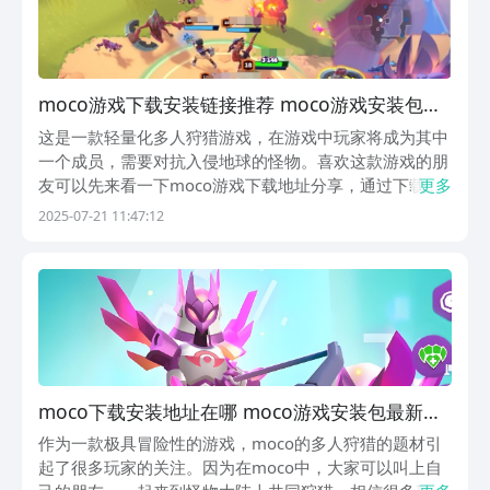
moco游戏下载安装链接推荐 moco游戏安装包下
载入口
这是一款轻量化多人狩猎游戏，在游戏中玩家将成为其中
一个成员，需要对抗入侵地球的怪物。喜欢这款游戏的朋
友可以先来看一下moco游戏下载地址分享，通过下载游
更多
戏就可以尽情的体验游戏，感受游戏的趣味性操作。玩家
2025-07-21 11:47:12
在游戏中需要去收集混沌能量，需要尽快的阻止扩散。
《moco》最新下载预约地址》》》》》#moco#...
moco下载安装地址在哪 moco游戏安装包最新版
本下载
作为一款极具冒险性的游戏，moco的多人狩猎的题材引
起了很多玩家的关注。因为在moco中，大家可以叫上自