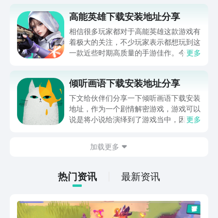
高能英雄下载安装地址分享
相信很多玩家都对于高能英雄这款游戏有
着极大的关注，不少玩家表示都想玩到这
一款近些时期高质量的手游佳作。今天就
更多
给各位玩家们带来一期高能英雄下载安装
地址分享，帮助各位玩家能够尽快体验到
倾听画语下载安装地址分享
这款手游。那么废话不多说，各位玩家们
一起来看一看到底去哪下载吧。
下文给伙伴们分享一下倾听画语下载安装
地址，作为一个剧情解密游戏，游戏可以
说是将小说给演绎到了游戏当中，因为互
更多
动性比较强，画风又十分的精致，是动漫
的风格，色彩鲜明且治愈，有很强的美术
加载更多
表现力，带给大家放松的感觉，同时又有
视觉方面的冲击，如果有需要的小伙伴们
可以通过下方的链接进行预约下载。
热门资讯
最新资讯