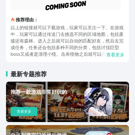
推荐理由：
以上的链接就可以下载游戏，玩家可以关注一下。在游戏
中，玩家可以通过传送门去挑选不同的区域地图，包括废
墟还有森林。进入之后就可以自动的匹配好友，然后去完
成任务，任务还会包括多种不同的分类，包括讨伐巨型
boss又或者是清理小怪。击杀怪物之后就可以有机会掉落
查看更多
蓝图，可以直接用来去打造武器，又或者是技能模组。玩
家可以自由的把主副武器全部都组合到一起。在进入到副
最新专题推荐
本boss战斗中，玩家需要合理的走位，例如分摊伤害，还
有打断蓄力。机制的复杂度并不是很高，一般在5分钟内
就能顺利的通关，玩家完全可以利用碎片化的时间去体验
推荐一款游戏非常好玩的
游戏。游戏所采用的是无付费变强的原则，虽然会有外观
道具出售，但并不会影响到整个游戏的公平性，让玩家在
体验游戏时感觉到更有趣。美术的风格会融入卡通元素，
查看更多
还有潮流元素。角色的设计还会特别选择一些比较夸张的
服饰，然后去搭配一些机械感装备。场景会通过高饱和度
的色彩具有效构建奇幻的生态环境，例如这里有废弃的都
市，还会有数码峡谷等等。时装系统方面还会拥有数百种
自己创建宗门的修仙游戏