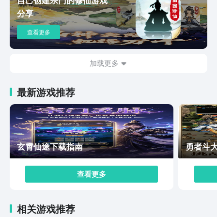
不一样的外观，可以混搭在一起，看上去是非常有个性。
分享
在地图中所有的玩家都可以直接组建成队伍一起组队操
作。以上是为大家分享的就是moco下载安装地址。喜欢
查看更多
这款游戏的朋友就别错过上面推荐的链接，进入到后期玩
家也可以去挑战4人副本。4人副本的难度会比较高，玩家
需要懂得分工配合。例如可以让治疗辅助续航，让坦克去
加载更多
吸引仇恨。
最新游戏推荐
玄霄仙途下载指南
勇者斗
查看更多
相关游戏推荐