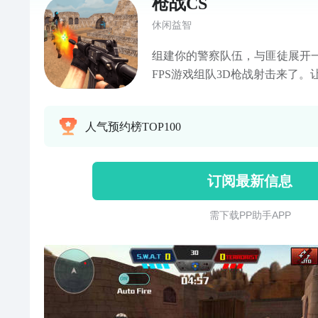
枪战CS
休闲益智
组建你的警察队伍，与匪徒展开
FPS游戏组队3D枪战射击来了
也会这个游戏中呈现。射击战斗是
戏。团队战斗，死亡比赛，无尽
人气预约榜TOP100
选择。游戏包含在线网络对战和
择。优雅的第一人称射击游戏。
为一名突击队员，你需要勇于面
订阅最新信息
器装备，带上你的队员，摧毁敌
与世界各地的玩家展开一场激烈
需 下 载 P P 助 手 A P P
挑战吗？立即加入我们的组队射
功能：1，在线游戏与世界各地的
式，您可以随时开始战争，无需
线（真人）和离线（AI）的战斗
大量的资源和分数。6，多武器
枪，猎枪到超级英雄武器！沙漠鹰，