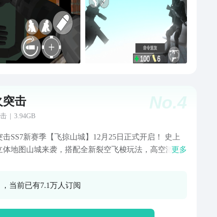
No.
4
火突击
击
|
3.94GB
击SS7新赛季【飞掠山城】12月25日正式开启！ 史上
立体地图山城来袭，搭配全新裂空飞梭玩法，高空激战
更多
型BOSS「生物兵器-雷蒙德」！赛季新宠八筒听音护
非遗大金九艺天工传承川渝文化，还有全新玩法「道劫
0 ，当前已有7.1万人订阅
」配合盗墓笔记联动上线，分金定穴斩妖除魔，揭开山
一面……热辣山城，巴适摸金！沉浸式山城摸金之旅现
启！