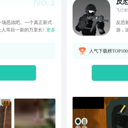
No.
1
反
飞行射
一场恶战吧。一个真正新式
反恐
。让人耳目一新的万里长城，
更多
游，
一款3D的第一人称射击游
以在
战争。有三种游戏模式可供
了丰
人气下载榜TOP10
单机模式射击，随意尽情选
然不
完美的框架，控制简单。作
对激烈的敌人。拿起你的武
人，完成任务。你可以在线
的殊死搏斗竞争。你敢接受
击中来吧，开始战斗！游戏
射击玩家战斗。2，离线模
网络。4，团队与你的同志在
。5，挑战无尽的模式，获得
选择，从狙击步枪，突击步
，AK-47，Mp5，M3，