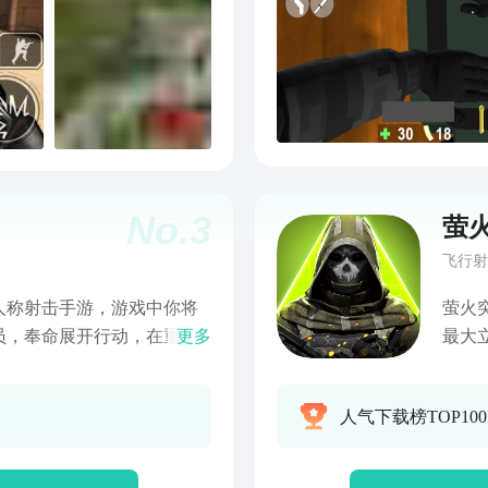
G（火箭筒）。7，精美图片，多
简单，触屏全屏操作，控制灵
，丰富的战斗行动和战斗声。
分享更多的乐趣。
No.
3
萤
飞行射
人称射击手游，游戏中你将
萤火突
员，奉命展开行动，在重重
更多
最大
任务。游戏拟真程度较高，
超巨
匪徒大概率能直接击杀，当
主，
人气下载榜TOP10
更高的评分，在看到持枪匪
诡录
下武器”或“不许动”，再配合
城另
真切感受到特警职业的危险
已开