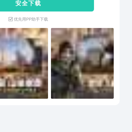
安 全 下 载
优先用PP助手下载