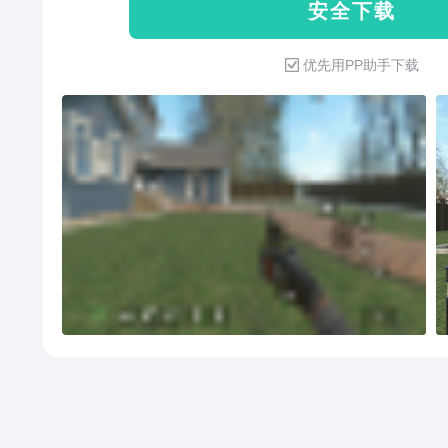
安 全 下 载
系数。另外，严阵以待手机版现
优先用PP助手下载