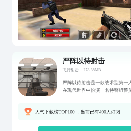
XM1014，GS3G1，手，RP
地图：灰尘墙，迷宫。8，操作
敏度可变。9，现实的作战经验
10，排行榜，您可以与全球玩家
严阵以待射击
飞行射击
|
278.38MB
严阵以待射击是一款战术型第一
在现代世界中扮演一名特警组警
的困难下，解决各种危险艰难的
如果玩家的武器击中无防弹衣的
人气下载榜TOP100 ，当前已有490人订阅
然你自己也是这样。如果想获得
徒的第一时间，需要先吼一声“放
上队友制服歹徒，这也让玩家们