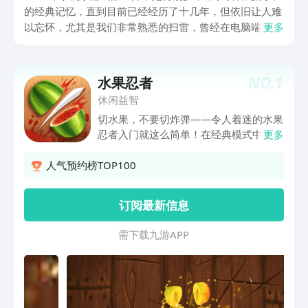
的经典记忆，直到目前已经经历了十几年，但依旧让人难
以忘怀，尤其是我们非常熟悉的扫雷，曾经在电脑端当中
更多
非常火爆，甚至也支持多位玩家共同参与其中，当前推送
出无比经典的手游版本，还有同时期非常热门的俄罗斯方
块以及会说话的汤姆猫等等，接下来小编为大家详细介
NO.
1
水果忍者
绍。
休闲益智
切水果，不要切炸弹——令人着迷的水果
忍者入门就这么简单！在经典模式中挑战
更多
自己，看能坚持多久。在街机模式中获得
高分，或者就在禅境模式下苦练切水果技
人气预约榜TOP100
巧。超多剑刃和道场任你选择，助你成为
高手。渴望更多乐趣？休息一下，在迷你
订阅最新信息
游戏中切喜爱的水果，获得全新的切水果
体验。或者在每日挑战活动中考验游戏技
需 下 载 九 游 A P P
艺并赢取奖品。与排行榜上的好友或本地
多玩家正面交锋，展现终极水果忍者的切
水果技巧。想来真的挑战？关注特别巡回
赛活动，与其他忍者对抗，有机会赢取独
一无二的剑刃和道场。不仅如此，每日登