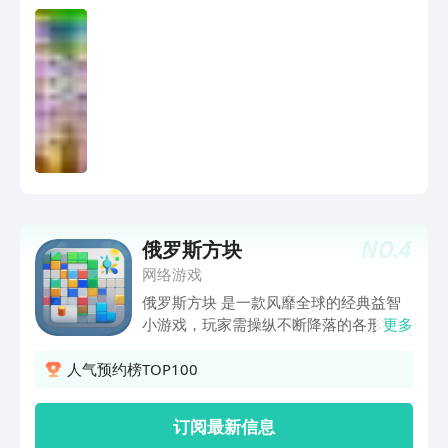
点滑玩法：两个宠物近距离时，点滑非常
简单! 支持多点触控：匹配两个宠物同一
个时间! 全球的排行榜 成就:5级 保留最高
的5个成绩 角色图像高分辨率，适合各种
设备! 游戏音效刺激! 自动保留游戏下次继
续玩，不担心要重玩! 玩游戏时绝对不显
示广告! - Add 6 new hard levels - Fix
bugs
NO.
4
俄罗斯方块
网络游戏
俄罗斯方块 是一款风靡全球的经典益智
小游戏，玩家需操纵不断降落的各形状方
更多
块，通过旋转和摆放来填满底部不断增高
的平面区域，以消除整行方块得分，同时
人气预约榜TOP100
避免方块堆叠至顶端导致游戏结束。
订阅最新信息