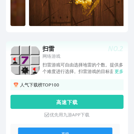
录获取每日登录奖励犒赏自己，奖品包括
稀有剑刃以及可以在其它游戏模式下使用
的道场！畅玩水果忍者，现在是最好的时
机！拔出宝剑，准备好感受这令人着迷、
动感十足的游戏体验吧！重要通知本游戏
包含可选的应用内购买内容。你可以在设
备的设置菜单中禁用此功能。
NO.
2
扫雷
网络游戏
扫雷游戏可自由选择地雷的个数。提供多
个难度进行选择。扫雷游戏的目标是尽快
更多
找到雷区中的所有地雷。而不许踩到地
雷，如果挖开的是地雷，你将输掉游戏。
人气下载榜TOP100
游戏规则：1.可以保存游戏，下次继续
玩，可放大缩小,可撤销误点击2.通过点
高 速 下 载
击即可挖开方块。如果方块上出现数字，
则表明在其周围的八个方位中存在的地雷
优先用九游APP下载
个数。然后以此来判断下一步挖开哪个方
块。3.也可长按方块进行地雷的标记。长
按标记过的地雷可取消地雷标记。4.点击