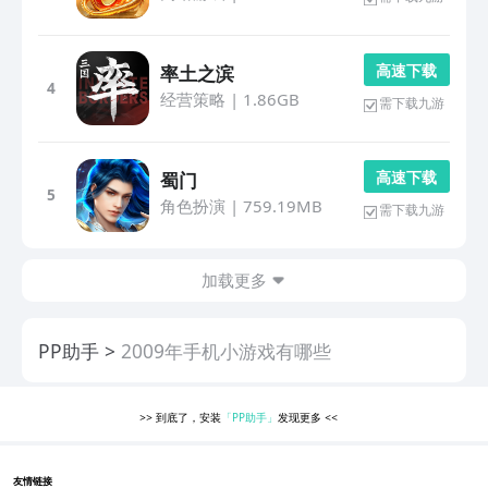
高 速 下 载
率土之滨
4
经营策略
|
1.86GB
需下载九游
高 速 下 载
蜀门
5
角色扮演
|
759.19MB
需下载九游
加载更多
PP助手
2009年手机小游戏有哪些
>>
到底了，安装
「PP助手」
发现更多
<<
友情链接