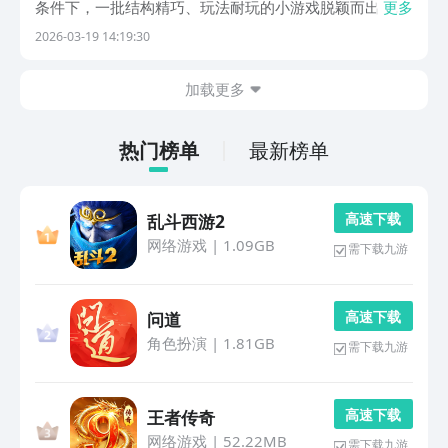
条件下，一批结构精巧、玩法耐玩的小游戏脱颖而出，成
更多
为一代人的集体记忆——从单机解谜到休闲消除，这些作
2026-03-19 14:19:30
品凭借纯粹的设计逻辑与强反馈机制，至今仍具不可替代
的经典价值。本文精选五款高度复刻原版机制的手游，
加载更多
热门榜单
最新榜单
高 速 下 载
乱斗西游2
网络游戏
|
1.09GB
需下载九游
高 速 下 载
问道
角色扮演
|
1.81GB
需下载九游
高 速 下 载
王者传奇
网络游戏
|
52.22MB
需下载九游