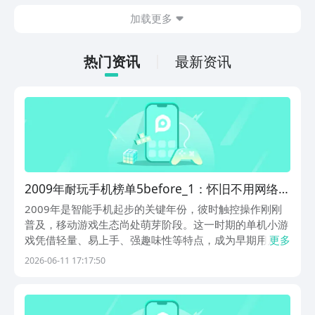
体验。滑动手指转动方块，对齐色块就能
加载更多
解锁新的立方秘境，纯粹靠空间逻辑和色
感来推进。这种返璞归真的设计，在现在
的手游市场里反而显得稀罕了。
热门资讯
最新资讯
2009年耐玩手机榜单5before_1：怀旧不用网络游
戏分享
2009年是智能手机起步的关键年份，彼时触控操作刚刚
普及，移动游戏生态尚处萌芽阶段。这一时期的单机小游
戏凭借轻量、易上手、强趣味性等特点，成为早期用户最
更多
常接触的数字娱乐形式。本文精选十款诞生于2009年前
2026-06-11 17:17:50
后、兼具历史代表性与实际可玩性的经典手机游戏，涵盖
物理益智、动作割草、语音互动、跑酷竞速等多种类