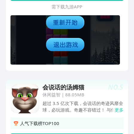
需 下 载 九 游 A P P
NO.
5
会说话的汤姆猫
休闲益智
|
88.05MB
超过 3.5 亿次下载，会说话的奇迹风靡全
球，必玩游戏。奇趣不容错过！ 与传奇
更多
人物交谈 -与汤姆交谈，他学你说话 -用
汤姆的滑稽腔调放声大笑 -与好友分享搞
人气下载榜TOP100
笑视频