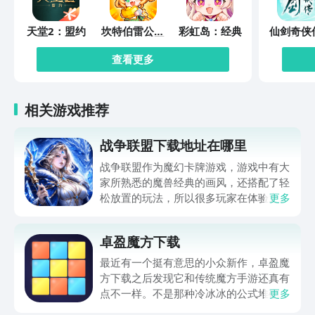
天堂2：盟约
坎特伯雷公主
彩虹岛：经典
仙剑奇侠
与骑士唤醒冠
缘起
军之剑的奇幻
查看更多
冒险
相关游戏推荐
战争联盟下载地址在哪里
战争联盟作为魔幻卡牌游戏，游戏中有大
家所熟悉的魔兽经典的画风，还搭配了轻
松放置的玩法，所以很多玩家在体验之前
更多
想要了解战争联盟下载地址方面的内容。
毕竟当大家深入体验游戏之后，如果该游
卓盈魔方下载
戏能够下载，大家在体验的时候，不仅要
实现策略。对战，而且还需要休闲挂机，
最近有一个挺有意思的小众新作，卓盈魔
在静下心来之后研究阵容搭配，从而获得
方下载之后发现它和传统魔方手游还真有
较高的乐趣。
点不一样。不是那种冷冰冰的公式堆砌，
更多
而是把色块还原做成了带点梦幻感的流光