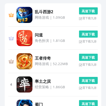
高 速 下 载
乱斗西游2
网络游戏
|
1.09GB
需下载九游
高 速 下 载
问道
角色扮演
|
1.81GB
需下载九游
高 速 下 载
王者传奇
网络游戏
|
52.22MB
需下载九游
高 速 下 载
率土之滨
4
经营策略
|
1.86GB
需下载九游
高 速 下 载
蜀门