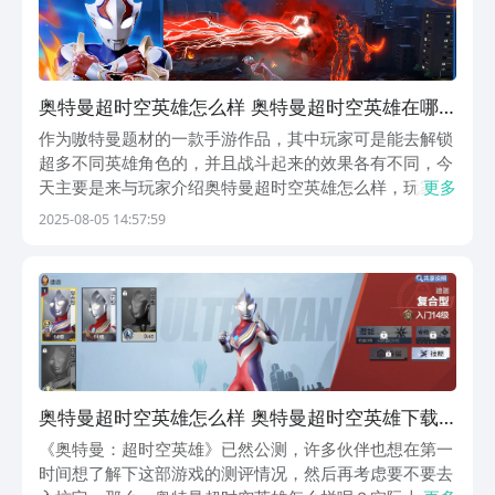
奥特曼超时空英雄怎么样 奥特曼超时空英雄在哪
下载
作为嗷特曼题材的一款手游作品，其中玩家可是能去解锁
超多不同英雄角色的，并且战斗起来的效果各有不同，今
天主要是来与玩家介绍奥特曼超时空英雄怎么样，玩家若
更多
是想要让自己到时得到一个不错的游戏感受，其实下文带
2025-08-05 14:57:59
来的描述就能为朋友们给到帮助，大家有想法不如就一起
来接着往下看吧。【奥特曼：超时空英雄】最新版预约/...
奥特曼超时空英雄怎么样 奥特曼超时空英雄下载
安装链接推荐
《奥特曼：超时空英雄》已然公测，许多伙伴也想在第一
时间想了解下这部游戏的测评情况，然后再考虑要不要去