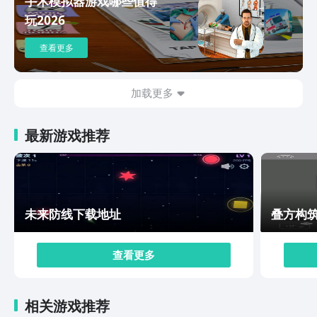
手术模拟器游戏哪些值得
们问奥特曼超时空英雄怎么下载，只需要提前在豌豆荚游
玩2026
戏预约好，等上线后就可以直接下载进行游玩了，相较于
其他的动作游戏来说，这款游戏以经典ip为背景设计，能
查看更多
够让玩家们在回顾经典的同时体验到它不一样的乐趣。
加载更多
最新游戏推荐
未来防线下载地址
叠方构
查看更多
相关游戏推荐