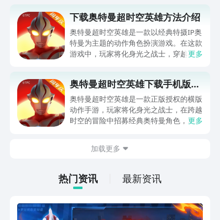
下载奥特曼超时空英雄方法介绍
奥特曼超时空英雄是一款以经典特摄IP奥
特曼为主题的动作角色扮演游戏。在这款
游戏中，玩家将化身光之战士，穿越不同
更多
的时空维度，与历代奥特曼并肩作战，对
抗各种熟悉的怪兽和宇宙人。小编带来下
奥特曼超时空英雄下载手机版方
载奥特曼超时空英雄的方法，游戏完美还
法
原了奥特曼系列的热血氛围，从标志性的
奥特曼超时空英雄是一款正版授权的横版
变身动作到招牌光线技能，每一个细节都
动作手游，玩家将化身光之战士，在跨越
充满情怀。
时空的冒险中招募经典奥特曼角色，对抗
更多
贝利亚等强大反派，守护宇宙和平。奥特
曼超时空英雄下载手机版的方法就分享给
加载更多
大家。游戏通过还原特摄剧的经典战斗场
景与创新玩法，为玩家搭建了一个充满热
血与策略的奥特曼宇宙。
热门资讯
最新资讯