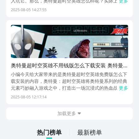
入坑它。那么，奥特曼超时空英雄怎么样呢？实际上，这
更多
部游戏延续了原作特摄剧的特性，整体呈现出来的游戏性
2025-08-05 14:27:55
还是挺不错的，这一期就为各位带来它的玩法介绍，来瞧
瞧吧。《奥特曼：超时空英雄》最新下载地
址》》》》》...
奥特曼超时空英雄不用钱版怎么下载安装 奥特曼
超时空英雄下载方式
小编今天给大家带来的是奥特曼超时空英雄免费版怎么下
载安装的内容，奥特曼：超时空英雄将奥特曼系列的经典
元素巧妙融入游戏之中，打造出一场沉浸式的热血战斗盛
更多
宴，游戏融合了角色养成、策略战斗以及多样化的游戏模
2025-08-05 12:17:14
式，让玩家在体验过程中既能感受到奥特曼系列的情怀，
又能享受到丰富多样的游戏乐趣，接下来跟小编一起来
加载更多
看...
热门榜单
最新榜单