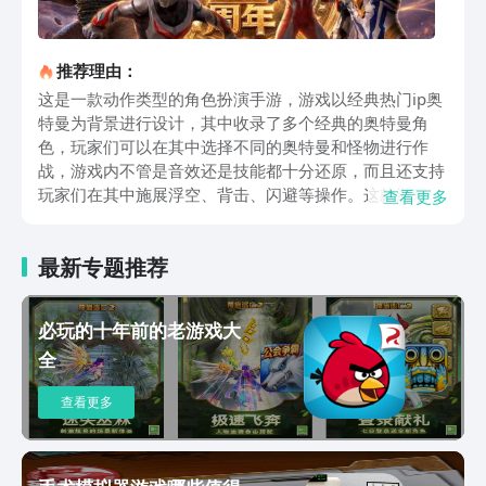
推荐理由：
这是一款动作类型的角色扮演手游，游戏以经典热门ip奥
特曼为背景进行设计，其中收录了多个经典的奥特曼角
色，玩家们可以在其中选择不同的奥特曼和怪物进行作
战，游戏内不管是音效还是技能都十分还原，而且还支持
玩家们在其中施展浮空、背击、闪避等操作。这款游戏在
查看更多
最经典的pve模式之上又加入了其他元素，例如玩家们可
以根据自己的喜好和策略去组建不同的奥特曼战队，招募
最新专题推荐
属于自己的奥特曼角色，同时和不同实力的怪兽军团进行
对决，值得一提的是游戏的画面和音效都制作的非常精
良，能够让玩家们体验到不一样的打击感和紧张刺激的对
必玩的十年前的老游戏大
决。最后再说一下这款游戏的操作机制，不要看基础操作
全
非常简单，但是想要玩得厉害也是需要苦练一番的，这款
游戏需要玩家们操作不一样的按键来进行连招，只有熟练
查看更多
操作并融入自己的理解才有可能更迅速地打败对手，除了
独特的动作机制之外，玩家们还可以在战斗中使出追击
技、呼出技、援助技、合体技等衍生技能，不过这就需要
更高的熟练度和理解程度了。这款游戏的制作精良，玩家