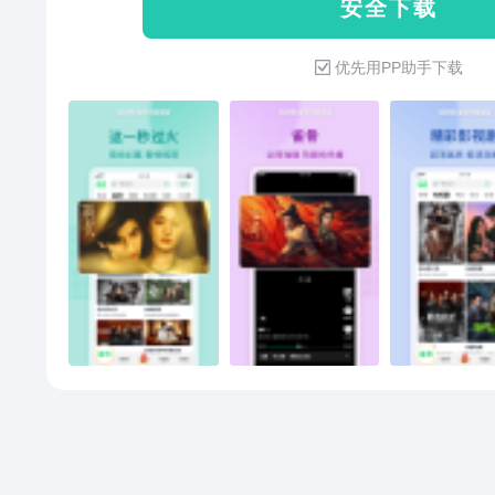
安 全 下 载
剧集】《这一秒过火》宿命纠葛 
开播！每周五20：30 B站同步
破乱世之局《兵自风中来》薪火相
《探宝说创团》全国首档文博合
优先用PP助手下载
高能领队邂逅金牌教练【超燃电影
用说唱歌舞让国宝活起来！
界权力较量《10间敢死队》蒋龙
潮汐归来 杀局重启《角头：大桥
鲜综艺】《姐姐当家第2季》熟龄
口季第3季》郭麒麟黄渤大笑集结《
翔谢帝全员cypher《奔跑吧第
门短剧】《权臣的掌中娇是法医
敌为患》穿越后她被迫培养皇帝
上演强制爱《嗅骨》调香师复仇
妹之间暧昧成瘾《唐诡奇谭之九
局《难缠》步步为营入侵她的生
题，请打开爱奇艺极速版APP-我
方【意见反馈】进行反馈。若您的
关于我们-联系我们- 在线客服"
话(400-923-7171)，您的