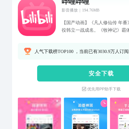
哔哩哔哩
影音播放
|
194.76MB
【国产动画】《凡人修仙传 年番
役韩立一战成名。《牧神记》霸
荡风云。《将夜》永夜将至，拔刀
天，就让我俩一起加冕称王吧！《
人气下载榜TOP100 ，当前已有3030.9万人订阅
理记忆，去创造你想要的结局吧
爱两不误。【番剧动画】成为勇
的开始，《判处勇者刑》正在热
安 全 下 载
像极了青春！《正相反的你与我
救世界，《假面骑士ZZZ》任务
优先用PP助手下载
容等着你，快来与小伙伴们一同
的人》热播中，居民楼离奇案件
1994》热播中，顶配港星阵容，
级马力欧银河大电影》热播中，
变身计划》热播中，大火蜥蜴表
《猪猪侠大电影之竞速小英雄》