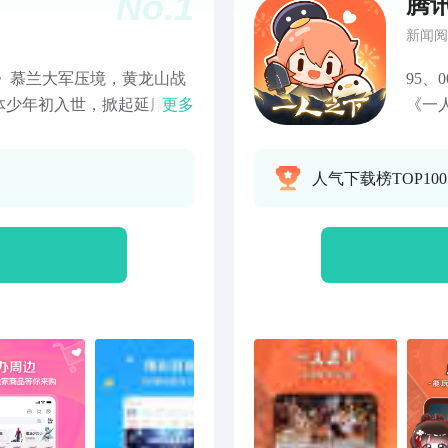
No.
1
腾
新闻阅
》慕兰大军压境，黄龙山战
95
体少年初入世，掀起延康浩
更多
《一
向天。《百日成王》100
道】
记忆管理局》消除BUG管
看白
人气下载榜TOP100
！《成也萧河》学霸游戏恋
帅哥
者拯救世界，才是惩罚真正
万部
播！轻松快乐又隐有酸涩，
答！
》甜蜜上映中！变身骑士拯
的星
继续！还有海量精彩番剧内
陷入
观看吧！！【电影】《消失
人相
谁才是幕后真凶！《寒战
妖如
97前夜上演四方权斗！《超
的人
水管工这回上天了！《河狸
自己
情包出处，一起尖叫吧！
有任
热播中，猪猪侠开飞车啦！
王（