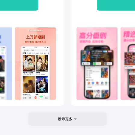
爱恨相逐《雀骨》纯爱夫妻
索与
播出，实力歌手组队竞演！
可以
传 百炼成钢《灿如繁星》
存占
创竞演，看文物代言人如何
画】
】《寒战1994》吴彦祖警
流量
你有
齐溪笑愈生命《致命潮汐》
器确
头》江湖混战 狠者为王【新
入本
绽放 温柔铿锵《喜剧之王单
cli
说唱巅峰对决2026》严浩
免费动
10季》跑男团开启整活之旅【热
调节
》法医探案，权臣宠爱《养
大全
《我必须占有你》宿敌之子
喵算
车神舍命随《三尺春》伪兄
领取
重楼》苏无名孤身被囚遇死
活【温馨提示】如遇到问
的-帮助与反馈，点击页面下
问题仍末解决，可在"我的-
展示更多
 进一步反馈或直接拨打客服电
反馈是对我们改善服务很大的帮助！