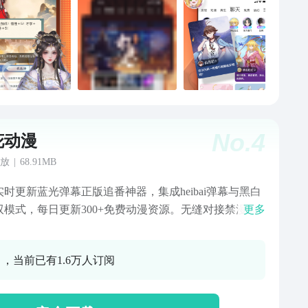
等”等三万多部热门漫画等你来撩，涵盖日韩，少女，热
悬疑，耽美，科幻，治愈，校园等各类题材满足你口
★二十播放量过亿国漫动画等你看★【狐妖小红娘】B站
播放量破亿的国产动画，全网播放量超32亿，口碑爆
篇章“竹叶篇”3月正式开播。【一人之下】首部登上日本
台黄金档的中国动画，全网播放量超20亿【从前有座灵
】中国首部登陆日本电台的国产动画，全网播放量破8亿
No.
4
花动漫
日有漫画更新 精彩剧情追不停★周一看航海王、王牌御
我为苍生等周二看妖怪名单、灵契、爱神巧克力等周三
放
|
68.91MB
前有座灵剑山、银之守墓人等周四看一人之下、斗破苍
实时更新蓝光弹幕正版追番神器，集成heibai弹幕与黑白
通灵妃等周五看我叫白小飞、应声入网、王牌御史等周
双模式，每日更新300+免费动漫资源。无缝对接禁漫天
更多
狐妖小红娘，一人之下，戒魔人等周日看中国惊奇先
橘漫、天堂漫画正版内容库，兼容第一弹app用户数据迁
通职者、帝王侧等从周一到周日，天天都有漫画更新，
独有弹幕番剧直播功能，适配次元喵AI推荐引擎，较常
剧情追不停★让社区动起来 全新【看看】上线★你想要
0 ，当前已有1.6万人订阅
动漫的软件加载提速200%。免费漫画专区收录漫画星
G内容的都在这，看完漫画一定要来这看看哦。超多搞
漫画社10万部作品，含囧次元年度精选独家耽美番剧、
新番、热血ACG短视频；众多COS美图、新作预告等
番剧。创新打驴动漫复古UI主题，支持漫画大全智能检
还有我们的大神作者仍然会在此与大家进行交流！你也