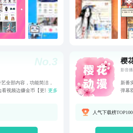
！寒门学子李宏毅意外与公
大陆
看状元面首与执政公主相爱
血，
续热播中！精神状态遥遥领先
味！
一波笑到停不下来！《心间
首部
千年灵柳哈妮克孜，奇案迭
棚。
小谢尔顿》全系列B站精彩上
电视
才的童年究竟是什么模样？
剑山
No.
3
樱
中！乡村兽医治愈生灵，沉浸
★每
士》全系列B站持续热播中！
史、
影音播
冒险！【纪录片】搜“暑假纪
看从
奇艺全部内容，功能简洁，
新番
片单～《闪闪的儿科医生4》
穹、
边看视频边赚金币【更轻】
更多
弹幕
地球·劫后重生》聚焦多次
六看
机都能轻松运行【更快】启
堂、
史诗：从神话到科学》来看
生、
更加流畅【内容全】畅享3万
移。
《天网》系列看各种刑事案
精彩
人气下载榜TOP10
部短剧免费看【更实惠】高
规看
全网独播！单挑荒野赢大
AC
格低，有广告【能提现】边
球、
0:05，经典歌曲全新改
笑、
账，还能免费兑会员【热播
日韩
天赐的声音 第七季》震撼
等。