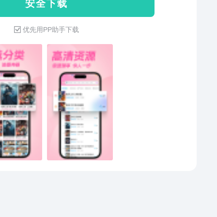
安 全 下 载
动漫岛加速协议，港澳台高清视频解码实现8K播放，内
跟大家分享你喜欢的视频或者美图哦。★全新【漫动
用减少60%。技术亮点：橘漫联合开发缓存系统节省78%
来袭★在漫画阅读中融入了声优演绎、音乐音效等，让
优先用PP助手下载
，动态同步次元喵社区高热heibai弹幕内容。动漫岛加速
更加丰富的阅读体验。快来看看吧。
保弹幕番剧直播60帧稳定输出，支持从漫画星球一键导
地资源。本应用集成禁漫天堂区域解锁模块，可观看
cli合作未删减内容。七月新番专题联合囧次元首发，所有
漫符合DRM版权规范。护眼模式支持heibai弹幕透明度
，提供23项个性化参数设置方案。全站无广告播放漫画
，内置漫画星球特效翻页与打驴动漫经典UI切换。次元
法精准推荐橘漫、香蕉漫画等跨平台内容，首月用户可
漫画星球VIP权益，畅看天堂漫画！