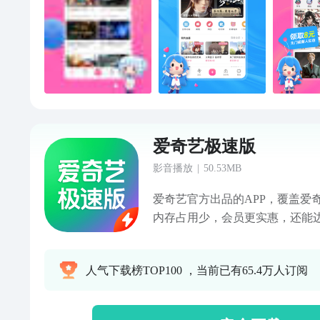
【电视剧】《昭阳公主》独播中
主孔雪儿一夜春风后却被抛弃？
相杀！《屌丝女士》系列B站持
的屌丝女士来袭，名场面一波接
错》朱正廷怀揣半心，意外邂逅
起，精怪横行！全网独播中！《
线！走进谢尔顿的童年时光，天
爱奇艺极速版
《万物生灵》系列B站持续热播
式感受温馨田园时光！《神秘博
影音播放
|
50.53MB
看博士携手克拉拉迎接全新时空
爱奇艺官方出品的APP，覆盖爱
录片推荐”获取100部小学生必看
内存占用少，会员更实惠，还能
全网独播，山城英豪守护童年！《
安装包小，内存占用少，任何手
灾难后生命的演化历程！《荷马
动速度快，使用简单，视频播放
奥德赛背后的历史故事《一线》
人气下载榜TOP100 ，当前已有65.4万人订阅
多部热门影视和综艺，还有上万
件侦破过程！《荒野独居》系列
性价比的基础会员，内容全，价
奖！【综艺】《国乐无双》每周六2
看视频边赚金币，现金提现秒到
编，唱将集结，共赴国乐佳约！《