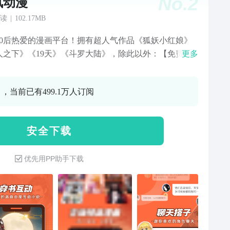
No.
2
讯动漫
读
|
102.17MB
、00后热爱的漫画平台！拥有超人气作品《狐妖小红娘》
人之下》《19天》《斗罗大陆》，除此以外：【免费频
更多
：漫画永久免费看/超人气漫画《尸兄（我叫白小飞）》
小飞屌丝拯救世界。《掉进兽世的我被迫开后宫》兽人
 ，当前已有499.1万人订阅
都想扛她回家/免费频道每日上新，365天日更无休。★三
全彩漫画 丰富题材看过瘾★【三体】“不要回答，不要回
”，四光年外的三体星球发来了警告。面对一场实力悬殊
安 全 下 载
际战争，地球人精心策划的“面壁者计划”被逐步破解，
即将毁灭的危机。【狐妖小红娘】世上有人有妖，妖与
优先用PP助手下载
恋。人会投胎转世，但投胎以后，不记得上辈子的爱。
果痴情的话，就去找狐妖“购买”一项服务，让投胎转世
，回忆起前世的爱。【一人之下】“如果有一天，你发现
和别人不一样”。为了解开爷爷和自身秘密的张楚岚和没
何记忆“不死少女”冯宝宝开启了“异人”之旅。还有“航海
海贼王），火影忍者、传武、通灵妃、琅寰书院、斗罗