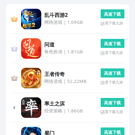
高 速 下 载
乱斗西游2
网络游戏
|
1.09GB
需下载九游
高 速 下 载
问道
角色扮演
|
1.81GB
需下载九游
高 速 下 载
王者传奇
网络游戏
|
52.22MB
需下载九游
高 速 下 载
率土之滨
4
经营策略
|
1.86GB
需下载九游
高 速 下 载
蜀门