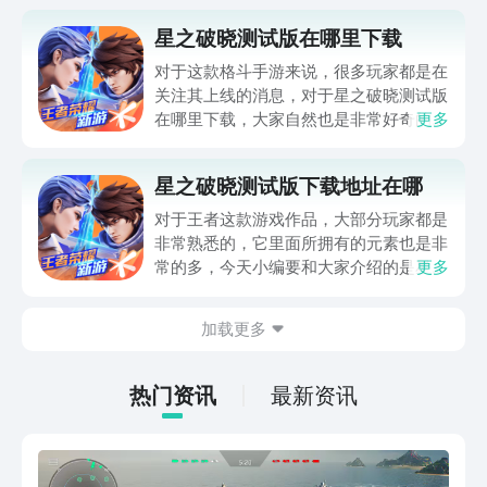
星之破晓测试版在哪里下载
对于这款格斗手游来说，很多玩家都是在
关注其上线的消息，对于星之破晓测试版
在哪里下载，大家自然也是非常好奇的，
更多
想要获取到第一手的消息，自然也是得通
过靠谱的渠道来帮助自己，下面小编就来
星之破晓测试版下载地址在哪
和大家做个详细的说明，小伙伴们要是对
此感兴趣的话，就接着往下看吧。
对于王者这款游戏作品，大部分玩家都是
非常熟悉的，它里面所拥有的元素也是非
常的多，今天小编要和大家介绍的是星之
更多
破晓测试版下载地址在哪，作为全新的格
斗玩法手游，除了秉承经典的人物形象以
加载更多
外，其技能以及玩法上都是有很大的不
同，让许多玩家都是想要了解去哪里能安
装，大家感兴趣就来接着往下看吧。
热门资讯
最新资讯