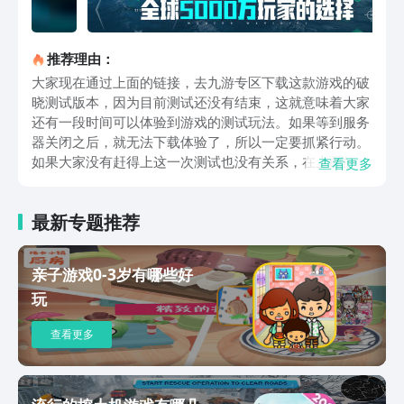
推荐理由：
大家现在通过上面的链接，去九游专区下载这款游戏的破
晓测试版本，因为目前测试还没有结束，这就意味着大家
还有一段时间可以体验到游戏的测试玩法。如果等到服务
器关闭之后，就无法下载体验了，所以一定要抓紧行动。
如果大家没有赶得上这一次测试也没有关系，在上面的链
查看更多
接预约之后，接下来再次测试，或者是上线的时候，就能
及时收到消息。在这次测试中开放了匹配和占领模式，无
最新专题推荐
论是在线还是离线都能够体验到。让大家感受真正的5V5
实时对战玩法。可以操控300余种拥有真实建模的现代载
具，搭配上大量尖端武器，在广阔的海面上进行对决。现
亲子游戏0-3岁有哪些好
代战舰虽然是主打军舰类型的对决，但是具体的载具上却
玩
又不局限于海面上。拥有大量空中单位，例如驱逐舰上可
以起飞舰载直升机进行对战，航空母舰上更是搭载了数量
查看更多
众多的飞行载具，所以大家完全可以脱离海面的范围，在
空中进行对战。游戏中出现的这些载具，在现实中都有着
对应的原型，并且根据游戏的可玩性进行了优化改造。无
论是场景还是建模，都采用了高精度渲染技术，画面非常