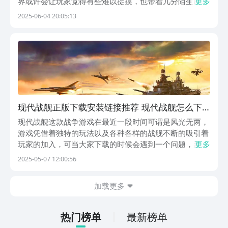
界或许会让玩家觉得有些难以捉摸，也带着几分陌生感。
更多
在游戏过程中，从挑选并合理搭配战舰，到精心配置武器
2025-06-04 20:05:13
装备，每一个环节都需要玩家认真考量。玩家需要持续投
入资源，对现有的舰艇进行升级改造，让它们的各项性
能...
现代战舰正版下载安装链接推荐 现代战舰怎么下
载
现代战舰这款战争游戏在最近一段时间可谓是风光无两，
游戏凭借着独特的玩法以及各种各样的战舰不断的吸引着
玩家的加入，可当大家下载的时候会遇到一个问题，那就
更多
是下载的游戏不是正版，下面就把现代战舰正版下载地址
2025-05-07 12:00:56
分享给大家，有需要的快来看看吧。《现代战舰》最新下
载预约地址：》》》》》#现代战舰#《《《《《现代战...
加载更多
热门榜单
最新榜单