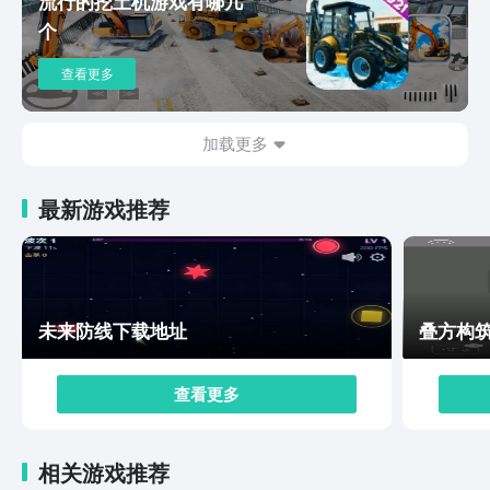
流行的挖土机游戏有哪几
逼真。游戏是通过横版操作，第三人称视角的模式，操作
个
起来非常简单，新手玩家也很容易上手。以上都就是今天
小编为大家带来的现代战舰破晓测试版下载地址介绍，因
查看更多
为本次测试进行的时间并不算太久，所以大家抓紧行动起
来吧，加入进去感受一下测试中的玩法，这样等到游戏正
式开服，就有了更多的经验。
加载更多
最新游戏推荐
未来防线下载地址
叠方构
查看更多
相关游戏推荐