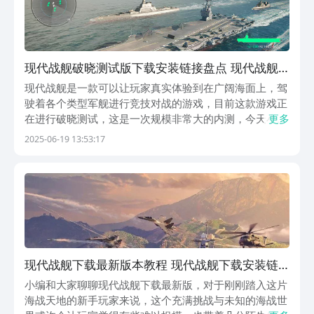
现代战舰破晓测试版下载安装链接盘点 现代战舰
破晓测试下载链接详解
现代战舰是一款可以让玩家真实体验到在广阔海面上，驾
驶着各个类型军舰进行竞技对战的游戏，目前这款游戏正
在进行破晓测试，这是一次规模非常大的内测，今天小编
更多
带来的就是现代战舰破晓测试版下载地址介绍。因为本次
2025-06-19 13:53:17
测试名额比较多，所以现在依然可以下载测试服加入。
【现代战舰】最新版预约/下载地址》》》》》#现代战
舰...
现代战舰下载最新版本教程 现代战舰下载安装链
接推荐
小编和大家聊聊现代战舰下载最新版，对于刚刚踏入这片
海战天地的新手玩家来说，这个充满挑战与未知的海战世