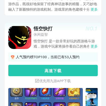
游作品，既很好地保留了经典神话故事的精髓，又巧妙地
融入了新颖独特的游戏机制。游戏里的角色建模十分精
更多
细，仿佛赋予了角色鲜活的生命力，战斗系统也各有千
秋，别具一格。不管大家是向往悟空大闹天宫时的那种豪
迈气概，还是期待和各类妖怪斗智斗勇的精彩情节，都能
NO.
1
悟空快打
在这些游戏里寻得自己喜爱的部分。
休闲益智
悟空快打 是一款非常好玩的西游格斗游
戏，游戏中玩家将操作着自己的角色悟空
更多
来进行挑战，你的任务就是去将所有的妖
怪全部铲除非常的简单，你的技能是非常
人气预约榜TOP100，当前已有53人预约
厉害的，不同的挑战有着不同的乐趣，快
来这里下载吧。
高 速 下 载
优先用九游APP下载