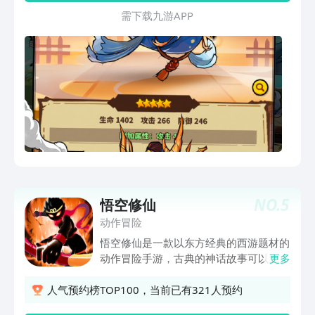
一方】上百种造型各异的妖怪，守护秘
需 下 载 九 游 A P P
境，等你来战，击杀妖怪，获得各类极品
套装，还能获得一次性掉落的珍贵藏品
【策略-技能神通法宝，超多搭配】每个
主角都有独特的技能系统，更有三系神通
让你体验完全不一样的发展路线，还可以
搭配不同的被动技能、特色法宝强化技能
效果【伙伴-特色强力帮手】几十个伙伴
都有拥有特色技能系统，技能会在战斗中
自动释放，战斗可以携带两个伙伴，根据
主角以及主角的神通路线，可以选择最适
合的伙伴进行搭配，更有特色的伙伴竞技
场，搭配伙伴阵容一较高下
NO.
5
悟空修仙
动作冒险
悟空修仙是一款以东方经典的西游题材的
动作冒险手游，古典的神话故事可以为你
更多
提供专属的挑战哟，丰富的挑战模式和玄
幻的探索玩法可以免费体验，带你感受最
人气预约榜TOP100，当前已有321人预约
最经典的挑战冒险，古典神话背景剧情会