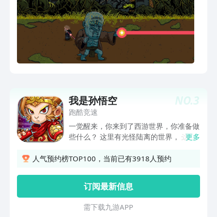
NO.
3
我是孙悟空
跑酷竞速
一觉醒来，你来到了西游世界，你准备做
些什么？ 这里有光怪陆离的世界， 这里
更多
有美人， 这里都是你的江山， 解放双
手，首款穿越类挂机游戏， 带你进入不
人气预约榜TOP100，当前已有3918人预约
一样的西游世界。 本世界将颠覆你印象
中的西游， 如有雷同，不胜荣幸。
订阅最新信息
需 下 载 九 游 A P P