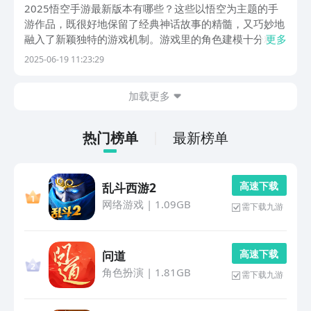
悟空游戏合辑
2025悟空手游最新版本有哪些？这些以悟空为主题的手
游作品，既很好地保留了经典神话故事的精髓，又巧妙地
融入了新颖独特的游戏机制。游戏里的角色建模十分精
更多
细，仿佛赋予了角色鲜活的生命力，战斗系统也各有千
2025-06-19 11:23:29
秋，别具一格。不管大家是向往悟空大闹天宫时的那种豪
迈气概，还是期待和各类妖怪斗智斗勇的精彩情节，都能
加载更多
在...
热门榜单
最新榜单
高 速 下 载
乱斗西游2
网络游戏
|
1.09GB
需下载九游
高 速 下 载
问道
角色扮演
|
1.81GB
需下载九游