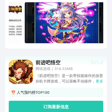
NO.
4
前进吧悟空
网络游戏
|
316.53MB
《前进吧悟空》是一款带技能操作的放置
挂机卡牌游戏，可以策略手动操作，也能
更多
轻松自动推图。【组队-三人组队，击杀
妖王】跨服三人组队，挑战技能各异的强
人气预约榜TOP100
力boss，根据boss的技能，可以选择不
同职业的队友组队击杀，斩获稀有的极品
订阅最新信息
宝戒，被动技能书【秘境-各路妖王盘踞