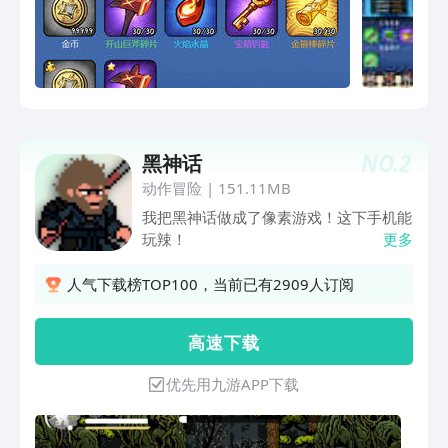
NO.
2
黑神话
动作冒险
|
151.11MB
我把黑神话做成了像素游戏！这下手机能
玩辣！
更多
人气下载榜TOP100，当前已有2909人订阅
高 速 下 载
优先用九游APP下载