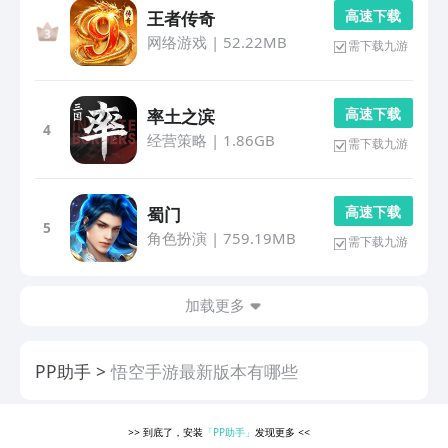
高 速 下 载
王者传奇
网络游戏
|
52.22MB
需下载九游
高 速 下 载
率土之滨
4
经营策略
|
1.86GB
需下载九游
高 速 下 载
蜀门
5
角色扮演
|
759.19MB
需下载九游
加载更多
PP助手
悟空手游最新版本有哪些
>>
到底了，安装
「PP助手」
发现更多
<<