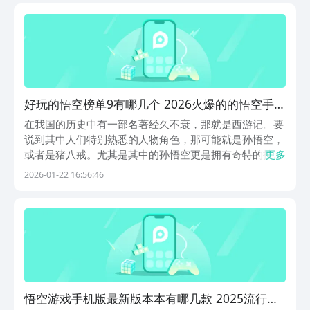
好的游戏盒子，隶属于阿里巴巴明星互娱旗下，一元成...
好玩的悟空榜单9有哪几个 2026火爆的的悟空手游
分享before_1
在我国的历史中有一部名著经久不衰，那就是西游记。要
说到其中人们特别熟悉的人物角色，那可能就是孙悟空，
或者是猪八戒。尤其是其中的孙悟空更是拥有奇特的技
更多
能。悟空手游就以此人物角色进行讲述，将会以独特的视
2026-01-22 16:56:46
角加入到不同的游戏世界中。小编可以为大家推荐九游平
台，也是阿里巴巴灵犀互娱旗下的大平台有保障，还有大
量...
悟空游戏手机版最新版本本有哪几款 2025流行的