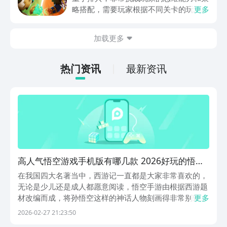
略搭配，需要玩家根据不同关卡的玩法设
更多
计，提前的进行策划和部署，还能够迎战
出现的敌方兵力，士兵分为多种类型，每
加载更多
一种士兵都有自己独特的技能，及运用的
方法，可能玩家对这款游戏也颇感兴趣，
急切的想要连接，现在，就和小编一起来
热门资讯
最新资讯
阅览一下吧！
高人气悟空游戏手机版有哪几款 2026好玩的悟空
手游排名
在我国四大名著当中，西游记一直都是大家非常喜欢的，
无论是少儿还是成人都愿意阅读，悟空手游由根据西游题
材改编而成，将孙悟空这样的神话人物刻画得非常别致，
更多
是也有不同的特色技能，下方小编总结几款，如果你也很
2026-02-27 21:23:50
感兴趣的话，可到九游app中下载，这是手游福利最多最