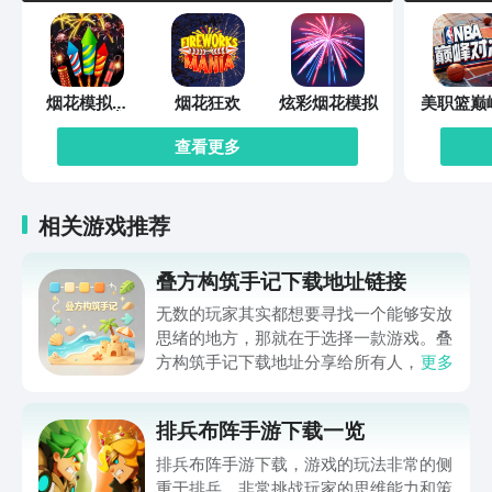
烟花模拟器
烟花狂欢
炫彩烟花模拟
美职篮巅
2022游戏
决
查看更多
相关游戏推荐
叠方构筑手记下载地址链接
无数的玩家其实都想要寻找一个能够安放
思绪的地方，那就在于选择一款游戏。叠
方构筑手记下载地址分享给所有人，这一
更多
款游戏玩起来还是比较简单的，主要是以
休闲体验为主，可以满足大家的体验心
排兵布阵手游下载一览
情。如果大家想要下载这款游戏，其实方
法很简单，通过以下的链接即可先来看一
排兵布阵手游下载，游戏的玩法非常的侧
下游戏的主要乐趣吧。
重于排兵，非常挑战玩家的思维能力和策