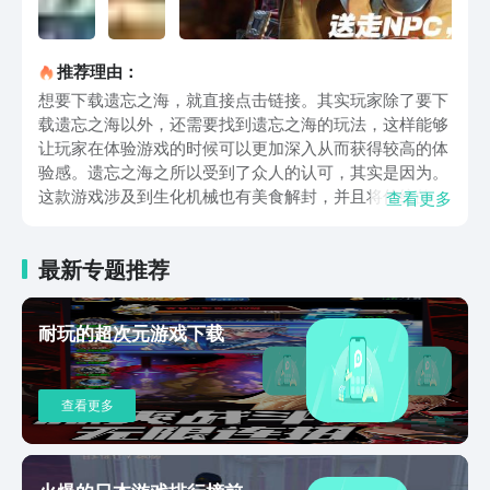
推荐理由：
想要下载遗忘之海，就直接点击链接。其实玩家除了要下
载遗忘之海以外，还需要找到遗忘之海的玩法，这样能够
让玩家在体验游戏的时候可以更加深入从而获得较高的体
验感。遗忘之海之所以受到了众人的认可，其实是因为。
这款游戏涉及到生化机械也有美食解封，并且将传统的木
查看更多
偶角色直接设定为主角另外游戏的世界观融入了克苏鲁元
素，整个战斗场景十分的宏大，给玩家展现出独特的海洋
最新专题推荐
景观。其实在海洋中还会涉及到一些海怪，这些海怪是特
别凶残的，玩家在探索海洋的时候，也会碰到这些海怪，
这时候就会面临一场恶战。另外玩家也会尝试去探索岛
耐玩的超次元游戏下载
屿，在岛屿上也会经历一些冒险元素，这些元素让玩家的
实力开始大幅度的上升。当然在岛屿中会涉及到神庙遗
迹，还有解谜元素。其实玩家在实现冒险旅程的，同时也
查看更多
能够获得休闲玩法，比如来到了某个小镇，在这个小镇上
玩家可以钓鱼也能够去烹饪打麻将等等，毕竟冒险之余能
够让自己特别放松，通过美食来补充体力，也可以结交一
些npc，让这些npc发挥自己的本质特色。当玩家在不断