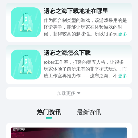
遗忘之海下载地址在哪里
作为回合制类型的游戏，该游戏采用的是
怪诞美学，能够让玩家在体验游戏的时
候，获得较高的趣味性。所以很多玩家现
更多
在对遗忘之海比较感兴趣，纷纷想要了解
遗忘之海下载地址在哪里。其实遗忘之海
遗忘之海怎么下载
这款游戏利用木偶角色，代替了传统的布
偶设定，整个游戏的动作特别的夸张。
Joker工作室，打造的第五人格，让很多
玩家体验了前所未有的非平衡式玩法，而
该工作室再推力作——遗忘之海。不少玩
更多
家好奇遗忘之海怎么下载？这款有趣的海
洋冒险rpg游戏，下载方式非常简单，虽
加载更多
然其为正式上线，但已经开通了预约通
道。小伙伴们可以直接点击，小编在下方
分享的链接地址，在豌豆荚APP上，就可
热门资讯
最新资讯
以快速预约起来了，更加方便快捷哦！