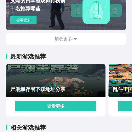
火爆的日本游戏排行榜前
探索的时候会碰到另外一位主角，那个主角是一位美少
十名推荐哪些
女。而玩家在体验游戏的时候，需要根据自己的操作风格
来不断的调整战术。当然在战斗的时候，玩家的船只可能
查看更多
被破坏，这时候还需要修复船只。遗忘之海在哪下。其实
文中已经告知了众多玩家答案。建议玩家除了要知道下载
地址以外，最好也能够了解整个游戏的特色，以及具体的
加载更多
玩法，这样的话能够让玩家在体验游戏的时候，获得较高
的乐趣。
最新游戏推荐
尸潮幸存者下载地址分享
乱斗王
查看更多
相关游戏推荐