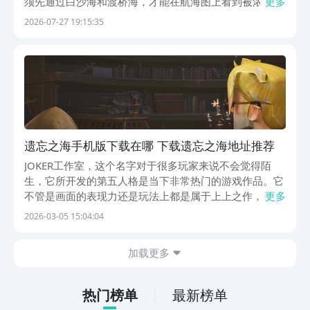
须先通过白沙海和渡桥海，才能在航海图上看到被浓雾遮
更多
挡的第三海域轮廓。玩家可以到九游下载游戏，它是手游
2026-07-27 19:15:35
福利最好的APP。九游是阿里巴巴灵犀互娱旗下的产品，
下载后玩家只需要花费1块钱就可以成为白银会员，在...
遗忘之海手机版下载在哪 下载遗忘之海地址推荐
JOKER工作室，这个名字对于很多玩家来说不会觉得陌
生，它所开发的第五人格是当下非常热门的游戏作品。它
不管是画面的表现力还是玩法上都是属于上上之作，很多
更多
玩家都很喜爱。那么，遗忘之海手机版下载在哪？对于这
2026-03-05 15:04:04
款该工作室的新作不少玩家都很有兴趣。所以想知道在哪
可以下载这游戏。【遗忘之海】最新版预约/下载》》...
加载更多
热门榜单
最新榜单