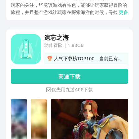
玩家的关注，毕竟该游戏有特色，能够让玩家获得冒险的
旅程，并且整个游戏让玩家在探索海洋的时候，寻找遗忘
更多
之海的真相。不过玩家在体验之前也需要找到具体的下载
地址，下面就针对这方面的内容做相关的介绍。
遗忘之海
动作冒险
|
1.88GB
人气下载榜TOP100，当前已有
2442人订阅
高 速 下 载
优先用九游APP下载