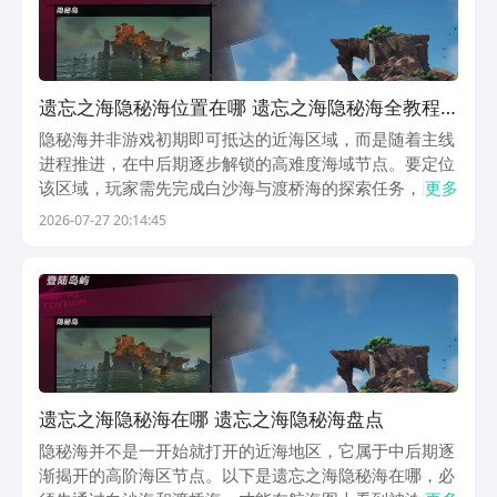
遗忘之海隐秘海位置在哪 遗忘之海隐秘海全教程
与坐标详解
隐秘海并非游戏初期即可抵达的近海区域，而是随着主线
进程推进，在中后期逐步解锁的高难度海域节点。要定位
该区域，玩家需先完成白沙海与渡桥海的探索任务，随后
更多
航海图上才会显现被浓雾覆盖的第三片海域轮廓。进入隐
2026-07-27 20:14:45
秘海需满足三项基础条件：其一，主线剧情须推进至过渡
桥海章节；其二，在奥托皮亚完成指定船坞升级任务；其
遗忘之海隐秘海在哪 遗忘之海隐秘海盘点
隐秘海并不是一开始就打开的近海地区，它属于中后期逐
渐揭开的高阶海区节点。以下是遗忘之海隐秘海在哪，必