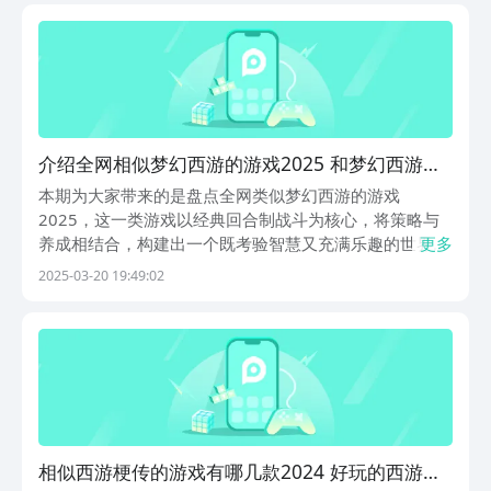
来进行参考。1、《西游：笔绘西行》西游：笔绘西行
呈...
介绍全网相似梦幻西游的游戏2025 和梦幻西游一
样的游戏有哪几款
本期为大家带来的是盘点全网类似梦幻西游的游戏
2025，这一类游戏以经典回合制战斗为核心，将策略与
养成相结合，构建出一个既考验智慧又充满乐趣的世界。
更多
战斗节奏紧凑，技能释放讲究搭配，宠物培养决定战局走
2025-03-20 19:49:02
向，每一步操作都关乎胜负。广阔的世界观赋予角色更深
层的成长空间，剧情推动不仅仅是任务的指引，更是沉浸
式体...
相似西游梗传的游戏有哪几款2024 好玩的西游主