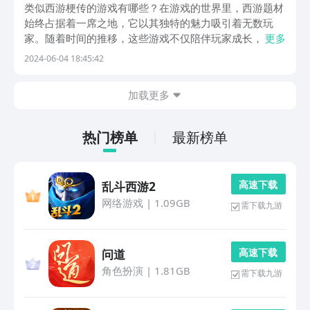
题游戏合辑
类似西游梗传的游戏有哪些？在游戏的世界里，西游题材
始终占据着一席之地，它以其独特的魅力吸引着无数玩
家。随着时间的推移，这些游戏不仅陪伴玩家成长，更在
更多
不断创新中焕发新的活力。如今，许多经典之作已经登陆
2024-06-04 18:45:42
手机平台，只需轻轻一点，便能下载这些充满西游风情的
游戏，开启一段奇妙的冒险旅程。1、《自在西游》玩家
加载更多
将...
热门榜单
最新榜单
高 速 下 载
乱斗西游2
网络游戏
|
1.09GB
需下载九游
高 速 下 载
问道
角色扮演
|
1.81GB
需下载九游