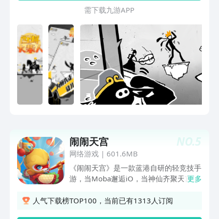
需 下 载 九 游 A P P
NO.
5
闹闹天宫
网络游戏
|
601.6MB
《闹闹天宫》是一款蓝港自研的轻竞技手
游，当Moba邂逅iO，当神仙齐聚天宫，
更多
一场极具趣味的4V4欢乐抢桃战即将开
始！ 四年守候，无限热爱，国风不息，
人气下载榜TOP100，当前已有1313人订阅
经典永在！保留原有艺术风格，秉承公平