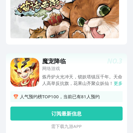
下，一个接一个的谜团和笑料依次展开！
【游戏特色】 【国风喵星人卡牌】 ·养成
超强国风卡通妖怪 ·想吸的喵星人，这里
都有 ·激萌的乱七八糟星人，这里也都有
ↀѡↀ 【架空西游世界】 ·在原著里，主
角们的真性情，只能看得到一些端倪|ԅ
‵▽′ )✧， ·而在喵话西游，我们将以架空
的方式，让角色尽情挥洒"本色"！ 【简约
回合制战斗】 ·游戏体验更加紧凑、爽快 ·
NO.
3
魔宠降临
上手容易，战斗体验轻松顺滑 ( -▽-)ψ ·暗
网络游戏
藏玄机，高玩亦可尽情发掘游戏乐趣
(¯﹃¯ )✧ 【独特松鼠怔玩法】 ·除了卡片
炼丹炉火光冲天，锁妖塔镇压千年。天命
集换、道具图鉴之外，玩家会在西域收集
人高举反抗旗，花果山齐聚众妖仙！当金
更多
到各种经书、古卷 ·除了带字不带字的经
箍棒捅破天庭——这次妖怪不逃命，专揍
书，也有思路清奇、不可描述的绘本ᕕ( ᐛ
神仙！
人气预约榜TOP100，当前已有81人预约
)ᕗ 【全套离线玩法】 ·建立取经车队，念
起自己的“生意经”( $ܫ$) ·倒卖辣条香
订阅最新信息
灰“唐僧肉”、收购经书，提供超度、诵
经、跳大神等*** 三岛十洲，人神佛仙
需 下 载 九 游 A P P
妖，三清四御，五老六司，七元八极，九