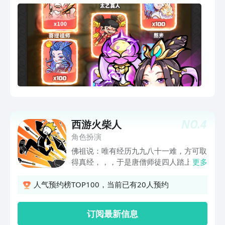
曜十都，千真万圣 十大唐将，凌烟阁二
十四臣，无数喵神卡牌 群喵乱舞，等你
来吸！
NO.
4
西游火柴人
角色扮演
佛祖说：唯有经历九九八十一难，方可取
得真经，，，于是唐僧师徒四人踏上了西
更多
天取经之路......悟空与牛魔又㕛叒叕打起
来了！！！大师兄，师傅被妖怪抓走啦！
人气预约榜TOP100，当前已有20人预约
八戒，你休要祸害良家女子！......开动脑
筋，快想一想，如何用手指画线，帮助唐
订阅最新信息
僧师徒四人度过难关！