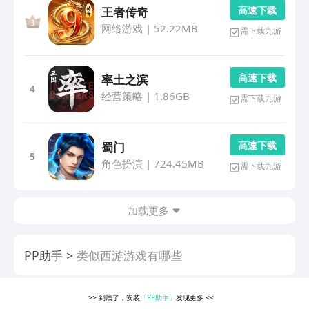
高 速 下 载
王者传奇
网络游戏
|
52.22MB
需下载九游
高 速 下 载
率土之滨
4
经营策略
|
1.86GB
需下载九游
高 速 下 载
蜀门
5
角色扮演
|
724.45MB
需下载九游
加载更多
PP助手
类似西游游戏有哪些
>>
到底了，安装
「PP助手」
发现更多
<<