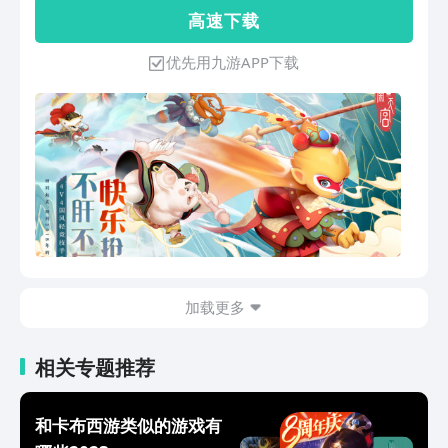
竞技理念，在轻度耗时的对局中，既可通
高 速 下 载
过策略与配合步步为营，更可以在最后时
刻一鼓作气，绝地翻盘！ 【只肝不氪，
优先用九游APP下载
公平竞技】 更公平、更纯粹、更用心！
能肝就不氪！局外养成不再“上头”，沉浸
式享受纯净的MOBA竞技体验！
加载更多
相关专题推荐
和卡布西游类似的游戏有