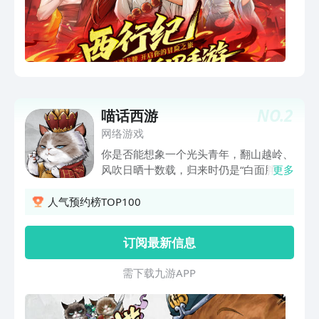
NO.
2
喵话西游
网络游戏
你是否能想象一个光头青年，翻山越岭、
风吹日晒十数载，归来时仍是“白面胖”的
更多
模样？ 唐长老摘下面膜，轻飘飘地告诉
你： So Easy~ 贞观十八年，唐僧独步荆
人气预约榜TOP100
棘岭，与拂云叟谈诗论道，从此大唐不再
收到取经人的音讯。唐王老李盼得眼都蓝
订阅最新信息
了，圣僧几时能得回朝呢？ 随着老李日
渐消瘦，大唐的官员和僧道开始自发地组
需 下 载 九 游 A P P
织出访西域、寻找大乘佛经。 玩家将扮
演民间僧道，也将踏上西方“极乐之地”、
寻找经书。在官员、僧团影影绰绰的影响