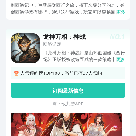
到西游记中，重新感受西行之旅，接下来要分享的是，类
似西游游戏有哪些，通过这些游戏，玩家可以穿越回曾经
更多
的那个年代，和这些经典的角色，重新开启一场冒险，下
面会把这些游戏的玩法，详细介绍出来，感兴趣的都可以
来进行参考。
NO.
1
龙神万相：神战
网络游戏
《龙神万相：神战》是由热血国漫《西行
纪》正版授权改编而成的一款策略卡牌手
更多
游，游戏中不仅原汁原味还原了1-4季的
动漫剧情，甚至增加了即将播出的第五季
人气预约榜TOP100，当前已有37人预约
的内容，你将成为西行小队中的一员，重
启西行之路，游戏中设计了丰富的PVP和
订阅最新信息
PVE玩法，如：跨越阴阳、巅峰竞技、龙
神八部、修罗来袭、王者之战等，每个玩
需 下 载 九 游 A P P
法别具趣味性和竞技感，满足玩家对西行
路上的挑战和探索。一起重燃热血西行
魂，这一次，不为苍生，只为自己！