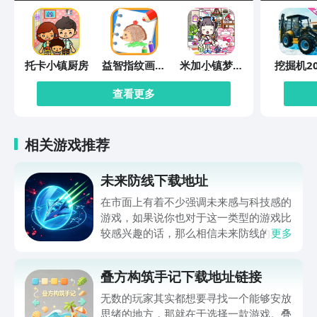
托卡小镇厨房
益智指纹画画
米加小镇梦幻
挖掘机20
板
世界
查看更多
相关游戏推荐
未来防线下载地址
在市面上有着不少强调未来感与科技感的
游戏，如果说你也对于这一类型的游戏比
较感兴趣的话，那么相信未来防线的名字
更多
你一定是听说过的，小编今天的内容中为
你准备的就是未来防线下载预约的。的相
叠方构筑手记下载地址链接
关链接，在最近这款游戏的热度非常之
高，无论是先进前卫的背景设定，还是紧
无数的玩家其实都想要寻找一个能够安放
张有趣的战斗玩法，都吸引着不少同学的
思绪的地方，那就在于选择一款游戏。叠