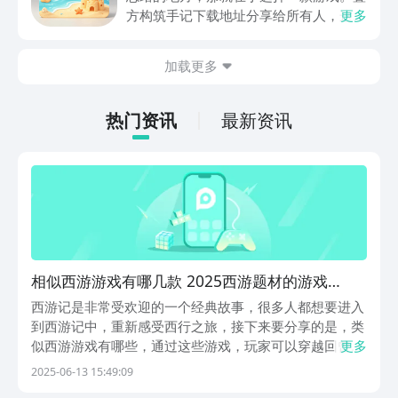
关注，你是否也想要提前进行预约，方便
方构筑手记下载地址分享给所有人，这一
更多
在开服之后立即下载呢？那么千万别错过
款游戏玩起来还是比较简单的，主要是以
今天文章中的这些内容。
休闲体验为主，可以满足大家的体验心
加载更多
情。如果大家想要下载这款游戏，其实方
法很简单，通过以下的链接即可先来看一
下游戏的主要乐趣吧。
热门资讯
最新资讯
相似西游游戏有哪几款 2025西游题材的游戏
top10
西游记是非常受欢迎的一个经典故事，很多人都想要进入
到西游记中，重新感受西行之旅，接下来要分享的是，类
似西游游戏有哪些，通过这些游戏，玩家可以穿越回曾经
更多
的那个年代，和这些经典的角色，重新开启一场冒险，下
2025-06-13 15:49:09
面会把这些游戏的玩法，详细介绍出来，感兴趣的都可以