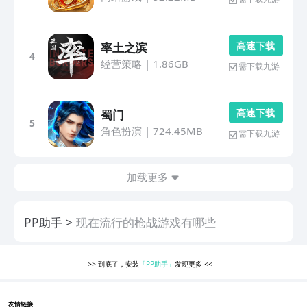
高 速 下 载
率土之滨
4
经营策略
|
1.86GB
需下载九游
高 速 下 载
蜀门
5
角色扮演
|
724.45MB
需下载九游
加载更多
PP助手
现在流行的枪战游戏有哪些
>>
到底了，安装
「PP助手」
发现更多
<<
友情链接