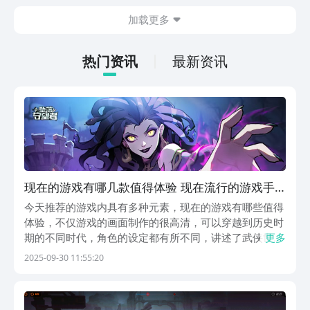
今天文章中的这些内容。
休闲体验为主，可以满足大家的体验心
加载更多
情。如果大家想要下载这款游戏，其实方
法很简单，通过以下的链接即可先来看一
下游戏的主要乐趣吧。
热门资讯
最新资讯
现在的游戏有哪几款值得体验 现在流行的游戏手
机版合辑2025
今天推荐的游戏内具有多种元素，现在的游戏有哪些值得
体验，不仅游戏的画面制作的很高清，可以穿越到历史时
期的不同时代，角色的设定都有所不同，讲述了武侠世界
更多
的很多争斗，还有一些非常治愈梦幻的游戏世界，能够逐
2025-09-30 11:55:20
渐体验更多全新的任务，如果感兴趣就和小编一起来看看
吧。1、《盛世天下》《盛世天下》加入了唐朝时期的
很...