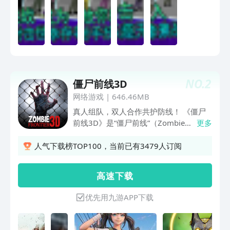
NO.
2
僵尸前线3D
网络游戏
|
646.46MB
真人组队，双人合作共护防线！ 《僵尸
前线3D》是“僵尸前线”（Zombie
更多
frontier）系列官方正版续作，一别五
年，此次新产品，我们对游戏画质和表现
人气下载榜TOP100，当前已有3479人订阅
做了大幅提升。精细的僵尸模型，多样的
气候变化，多彩的武器贴花，丰富的玩法
高 速 下 载
内容，最重要的是加入账号系统，再也不
用为数据保存而担忧。我们诚挚地邀请各
优先用九游APP下载
位新老玩家来体验。