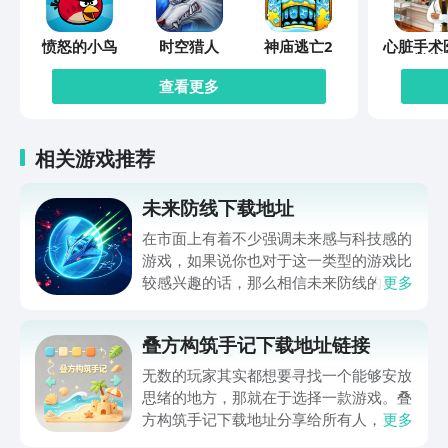
愤怒的小鸟
时空猎人
神庙逃亡2
心脏手术
模拟
查看更多
相关游戏推荐
未来防线下载地址
在市面上有着不少强调未来感与科技感的
游戏，如果说你也对于这一类型的游戏比
较感兴趣的话，那么相信未来防线的名字
更多
你一定是听说过的，小编今天的内容中为
你准备的就是未来防线下载预约的。的相
叠方构筑手记下载地址链接
关链接，在最近这款游戏的热度非常之
高，无论是先进前卫的背景设定，还是紧
无数的玩家其实都想要寻找一个能够安放
张有趣的战斗玩法，都吸引着不少同学的
思绪的地方，那就在于选择一款游戏。叠
关注，你是否也想要提前进行预约，方便
方构筑手记下载地址分享给所有人，这一
更多
在开服之后立即下载呢？那么千万别错过
款游戏玩起来还是比较简单的，主要是以