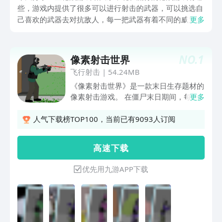
些，游戏内提供了很多可以进行射击的武器，可以挑选自
己喜欢的武器去对抗敌人，每一把武器有着不同的威力和
更多
配件，玩家也可以自由的进行组装，在过程中会有很多刺
激的惊险场面，接下来可以看一看下文的内容。
NO.
1
像素射击世界
飞行射击
|
54.24MB
《像素射击世界》是一款末日生存题材的
像素射击游戏。 在僵尸末日期间，每一
更多
个街道在夜间并不安全，为了生存，人们
往往需要躲避僵尸。 此时的你，作为救
人气下载榜TOP100，当前已有9093人订阅
世主将被派去清理每一座有僵尸的建筑
物。 通过触摸屏幕进行瞄准，来用你的
高 速 下 载
武器攻击僵尸，一定要尽量坚持下去，等
待黎明的到来！
优先用九游APP下载