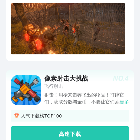
别真假，并且能够同时运行超多数量的僵
尸，而且低配手机也能流畅玩。
NO.
4
像素射击大挑战
飞行射击
射击！用枪来击碎飞出的物品！打碎它
们，获取分数与金币，不要让它们落到地
更多
上！连击后可以进入狂暴状态，伤害提高
并获得双倍的金币收益！通过升级可以提
人气下载榜TOP100
升属性，帮助在游戏中获取更高分数！飞
碟模式：可以愉快的把玩每把枪独特的手
高 速 下 载
感！- 超简单的控制方式：只需要一个手