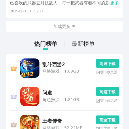
己喜欢的武器去对抗敌人，每一把武器有着不同的威力和
更多
配件，玩家也可以自由的进行组装，在过程中会有很多刺
2025-06-13 15:52:27
激的惊险场面，接下来可以看一看下文的内容。1、《胜
利女神：新的希望》《胜利女神：新的希望》人类的世
加载更多
界...
热门榜单
最新榜单
高 速 下 载
乱斗西游2
网络游戏
|
1.09GB
需下载九游
高 速 下 载
问道
角色扮演
|
1.81GB
需下载九游
高 速 下 载
王者传奇
网络游戏
|
52.22MB
需下载九游