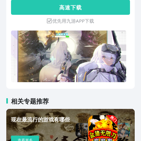
角色表演，还有射击卡牌、角色养成、放
高 速 下 载
置挂机等丰富的玩法
优先用九游APP下载
相关专题推荐
现在最流行的游戏有哪些
查看更多