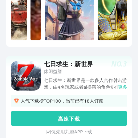
NO.
3
七日求生：新世界
休闲益智
七日求生：新世界是一款多人合作射击游
戏，由4名玩家或者ai扮演的角色协作，
更多
一同对抗源源不断的普僵尸和变异僵尸，
单打独斗在这款游戏内十分困难，任何玩
人气下载榜TOP100，当前已有18人订阅
家都有可能被变异僵尸瞬间击倒，需要队
友救助才能继续生存。场景我们采用堪比
高 速 下 载
端游画质的PBR素材，在保证画质的前提
下，还能有令人吃惊的流畅度，游戏内的
优先用九游APP下载
角色不仅精美，ai智能程度也令人难以分