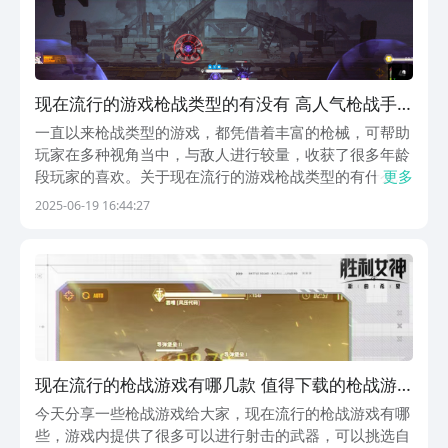
现在流行的游戏枪战类型的有没有 高人气枪战手
游安卓下载推荐2025
一直以来枪战类型的游戏，都凭借着丰富的枪械，可帮助
玩家在多种视角当中，与敌人进行较量，收获了很多年龄
段玩家的喜欢。关于现在流行的游戏枪战类型的有什么？
更多
接下来盘点几款，既可帮助玩家成为漂亮的女生角色，与
2025-06-19 16:44:27
敌人展开激烈的枪战，同时还有一些能化身为各种枪战精
英，甚至是英雄角色与对手进行较量。1、《胜利女
神：...
现在流行的枪战游戏有哪几款 值得下载的枪战游
戏手机版分享2025
今天分享一些枪战游戏给大家，现在流行的枪战游戏有哪
些，游戏内提供了很多可以进行射击的武器，可以挑选自