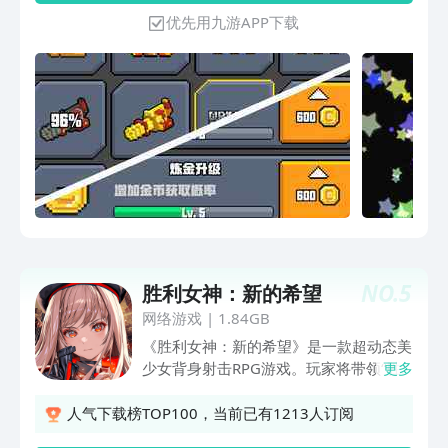
指控制射击方向- 多种枪械：超过40把著
优先用九游APP下载
名的枪支可以收集和使用- 多种物品：超
过40种物品可以击碎与收集- 分享高分给
朋友，看看谁更厉害- 多种游戏模式游
玩，看看哪个最擅长！- 去排行榜上挑战
其他玩家
NO.
5
胜利女神：新的希望
网络游戏
|
1.84GB
《胜利女神：新的希望》是一款超动态美
少女背身射击RPG游戏。玩家将带领“胜
更多
利女神”们，在末世中对抗外来的侵略势
力，夺回人类原本的地上世界。 游戏有
人气下载榜TOP100，当前已有1213人订阅
着顶尖的动态立绘技术， 栩栩如生的2D