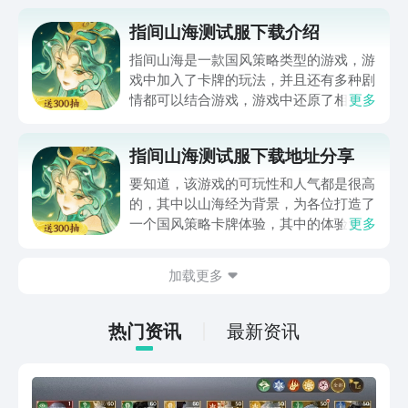
指间山海测试服下载介绍
指间山海是一款国风策略类型的游戏，游
戏中加入了卡牌的玩法，并且还有多种剧
情都可以结合游戏，游戏中还原了相关的
更多
地理风物设定，这款游戏也是非常新奇
的，那么指间山海测试服下载介绍，在游
指间山海测试服下载地址分享
戏中也拥有许多的人物。国风立绘还有一
些探索的机制都可以来体验整体的画面，
要知道，该游戏的可玩性和人气都是很高
都非常的惊喜，在游戏中也拥有许多的福
的，其中以山海经为背景，为各位打造了
利可以来获得，体验精彩的养成玩法。
一个国风策略卡牌体验，其中的体验元素
更多
丰富，让玩家可去根据自身的喜好来进行
选择，本期小编主要是来与各位介绍指间
加载更多
山海测试服下载，若是想要去快速的进入
其中体验，其实下文所带来的描述就能提
供帮助，感兴趣就来看看吧。
热门资讯
最新资讯