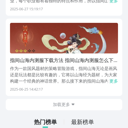
业，每个职业都有着独特的特点和作用，所以指间山海幻
更多
灵培养攻略大家要先从不同的职业定位来查看，因为后期
2025-06-27 15:19:17
这些角色它们的培养方向是完全按照职业的特性来升星
的，所以本期介绍就可以让大家熟悉这样的培养方式哦。
游戏...
指间山海内测服下载方法 指间山海内测服怎么下
载预约​
作为一款国风题材的策略冒险游戏，指间山海无论是画风
还是玩法都是比较有趣的，它将以山海经为题材，为大家
构建一个经典的神话世界。那么接下来的指间山海内测服
更多
下载方法就是小编给大家整理的内容，如果你也对这款游
2025-06-25 14:42:17
戏感兴趣，那么就赶快来参考本篇攻略吧，可以帮助大家
更好的参与游戏挑战哦。【指间山海】最新版预约/下载...
加载更多
热门榜单
最新榜单