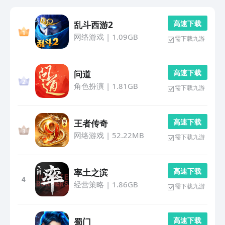
高 速 下 载
乱斗西游2
网络游戏
|
1.09GB
需下载九游
高 速 下 载
问道
角色扮演
|
1.81GB
需下载九游
高 速 下 载
王者传奇
网络游戏
|
52.22MB
需下载九游
高 速 下 载
率土之滨
4
经营策略
|
1.86GB
需下载九游
高 速 下 载
蜀门