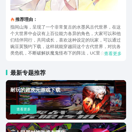
推荐理由：
指间山海，呈现了一个非常复古的水墨风古代世界，在这
个大世界中会议有上百位能力各异的角色，大家可以和他
们结伴同行，共同成长，喜欢这种设定的玩家，可以通过
豌豆荚预约下载，这样就能穿越回这个古代世界，对抗各
类危机，不断破解妖魔鬼怪布下的阵法，UC里会有大量
查看更多
的原创剧情，玩家可以跟随剧情不断探索这个大世界。在
游戏里，也会呈现一个庞大的山海大世界，玩家可以带领
最新专题推荐
角色，探寻整个场景，能在这个过程中发掘很多不为人知
的故事，另外也会遇到很多奇人异事，游戏里会有大量的
幻灵，每一个幻灵都有不同的能力，可以通过和这些幻灵
耐玩的超次元游戏下载
联合战斗，借助他们的相生相克设定，让战场局势发生变
化。除了浓厚的山海经设定和手绘国风世界之外，在这个
游戏里还有独特的生命之树系统，这个系统可以持续不断
查看更多
地积累资源，即便玩家离线也能获得大量的资源去养成角
色，不喜欢战斗的玩家，还可以体验游戏里的闲暇玩法，
每个玩家都会感觉自己真的穿越到了山海经世界。指间山
海手游下载渠道已经在上面分享出来了，如果喜欢这种孤