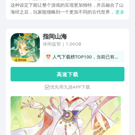
这种设定下能让整个游戏的呈现更加独特，并且融合了山
海经之后，玩家能领略到一个更加不同的古代世界，这一
更多
切要带来的是指间山海手游下载，这就是一个使用山海经
作为背景的游戏，里面会有大量的国风志怪奇幻设定，每
个玩家都可以在游戏里，领略独特的山海经，结识到形色
指间山海
各异的人物。
休闲益智
|
1.06GB
人气下载榜TOP100，当前已有
1612人订阅
高 速 下 载
优先用九游APP下载