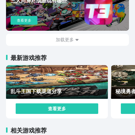
三人同屏对战游戏有哪些
峰山海经的设定，那么就可以来尝试一下游戏，通过游戏
能幻化成仙灵角色不断冒险，加上各种幻灵角色的加持，
可以让玩家在游戏过程中有更强的战斗能力，喜欢古风设
查看更多
定的玩家千万不要错过这个游戏。
加载更多
最新游戏推荐
乱斗王国下载渠道分享
秘境勇
查看更多
相关游戏推荐