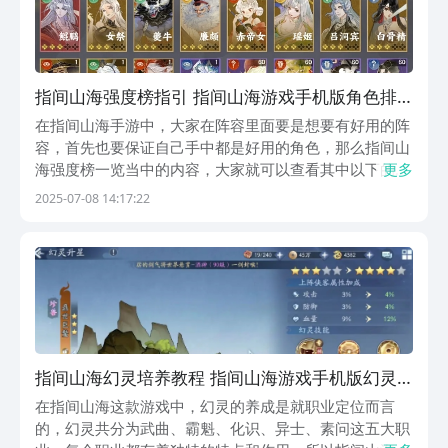
指间山海强度榜指引 指间山海游戏手机版角色排
行推荐
在指间山海手游中，大家在阵容里面要是想要有好用的阵
容，首先也要保证自己手中都是好用的角色，那么指间山
海强度榜一览当中的内容，大家就可以查看其中以下的介
更多
绍，如果本期小编带来的介绍当中大家可以找到自己想要
2025-07-08 14:17:22
用的角色，后期关于相关角色的阵容也是可以通过以下效
果来使用的哦。龙女无论是PVE副本闯关，还是PVP...
指间山海幻灵培养教程 指间山海游戏手机版幻灵
怎么培养
在指间山海这款游戏中，幻灵的养成是就职业定位而言
的，幻灵共分为武曲、霸魁、化识、异士、素问这五大职