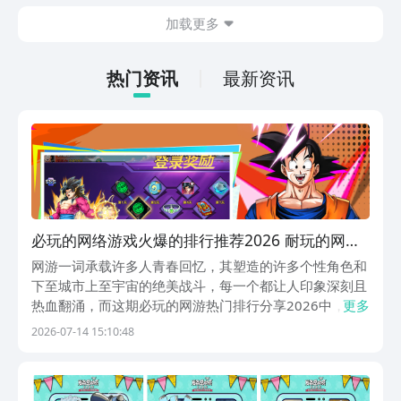
为主。并不需要高强度的动手操作，利用
加载更多
空余的时间就可以慢慢的养成角色，就很
适合那些普通的玩家，大家可以一起来看
一下。
热门资讯
最新资讯
必玩的网络游戏火爆的排行推荐2026 耐玩的网游
热门排行榜单
网游一词承载许多人青春回忆，其塑造的许多个性角色和
下至城市上至宇宙的绝美战斗，每一个都让人印象深刻且
热血翻涌，而这期必玩的网游热门排行分享2026中，小
更多
编特别整理出从九游app中能下载的精品网游，九游隶属
2026-07-14 15:10:48
阿里巴巴灵犀互娱旗下，九游是手游福利最给力的app，
它登录就能领券，并有海量游戏下载。此外0元首...