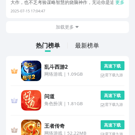
大作，也不乏考验谋略智慧的烧脑神作，无论你是追求肾
更多
上腺素飙升的战斗狂人，还是偏爱步步为营的策略大师，
2025-07-15 17:04:47
这份精心筛选的榜单，都能为你量身推荐最适合的游戏选
择。1、《斗罗大陆：猎魂世界》在斗罗大陆的广阔世
加载更多
界...
热门榜单
最新榜单
高 速 下 载
乱斗西游2
网络游戏
|
1.09GB
需下载九游
高 速 下 载
问道
角色扮演
|
1.81GB
需下载九游
高 速 下 载
王者传奇
网络游戏
|
52.22MB
需下载九游