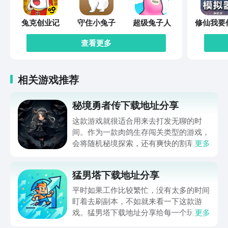
兔克创业记
守住小兔子
超级兔子人
修仙我要
查看更多
相关游戏推荐
秘境勇者传下载地址分享
这款游戏就很适合用来去打发无聊的时
间。作为一款肉鸽生存闯关类型的游戏，
会将随机秘境探索，还有爽快的割草闯关
更多
全部都放在一起。秘境勇者传下载地址是
在什么地方呢？玩家只需要通过以下的链
猛男塔下载地址分享
接就可以下载。游戏的上手门槛还是比较
低的，一只手就可以操控，很适合用来去
平时如果工作比较繁忙，没有太多的时间
打发无聊的时间，可玩性真的比较高。
盯着去刷副本，不如就来看一下这款游
戏。猛男塔下载地址分享给每一个玩家，
更多
这款游戏主要的就是以挂机角色扮演爬塔