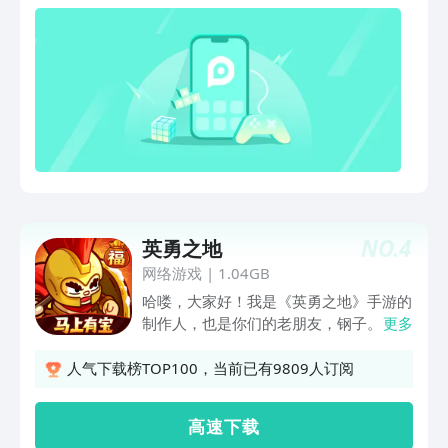
NO.
4
英勇之地
网络游戏
|
1.04GB
哈喽，大家好！我是《英勇之地》手游的
制作人，也是你们的老朋友，钢子。 转
更多
眼间，从2023年5月18日《英勇之地》
端游上线到现在，已经过去快两年了！首
人气下载榜TOP100，当前已有9809人订阅
先要感谢所有勇士们的支持和陪伴，让这
片英勇的土地一直充满活力。正因为有你
高 速 下 载
们，我们才在2024年6月下定决心，把