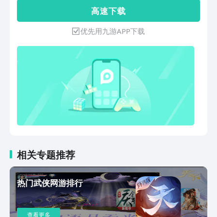
境！还有，还有，你需要跟好友一起组团
高 速 下 载
挑战各式 Q 萌怪物。快组建属于你的 4
人小队，一同开启奇幻的冒险吧！
优先用九游APP下载
相关专题推荐
热门武侠网游排行
查看更多