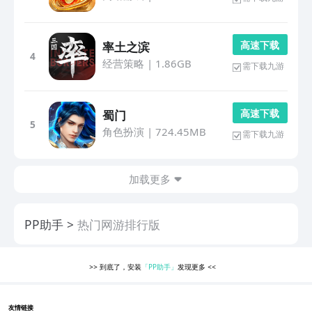
高 速 下 载
率土之滨
4
经营策略
|
1.86GB
需下载九游
高 速 下 载
蜀门
5
角色扮演
|
724.45MB
需下载九游
加载更多
PP助手
热门网游排行版
>>
到底了，安装
「PP助手」
发现更多
<<
友情链接