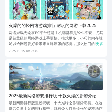
火爆的的轻网络游戏排行 耐玩的网游下载2025
网络游戏无论在PC平台还是手机端都算是经久不衰，尤其
是轻量级的网络游戏上手更快、模式更多，小巧的内存就
足以给网游爱好者带来血脉喷张的感觉，那么热门的轻网
更多
游排行情况怎么样?在下文中介绍的轻量级小型网游都蛮
2025-10-15 18:38:36
有意思，全新的操作机制跟任务模式带来无限新鲜感。
1、《发条总动员》弹幕射击网游粉丝可试试发条总动
员...
2025最新网络游戏排行版 十款火爆的新游介绍
最新网游排行版重磅揭晓，十大巅峰之作强势霸榜。在这
份含金量十足的排行榜中，既有令人血脉偾张的硬核动作