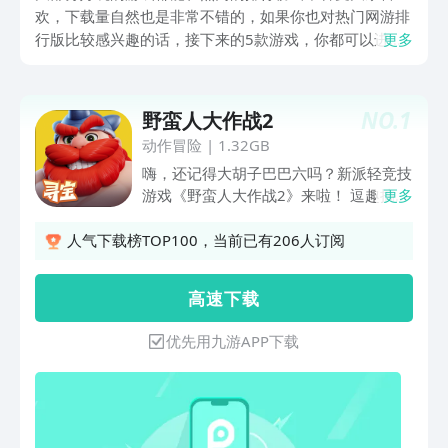
欢，下载量自然也是非常不错的，如果你也对热门网游排
行版比较感兴趣的话，接下来的5款游戏，你都可以进行
更多
全方位的了解。无论是置身于修仙这样的大世界，还是以
策略以及战斗等类型为主的，都是如今很多玩家都在玩
的。
NO.
1
野蛮人大作战2
动作冒险
|
1.32GB
嗨，还记得大胡子巴巴六吗？新派轻竞技
游戏《野蛮人大作战2》来啦！ 逗趣搞怪
更多
的野蛮人英雄，魔性奇葩的道具宠物；
经典3v3v3乱斗创意新篇章，欢乐竞技全
人气下载榜TOP100，当前已有206人订阅
程高能根本停不下来！ 准备好了吗，化
身野蛮人酋长巴巴六，一起在充满欢乐的
高 速 下 载
野蛮世界开启乱斗之旅吧！
优先用九游APP下载