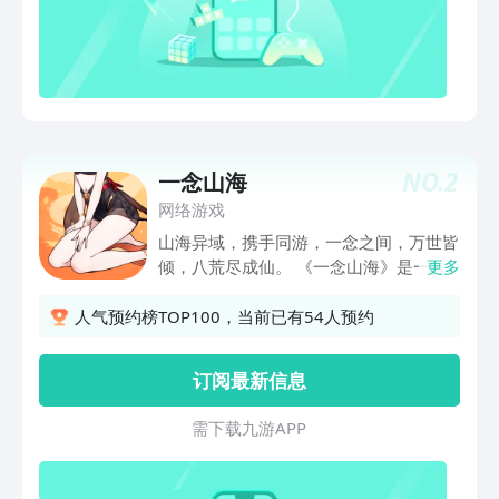
NO.
2
一念山海
网络游戏
山海异域，携手同游，一念之间，万世皆
倾，八荒尽成仙。 《一念山海》是一款
更多
沉浸式国风3D放置手游。以《山海经》
为背景，为你呈现一个充满东方奇幻色彩
人气预约榜TOP100，当前已有54人预约
的世界。在这里，你可以御剑飞行，穿梭
于云雾之间，修炼仙法，净化世间妖邪，
订阅最新信息
邂逅珍奇异兽，锻造传说神兵，体验从凡
尘到仙尊的华丽转变。 【悠然自得，剑
需 下 载 九 游 A P P
随心至】 放下尘世的纷扰，我们为你提
炼了修仙的精髓，自动化的技能释放、简
洁的操作、轻松的放置体验，让你在每一