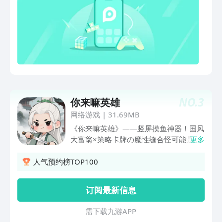
刻
NO.
3
你来嘛英雄
网络游戏
|
31.69MB
《你来嘛英雄》——竖屏摸鱼神器！国风
大富翁×策略卡牌の魔性缝合怪可能是骗
更多
局——已有28名玩家因算不过土地公房
贷利息而怒写攻略
人气预约榜TOP100
订阅最新信息
需 下 载 九 游 A P P