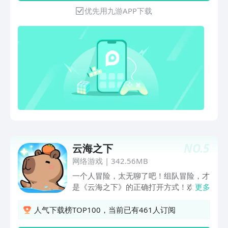
《英勇之地》搬到手游上，让大家随时随
优先用九游APP下载
地都能刷宝打BOSS！
NO.
5
云海之下
网络游戏
|
342.56MB
一个人冒险，太无聊了吧！组队冒险，才
是《云海之下》的正确打开方式！欢迎来
更多
到云海的世界~这是一款超治愈的放置组
队 MMO，你将与伙伴们一起穿越特色的
人气下载榜TOP100，当前已有461人订阅
地图地貌，一起探索神秘而壮阔的云海秘