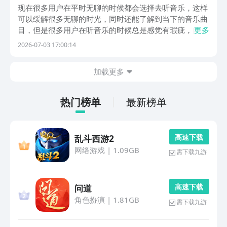
软件分享
现在很多用户在平时无聊的时候都会选择去听音乐，这样
可以缓解很多无聊的时光，同时还能了解到当下的音乐曲
目，但是很多用户在听音乐的时候总是感觉有瑕疵，自然
更多
十大顶级无损音乐app有哪些成为了关注的重点，这里就
2026-07-03 17:00:14
提供一下十款优质的音乐软件，如果想要下载这类软件的
话，首推豌豆荚平台，该平台成为了排名第一的应用商...
加载更多
热门榜单
最新榜单
高 速 下 载
乱斗西游2
网络游戏
|
1.09GB
需下载九游
高 速 下 载
问道
角色扮演
|
1.81GB
需下载九游