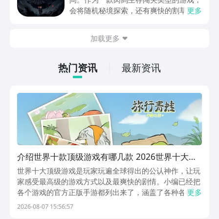
动内容等相关信息。
会将随机秘境探索，还有爽快的割草闯关
更多
全部都放在一起。秘境勇者传下载地址是
在什么地方呢？玩家只需要通过以下的链
加载更多
接就可以下载。游戏的上手门槛还是比较
低的，一只手就可以操控，很适合用来去
打发无聊的时间，可玩性真的比较高。
热门资讯
最新资讯
介绍世界十款顶级游戏有哪几款 2026世界十大顶
级游戏合辑
世界十大顶级游戏是玩家玩遍全球得出的公认神作，让玩
家感受最高级的游戏方式以及最爽快的剧情。小编已经把
各个游戏的官方正版手游都列出来了，涵盖了各种各样的
更多
玩法类型。想要直接玩的朋友可以在九游上下载，马上就
2026-08-07 15:56:57
可以享受到顶级的游戏体验了，九游APP是手游福利最划