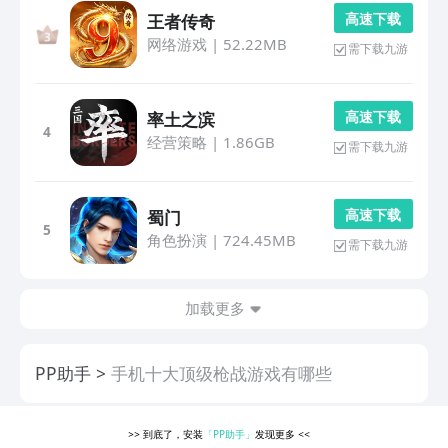
高 速 下 载
王者传奇
网络游戏
|
52.22MB
需下载九游
高 速 下 载
率土之滨
4
经营策略
|
1.86GB
需下载九游
高 速 下 载
蜀门
5
角色扮演
|
724.45MB
需下载九游
加载更多
PP助手
手机十大顶级枪战游戏有哪些
>>
到底了，安装
「PP助手」
发现更多
<<