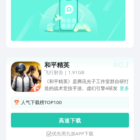
NO.
3
和平精英
飞行射击
|
1.91GB
《和平精英》是腾讯光子工作室群自研打
造的战术竞技手游。虚幻引擎4研发，次
更多
世代完美画质，极致视听感受；超大实景
地图，打造指尖战场，全方面自由施展战
人气下载榜TOP100
术；百人同场竞技，真实弹道，完美的射
击手感；好友一键组队，语音开黑；腾讯
高 速 下 载
光子工作室群超过300人团队研发，给您
带来一场震撼的竞技体验。
优先用九游APP下载