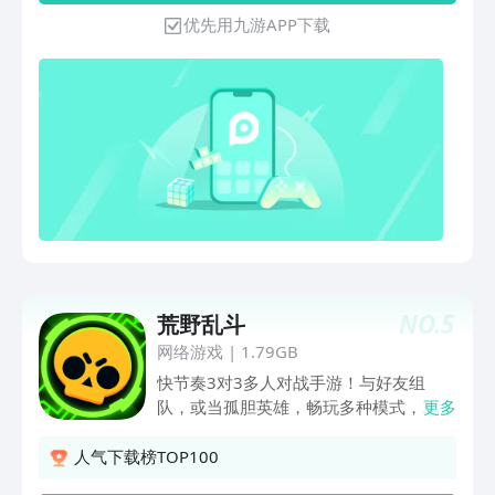
S9赛季“深渊行者”正式开启！沉浸剧情战
优先用九游APP下载
役模式解密前线要塞异动，地区首领雷诺
伊尔似有惊天阴谋？全新“北山法则”玩法
上线，进圈比枪硬，要赢先清场。新武器
MP5K&CPW、新装备、新配件、新道
具，更刺激的枪战体验。2周年庆典集结
号，精彩活动派对大赏，和1亿先锋一起
上暗！“矿区-群鸦纷至”等系列玩法陆续开
放，8V8正面交锋，随机保险箱掉落新大
金。"
NO.
5
荒野乱斗
网络游戏
|
1.79GB
快节奏3对3多人对战手游！与好友组
队，或当孤胆英雄，畅玩多种模式，3分
更多
钟内一决胜负。 丰富多样的英雄等您解
锁和升级，使用强大的超级技能、星徽之
人气下载榜TOP100
力和随身妙具横扫战场！收集独特皮肤，