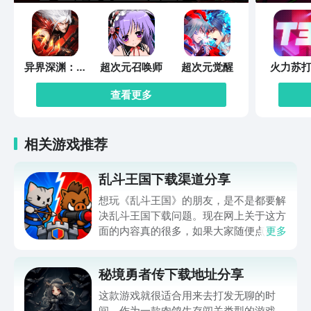
异界深渊：觉
超次元召唤师
超次元觉醒
火力苏打
醒
查看更多
相关游戏推荐
乱斗王国下载渠道分享
想玩《乱斗王国》的朋友，是不是都要解
决乱斗王国下载问题。现在网上关于这方
面的内容真的很多，如果大家随便点击陌
更多
生链接，就很容易遇到安装包信息不完整
的情况。想省去这些麻烦，直接通过九游
秘境勇者传下载地址分享
app进行下载会更加方便，九游是手游福
利最多的游戏平台，在这里不仅能够看到
这款游戏就很适合用来去打发无聊的时
游戏资源，还能及时查看后续的消息、活
间。作为一款肉鸽生存闯关类型的游戏，