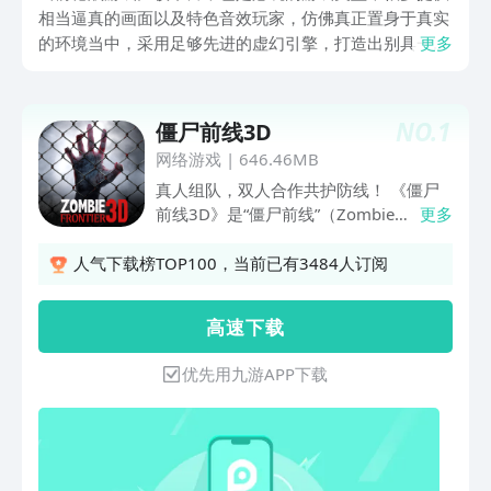
相当逼真的画面以及特色音效玩家，仿佛真正置身于真实
的环境当中，采用足够先进的虚幻引擎，打造出别具一格
更多
的视觉效果以及听觉享受。手机十大顶级枪战游戏为玩家
完美呈现,有多样化游戏模式，策略与操作并重接下来为
小伙伴们详细介绍几款。
NO.
1
僵尸前线3D
网络游戏
|
646.46MB
真人组队，双人合作共护防线！ 《僵尸
前线3D》是“僵尸前线”（Zombie
更多
frontier）系列官方正版续作，一别五
年，此次新产品，我们对游戏画质和表现
人气下载榜TOP100，当前已有3484人订阅
做了大幅提升。精细的僵尸模型，多样的
气候变化，多彩的武器贴花，丰富的玩法
高 速 下 载
内容，最重要的是加入账号系统，再也不
用为数据保存而担忧。我们诚挚地邀请各
优先用九游APP下载
位新老玩家来体验。