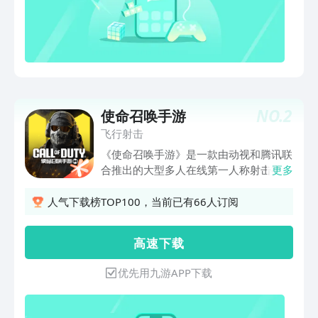
NO.
2
使命召唤手游
飞行射击
《使命召唤手游》是一款由动视和腾讯联
合推出的大型多人在线第一人称射击类手
更多
游。游戏将以最高质量的视觉效果呈现游
戏品质，高度还原使命召唤系列的经典玩
人气下载榜TOP100，当前已有66人订阅
法地图角色，并针对手机端的操作特点进
行了适配与优化，让玩家们能更好地沉浸
高 速 下 载
在爽快的射击体验中！
优先用九游APP下载