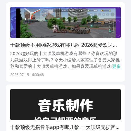
算的，隶属于阿里巴巴灵犀互娱旗下产品，大平台让人...
十款顶级不用网络游戏有哪几款 2026超受欢迎的
顶级单机游戏合辑
2026超好玩的十大顶级单机游戏有哪些？你喜欢玩的那
几款游戏排上号了吗？今天小编给大家整理了备受大家推
荐和喜爱的十大顶级单机游戏。如果喜爱玩单机游戏的
更多
话，相信大部分都可以从中找到自己喜爱的那一款，不要
2026-07-15 16:00:48
小看现在的单机游戏，单机游戏的画质也可以是顶级的，
而且还有很多之前前所未见的原创剧情，还有更多的叙
事...
十款顶级无损音乐app有哪几款 十大顶级无损音乐