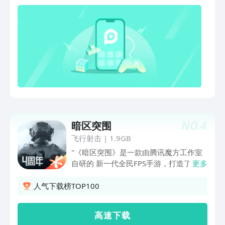
NO.
4
暗区突围
飞行射击
|
1.9GB
"《暗区突围》是一款由腾讯魔方工作室
自研的 新一代全民FPS手游，打造了全新
更多
的沉浸式暗区战场体验！这是一个充满未
知危险的战场，有高自由度的战术策略
人气下载榜TOP100
性，成功携带物资从暗区撤离是你的目
标，你可以一路搜索物资满载而归，也有
高 速 下 载
可能被人埋伏失去一切。 《暗区突围》