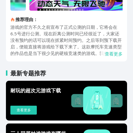
推荐理由：
游戏的官方不久之前宣布了正式公测的日期，它将会在
6.5号进行公测。现在距离公测时间已经很近了，大家还
没有预约的话可以现在抓紧时间预约。之后等到预下载开
启，便能直接将游戏给下载下来了。这款摩托车竞速类型
的作品也是当下很少见的硬核竞速类的游戏。我们在游戏
查看更多
之中需要操作各种类型的摩托来和其他玩家进行竞速。游
戏内会遇到不少的阻碍，我们得将其给克服掉才能获得最
最新专题推荐
终的胜利。从目前来看游戏里面有着不少的地图，这些地
图都是参考真实场景所做的。游戏的操作一开始玩家们会
有一些不习惯，在通过教学之后便可以掌握到基本的操作
耐玩的超次元游戏下载
方法，之后我们便能够正式进行挑战了。我们在和其他玩
家挑战之前首先需要弄明白每一辆摩托车的大概情况，因
为游戏之中的摩托车都有着不同的性能，有些强力的摩托
查看更多
车并不一定适合我们，玩家们需要了解后才能知道最适合
自己的摩托车。以上是关于黎明飞驰手游下载地址介绍。
这次的作品从当前来看完成度还是很高的。一开始的教学
关卡玩家们一定要去完成，关卡可以让我们了解到最基本