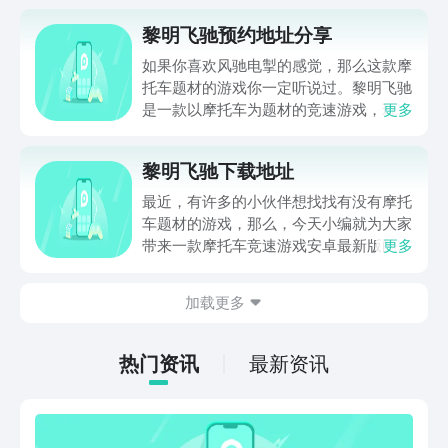
黎明飞驰预约地址分享
如果你喜欢风驰电掣的感觉，那么这款摩
托车题材的游戏你一定听说过。黎明飞驰
是一款以摩托车为题材的竞速游戏，玩家
更多
可以在游戏中骑着属于自己的摩托车叱咤
赛场。那么，黎明飞驰预约该去哪里预约
黎明飞驰下载地址
呢？黎明飞驰又都有什么独特的玩法呢？
那就让大家随着小编一起去看看吧：
最近，有许多的小伙伴想找找有没有摩托
车题材的游戏，那么，今天小编就为大家
带来一款摩托车竞速游戏安卓最新版的黎
更多
明飞驰下载安装，将一款可以体验摩托车
激情的游戏介绍给大家。如果你想要体验
加载更多
一把竞速的快感，试试看自己的车技是否
精湛，那么，这款游戏你一定不容错过。
热门资讯
最新资讯