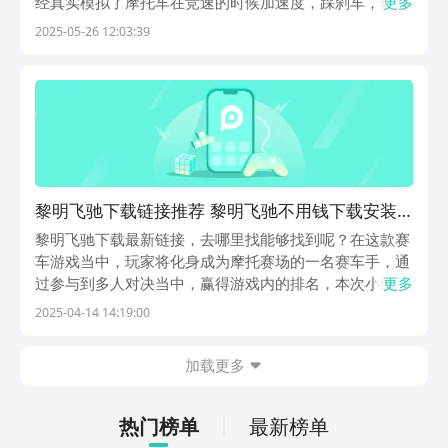
经真实模拟了摩托车在竞速的时候加速度，踩刹车，转
更多
弯，漂移等等过程，所以很多玩家在体验游戏的时候趣味
2025-05-26 12:03:39
性比较强。不过玩家想要体验之前先要知道具体的下载地
址，下面就让小编做相关内容的介绍。《黎明飞驰》最新
预...
黎明飞驰下载链接推荐 黎明飞驰不用钱下载安装
链接
黎明飞驰下载最新链接，去哪里找能够找到呢？在这款赛
车游戏当中，玩家将化身成为摩托赛场的一名赛车手，通
过参与到多人对决当中，赢得游戏内的排名，本次小编给
更多
大家专门介绍一下，黎明飞驰游戏的最新下载链接分享，
2025-04-14 14:19:00
希望这次内容可以帮到诸位。《黎明飞驰》最新下载预约
地址》》》》》#黎明飞驰#《《《《《《黎明飞驰》预...
加载更多
热门榜单
最新榜单