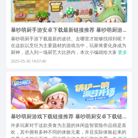
暴吵萌厨手游安卓下载最新链接推荐 暴吵萌厨游
戏下载途径盘点
暴吵萌厨手游下载最新的途径。去哪里才能够找得到呢？
在这款以烹饪为主要题材的游戏当中，玩家将要化身成为
厨神，进入到一场厨艺大比拼内，本次小编就给大家专门
更多
介绍一下，暴吵萌厨这款游戏的最新下载链接，希望本次
2025-05-30 14:57:40
内容，可以帮到小伙伴们哦。《暴吵萌厨》最新下载预约
地址》》》》》#暴吵萌厨#《《《《《《暴吵萌厨》于...
暴吵萌厨游戏下载链接推荐 暴吵萌厨安卓下载链
接分享
许多玩家对于这款美食为主题的休闲益智冒险作品很是喜
欢，其中拥有多种不同的体验元素，并且实际体验起来的