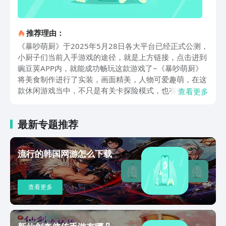
推荐理由：
《暴吵萌厨》于2025年5月28日各大平台已经正式公测，
小厨子们当前入手游戏的途径，就是上方链接，点击进到
豌豆荚APP内，就能成功畅玩这款游戏了~《暴吵萌厨》
将美食制作进行了实装，画面精美，人物可爱趣萌，在这
款休闲游戏当中，不只是有关卡探险模式，也有多人竞技
查看更多
厨艺比赛模式，并且，游戏还内置了大量的食材，可供玩
家挑选，不只是有巧克力制作的花车，还有油蛋糕制作而
最新专题推荐
成的城堡。玩家可以在游戏当中，可以不断地穿越江南水
乡、云端天际，在各类迥异的环境之中，展开烹饪比拼。
于关卡内，玩家需要按照关卡给出的提示，完成菜肴的烹
流行的韩国网游怎么下载
饪，并且还需要在规定时间内，完成三星级的评价，否
则，关卡将会判定失败。由于每一个食材都有大量的制作
工艺，所以，玩家需要进行合理规划，保证能够在规定时
查看更多
间内出餐，当然，如果玩家在制作工艺流程当中，出现的
失误，也可以将食物放置进入到垃圾桶内，直接焚烧殆
尽。游戏内有大量的外观可供玩家选择，只需要玩家在游
戏内，通过烹饪的技艺挑战，就能够获取这些外观了。游