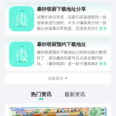
暴吵萌厨下载地址分享
在繁忙的日常里，玩家们应该很想找一款
游戏来进行放松。今天小编就来介绍一款
能让你逃离日常喧嚣，沉浸在烹饪艺术中
更多
的手机游戏——暴吵萌厨，顺便带来暴吵
萌厨下载地址分享。让我们一起走进这个
暴吵萌厨预约下载地址
充满魔力和创意的餐厅，探索它神奇的魅
力吧。
暴吵萌厨预约下载地址已经给玩家们整理
好了，感兴趣的玩家可以点进去预约游
玩。《暴吵萌厨》是一款卡通风格的经营
更多
类游戏，画面比较可爱，玩家进入游戏后
会拥有自己的厨房，玩家可以在游戏里收
加载更多
集不同种类的食材为顾客制作美食，完成
的订单越多，餐厅的收益就越大，这样就
可以买更多家具去装修餐厅，打造玩家自
热门资讯
最新资讯
身喜爱的餐厅样式。