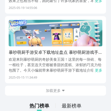
效果上也相当不错，因此吸引了许多玩家的喜爱，本期小
更多
编主要是来与各位介绍暴吵萌厨游戏下载链接，小伙伴们
2025-05-19 14:55:06
近期要是对于此有想法，希望能进一步优化实际体验效
果，不如就一起来接着往下看吧。【暴吵萌厨】最新版预
约...
暴吵萌厨手游安卓下载地址盘点 暴吵萌厨游戏手
机版下载链接推荐
欢迎来到暴吵萌厨的奇妙美食王国！这里的每一块砖、每
一根柱子，甚至连天空都被香甜的蛋糕、浓郁的巧克力给
包围了。今天小编就带来暴吵萌厨手游下载地址介绍。这
更多
个游戏背后有一个巨大的危机在悄悄酝酿——饕餮的黑暗
2025-05-15 11:34:49
势力已经悄悄入侵，准备把这片美食王国变成一片混乱的
废墟。作为一名料理大师，你需要带着你的菜刀，煎炒
加载更多
烹...
热门榜单
最新榜单