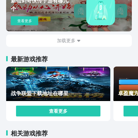
新仙剑奇侠传手游有哪几
戏社交模式五花八门，玩家可以和自己的小伙伴们一起组
个
成二人的队列，和敌人展开一场关于默契值的比拼。 上
面这一些内容就是本期小编给大家专门带来的，暴吵萌厨
查看更多
手游下载最新途径爆料的全部了，于游戏之中，玩家可以
进行菜肴图鉴的解锁，从而使得自己获取更多的厨艺技
巧，希望看完这次内容的小伙伴们，能够进到游戏内实际
加载更多
的体验一下。
最新游戏推荐
战争联盟下载地址在哪里
卓盈魔
查看更多
相关游戏推荐