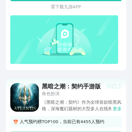
新方式带你再次领略泰姆瑞尔大陆的魅
需 下 载 九 游 A P P
力。准备好进行一场卡牌战斗了吗？
NO.
5
黑暗之潮：契约手游版
角色扮演
《黑暗之潮：契约》作为全球首款暗黑风
格，深海魔幻题材的大型多人在线角色扮
更多
演手游，整体画面精美炫酷，恢弘的世界
观，更有”连击”、自由BD搭配策略等多重
人气预约榜TOP100，当前已有4455人预约
极致战斗，带给您电影级别的沉浸式体