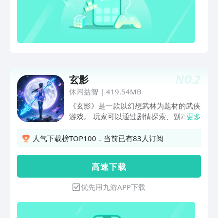
NO.
2
玄影
休闲益智
|
419.54MB
《玄影》是一款以幻想武林为题材的武侠
游戏。 玩家可以通过剧情探索、副本挑
更多
战玩法，领略恢弘武侠大世界 五大职业
自由切换，转生突破无上绝学 上古大神
人气下载榜TOP100，当前已有83人订阅
法相出战，热血竞技即时战斗 帮派争霸
傲视天下，群雄逐鹿谁是主宰？ 一剑动
高 速 下 载
千山，独影入九州；点亮战火，创造新武
学传奇，扬我中原武林之光！ 此同时，
优先用九游APP下载
游戏深植纯正国风修真底蕴，为您揭开更
宏大的仙侠史诗。在武侠之上，探寻修仙
长生的秘辛!