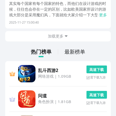
汉化游戏合辑
其实每个国家有每个国家的特色，而他们在设计游戏的时
候，往往也会存在一定的区别，比如欧美国家所设计的游
戏大部分是采用魔幻风，下面就给大家介绍一下大型欧美
更多
rpg汉化游戏推荐方面的内容，其实这些游戏主要是欧美
2025-11-27 15:00:40
风，现如今经过了汉化，能够让玩家在体验该游戏的时候
畅通无阻，并不会受到语言方面的限制。如果有玩家对...
加载更多
热门榜单
最新榜单
高 速 下 载
乱斗西游2
网络游戏
|
1.09GB
需下载九游
高 速 下 载
问道
角色扮演
|
1.81GB
需下载九游