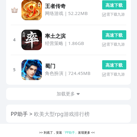
高 速 下 载
王者传奇
网络游戏
|
52.22MB
需下载九游
高 速 下 载
率土之滨
4
经营策略
|
1.86GB
需下载九游
高 速 下 载
蜀门
5
角色扮演
|
724.45MB
需下载九游
加载更多
PP助手
欧美大型rpg游戏排行榜
>>
到底了，安装
「PP助手」
发现更多
<<