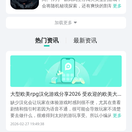
动内容等相关信息。
会将随机秘境探索，还有爽快的割草闯关
更多
全部都放在一起。秘境勇者传下载地址是
在什么地方呢？玩家只需要通过以下的链
加载更多
接就可以下载。游戏的上手门槛还是比较
低的，一只手就可以操控，很适合用来去
打发无聊的时间，可玩性真的比较高。
热门资讯
最新资讯
大型欧美rpg汉化游戏分享2026 受欢迎的欧美大
型rpg汉化游戏手机版榜单合集
缺少汉化会让玩家在体验游戏时感到很不便，尤其在查看
剧情和指引时若因为语音不通，很可能会导致玩家不清楚
要去做什么，很难得到太好的游玩享受。所以小编从九游
更多
里挑了些大型欧美rpg汉化游戏推荐给大家，九游可是手
2026-02-27 19:49:38
游福利最佳的游戏盒子，又是阿里巴巴灵犀互娱旗下很有