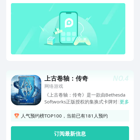
承者，诸神湮灭于黄昏—— 你，就是最
后的守护
NO.
4
上古卷轴：传奇
网络游戏
《上古卷轴：传奇》是一款由Bethesda
Softworks正版授权的集换式卡牌对战游
更多
戏，延用了经典的《上古卷轴》系列宏大
壮丽的世界观及背景，将泰姆瑞尔大陆中
人气预约榜TOP100，当前已有181人预约
玩家们所熟悉的英雄角色设计为充满史诗
感的丰富卡面，构筑了一个魔法与怪物并
订阅最新信息
存，策略与技巧至上的卡牌世界！通过全