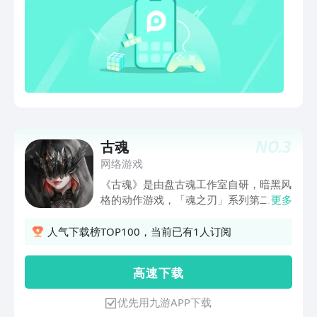
NO.
3
古魂
网络游戏
《古魂》是由盘古魂工作室自研，暗黑风
格的动作游戏，「魂之刃」系列第二代作
更多
品。 游戏依托于北欧神话，玩家作为轮
回复生的「继承者」，从穆斯贝尔海姆出
人气下载榜TOP100，当前已有1人订阅
发，迈向世界树支撑的广阔空间。穿梭在
虚忆、古煌、真骸三条时空线中，通过
高 速 下 载
「献祭」或「救赎」的选择，获得「众神
之王奥丁」「诡计之神洛基」等数百位神
优先用九游APP下载
灵的神器或助战，推动世界的进程。 继