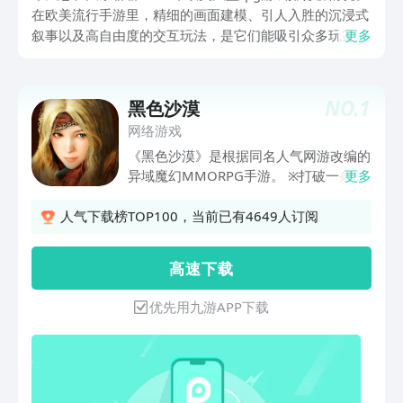
在欧美流行手游里，精细的画面建模、引人入胜的沉浸式
叙事以及高自由度的交互玩法，是它们能吸引众多玩家的
更多
关键所在。当下开放世界探索类游戏成了主流趋势，玩家
能在广袤的地图中悠然漫步，感受昼夜交替、天气变幻，
每一处细节都处理得极为用心。
NO.
1
黑色沙漠
网络游戏
《黑色沙漠》是根据同名人气网游改编的
异域魔幻MMORPG手游。 ※打破一条龙
更多
式的常规玩法，领略多层次MMO新体
验； ※奇幻异域风情超大世界，畅快探索
人气下载榜TOP100，当前已有4649人订阅
发掘无尽乐趣； ※一人成军，攻城略地，
享受超强打击感的热血战斗；※细致到发
高 速 下 载
丝的捏脸技术，千人千面感受别样休闲社
交玩法； ※国服专享东方神秘角色，蕴藏
优先用九游APP下载
无限可能； 一同上路，让冒险不再孤单~
准备好和冒险家们一起踏上这奇幻的新世
界旅途了吗？