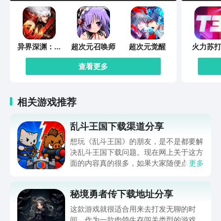
异界深渊：觉
超次元召唤师
超次元觉醒
火力苏打
醒
查看更多
相关游戏推荐
乱斗王国下载渠道分享
想玩《乱斗王国》的朋友，是不是都要解
决乱斗王国下载问题。现在网上关于这方
面的内容真的很多，如果大家随便点击陌
更多
生链接，就很容易遇到安装包信息不完整
的情况。想省去这些麻烦，直接通过九游
秘境勇者传下载地址分享
app进行下载会更加方便，九游是手游福
利最多的游戏平台，在这里不仅能够看到
这款游戏就很适合用来去打发无聊的时
游戏资源，还能及时查看后续的消息、活
间。作为一款肉鸽生存闯关类型的游戏，