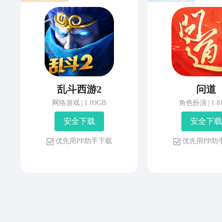
乱斗西游2
问道
网络游戏
|
1.09GB
角色扮演
|
1.
安 全 下 载
安 全 下 载
优 先 用 P P 助 手 下 载
优 先 用 P P 助