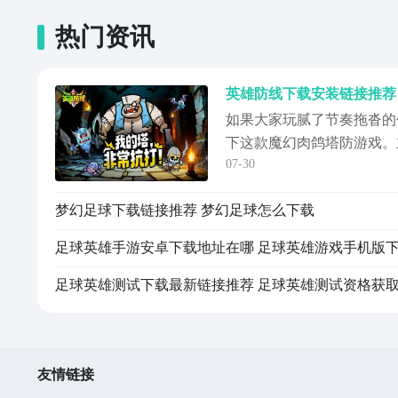
热门资讯
英雄防线下载安装链接推荐
如果大家玩腻了节奏拖沓的
下这款魔幻肉鸽塔防游戏。
07-30
心，会跳出固定的摆塔套路
下英雄防线下载地址，只要
梦幻足球下载链接推荐 梦幻足球怎么下载
都可以通过下面的链接去下
有爽快清屏全部都放在了一
预约地址》》》...
足球英雄测试下载最新链接推荐 足球英雄测试资格获
友情链接