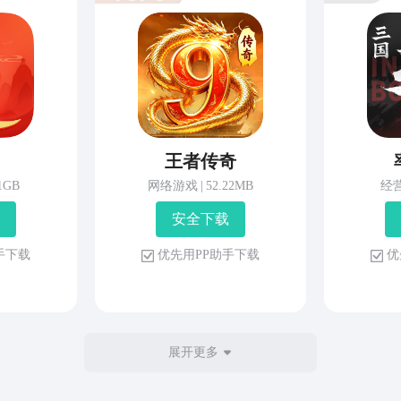
王者传奇
81GB
网络游戏
|
52.22MB
经
安 全 下 载
 手 下 载
优 先 用 P P 助 手 下 载
优 
展开更多