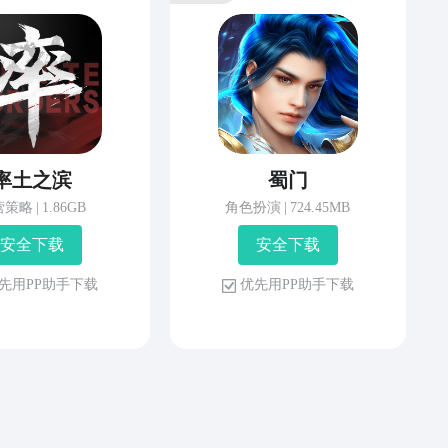
率土之滨
蜀门
营策略
|
1.86GB
角色扮演
|
724.45MB
安 全 下 载
安 全 下 载
先 用 P P 助 手 下 载
优 先 用 P P 助 手 下 载