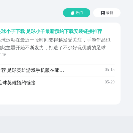
热门
最新
足球小子下载 足球小子最新预约下载安装链接推荐
足球运动在最近一段时间变得越发受关注，手游作品也
借此主题开始不断发力，打造了不少好玩优质的足球体
7-16
育竞技游戏，近段时间看到小伙伴们留言询问足球小子
下载预约的正确方式是什么？该作品的最新预约下载链
05-13
足球英雄手游安卓下载地址推荐 足球英雄游戏手机版在哪里下载
接就分享在了下方，大家现在可以直接点击，进入到豌
豆荚APP的免费预约下载渠道，领取免费的预约名额吧！
05-29
足球英雄预约链接
足球小...