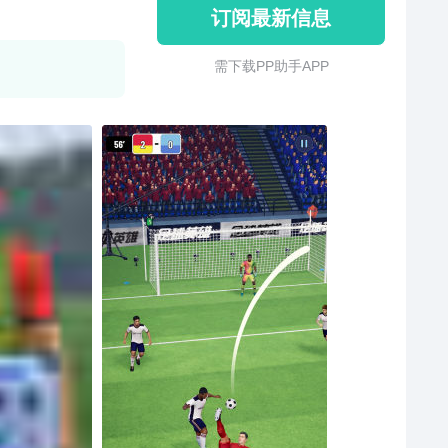
订阅最新信息
需 下 载 P P 助 手 A P P