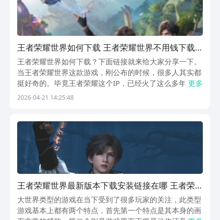
王者荣耀世界如何下载 王者荣耀世界不用钱下载
安装链接盘点
王者荣耀世界如何下载？下面链接就来给大家分享一下。
当王者荣耀世界这款游戏，刚公布的时候，很多人其实都
挺好奇的。毕竟王者荣耀这个IP，已经火了这么多年，突
更多
然说要出一个，完全不同类型的新作，大家肯定会想知
2026-04-21 14:25:48
道，到底做成什么样子。和之前那个MOBA游戏比起来，
这次的改变真的挺大的。《王者荣耀：世界》最新下载...
王者荣耀世界最新版本下载安装链接在哪 王者荣
耀世界下载入口盘点
大世界类型的游戏在当下受到了很多玩家的关注，此类型
游戏基本上都有两个特点，首先第一个特点是其本身的画