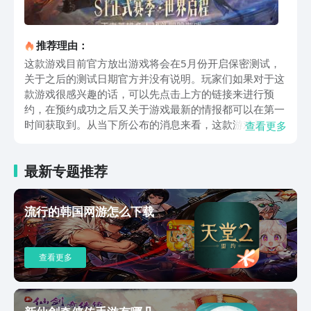
推荐理由：
这款游戏目前官方放出游戏将会在5月份开启保密测试，
关于之后的测试日期官方并没有说明。玩家们如果对于这
款游戏很感兴趣的话，可以先点击上方的链接来进行预
约，在预约成功之后又关于游戏最新的情报都可以在第一
时间获取到。从当下所公布的消息来看，这款游戏是一款
查看更多
多人冒险的开放世界游戏。游戏整体的画面十分的精致，
同时还带有一些东方的幻想元素在其中。游戏的世界观在
最新专题推荐
王者世界观的基础上做了一些更改。游戏目前公布的信息
并不是很多，从当下公布的情报来看，这款游戏里面我们
所扮演的角色是一个独立的角色。在游戏之中我们可以遇
流行的韩国网游怎么下载
到很多王者荣耀里面的英雄，他们不少都会成为玩家们的
队友。游戏的公布信息之中有着一些精英敌人，从资料来
看这些敌人的攻击方式比较多样，玩家们如果对其不够熟
查看更多
悉的话，那么在战斗的时候很有可能将会陷入到苦战之
中。上面这些便是王者荣耀世界下载地址的介绍。这款游
戏从目前公布的资料来看，整体不管是画面还是玩法都表
现得十分出色。里面每一个角色的打击感看起来表现也很