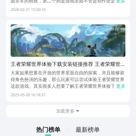
面非常的精致，第二个则是游戏里面不管是动作还是探索
更多
要素都非常多。王者荣耀世界最新版下载地址在哪？作为
2026-02-21 15:50:10
王者IP的最新大作，这款游戏自从公布资料之后就一直有
很多玩家喜爱，它们对于这款作品翘首以盼。【王者荣...
王者荣耀世界体验下载安装链接推荐 王者荣耀世
界最新体验版本在哪里下载
大家如果想要在开放的世界里面自由的探索，并且能够获
得角色扮演的乐趣，那么玩家可以尝试体验王者荣耀世界
这款游戏。其实很多人想要了解王者荣耀世界体验下载地
更多
址方面的内容，毕竟他们在选择体验游戏的时候，需要知
2025-05-26 16:18:37
道具体的下载地址，下载成功之后就能够尝试体验。《王
者荣耀世界》最新预约下载链接：》》》》》#王者荣
加载更多
耀...
热门榜单
最新榜单