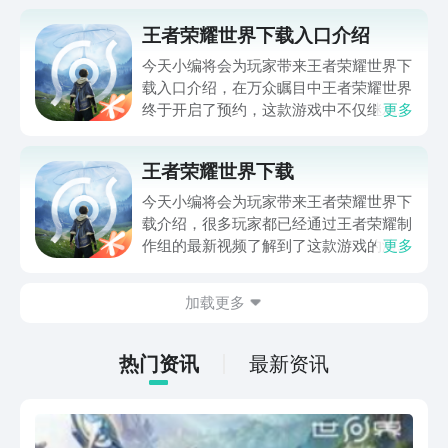
王者荣耀世界下载入口介绍
今天小编将会为玩家带来王者荣耀世界下
载入口介绍，在万众瞩目中王者荣耀世界
终于开启了预约，这款游戏中不仅继承了
更多
王者荣耀的世界观以及英雄角色，同时在
原有的玩法上进行了全面的升级，在这里
王者荣耀世界下载
玩家能够体验到畅快的战斗体验，同时游
戏中也对很多背景故事进行了进一步的完
今天小编将会为玩家带来王者荣耀世界下
善帮助玩家了解角色。
载介绍，很多玩家都已经通过王者荣耀制
作组的最新视频了解到了这款游戏的演示
更多
画面，在这一代中官方对游戏的画面以及
玩法进行了全面的升级，玩家在这里能够
加载更多
体验到更加畅快地战斗体验，同时游戏中
还有非常多精彩的剧情等待玩家的发掘。
热门资讯
最新资讯