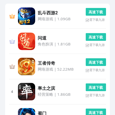
高 速 下 载
乱斗西游2
网络游戏
|
1.09GB
需下载九游
高 速 下 载
问道
角色扮演
|
1.81GB
需下载九游
高 速 下 载
王者传奇
网络游戏
|
52.22MB
需下载九游
高 速 下 载
率土之滨
4
经营策略
|
1.86GB
需下载九游
高 速 下 载
蜀门