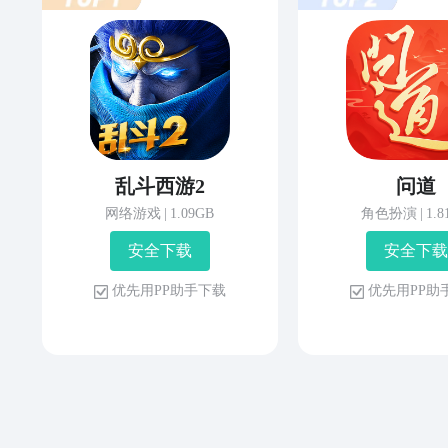
乱斗西游2
问道
网络游戏
|
1.09GB
角色扮演
|
1.
安 全 下 载
安 全 下 载
优 先 用 P P 助 手 下 载
优 先 用 P P 助