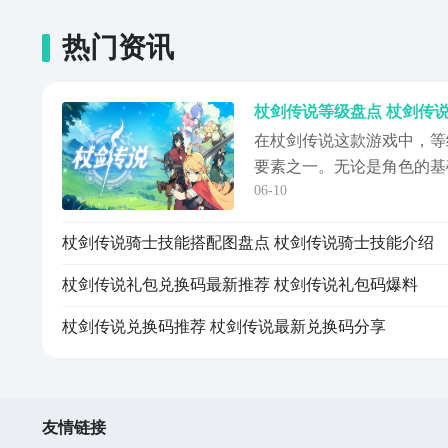
热门资讯
杖剑传说等级盘点 杖剑传
在杖剑传说这款游戏中，等
要素之一。无论是角色的基
06-10
的推进，等级都起着十分重
杖剑传说等级介绍。掌握如
杖剑传说骑士技能搭配图盘点 杖剑传说骑士技能介绍
响到你在游戏中的发展速度
详细讲解游戏中的等级养成
杖剑传说礼包兑换码最新推荐 杖剑传说礼包码爆料
了解游戏机制...
杖剑传说兑换码推荐 杖剑传说最新兑换码分享
友情链接