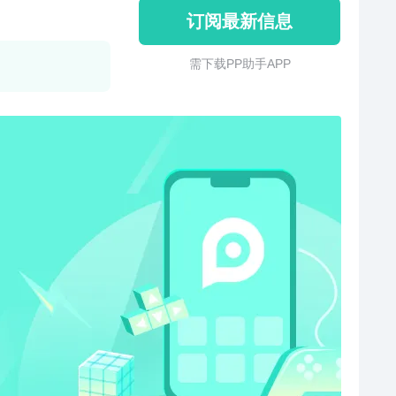
订阅最新信息
需 下 载 P P 助 手 A P P