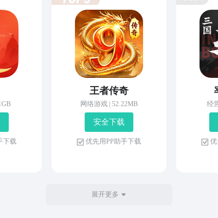
王者传奇
81GB
网络游戏
|
52.22MB
经
安 全 下 载
 手 下 载
优 先 用 P P 助 手 下 载
优 
展开更多