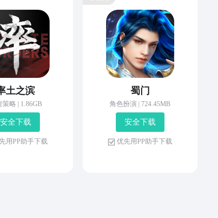
率土之滨
蜀门
营策略
|
1.86GB
角色扮演
|
724.45MB
安 全 下 载
安 全 下 载
先 用 P P 助 手 下 载
优 先 用 P P 助 手 下 载