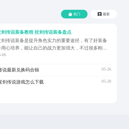
热门
最新
杖剑传说装备教程 杖剑传说装备盘点
杖剑传说装备是提升角色实力的重要途径，有了好装备
并用心培养，能让自己的战力更加强大，不过很多刚入
6-06
坑的新手，对于装备系统却完全不了解，不知道该怎么
获取也不知道怎么升级，那么下面的装备攻略就来详细
05-26
传说最新兑换码合辑
介绍一番，帮助新手快速搞懂，有需要的快来看看吧。
装备每一位角色最高可穿戴五件，每一件都分为五个品
05-20
杖剑传说游戏怎么下载
，分别是普...