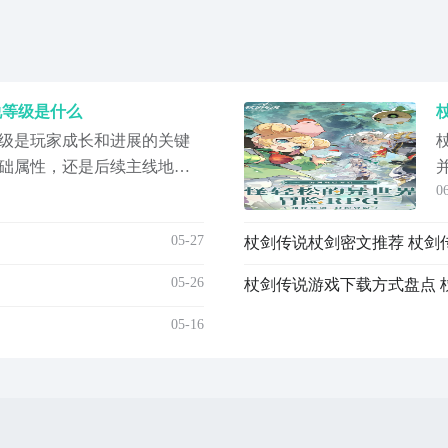
说等级是什么
级是玩家成长和进展的关键
础属性，还是后续主线地图
0
要的作用。今天小编就带来
何高效提升等级，将直接影
05-27
杖剑传说杖剑密文推荐 杖剑
和战力提升。下面将为大家
系统，帮助各位玩家更好地
05-26
杖剑传说游戏下载方式盘点 
级
05-16