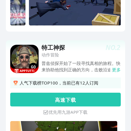
NO.
2
特工神探
动作冒险
普兹侦探开始了一段寻找真相的旅程。快
来协助他找到正确的方向，击败沿途的敌
更多
人们。 特色： - 超过40个设计别具一格
的关卡 - 极佳的环境渲染 - 各类或难或易
人气下载榜TOP100，当前已有12人订阅
的谜题等你解答 - 不同种类的敌人
高 速 下 载
优先用九游APP下载