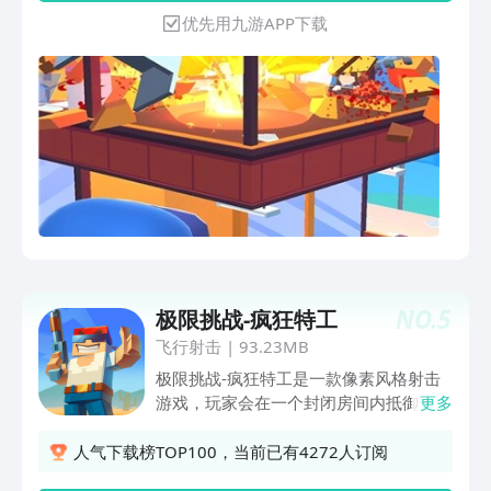
队。
优先用九游APP下载
NO.
5
极限挑战-疯狂特工
飞行射击
|
93.23MB
极限挑战-疯狂特工是一款像素风格射击
游戏，玩家会在一个封闭房间内抵御一大
更多
群僵尸的入侵，玩家可以使用各种武器枪
支，巧妙利用房间各种陷阱、屏障，消灭
人气下载榜TOP100，当前已有4272人订阅
僵尸！玩家可以通过挑战关卡获取金钱以