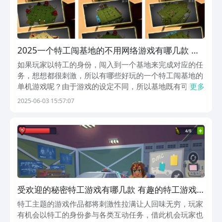
2025一个特工闯基地的不用网络游戏有哪几款 受
欢迎的特工游戏合辑
如果玩家以特工的身份，闯入到一个基地来完成对应的任
务，想想都很刺激，所以有哪些好玩的一个特工闯基地的
单机游戏呢？由于游戏的设定不同，所以基地既有可能在
更多
陆地上，也有可能在空中。玩家在进入基地后要小心躲避
2025-06-03 15:57:07
敌人的视线，尽可能在保证安全的同时完成对应的任务，
整体来说具有很高的可玩性。1、《特工神探》在简单
的...
受欢迎的秘密特工游戏有哪几款 有趣的特工游戏
介绍2025
特工主题的游戏作品都将刺激性拉满让人回味无穷，玩家
有机会以特工的身份参与各类互动任务，借此机会玩家也