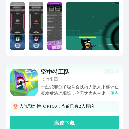
你体验不一样的绚丽枪战。还有四大模式
任你 挑战.
NO.
4
空中特工队
飞行射击
一些犯罪分子经常会挟持人质来来要求在
案发后逃离现场，今天为大家带来《空中
更多
特工队》，这是一款刺激的狙击飞行手
游，玩家在游戏汇总作为秘密训练的精英
人气预约榜TOP100，当前已有2人预约
特种队员，你需要去执行各色的暗杀营救
计划，通过驾驶直升机来狙杀敌人解救人
高 速 下 载
质，有兴趣的朋友记得下载空中特工