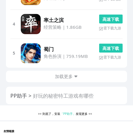
高 速 下 载
率土之滨
4
经营策略
|
1.86GB
需下载九游
高 速 下 载
蜀门
5
角色扮演
|
759.19MB
需下载九游
加载更多
PP助手
好玩的秘密特工游戏有哪些
>>
到底了，安装
「PP助手」
发现更多
<<
友情链接