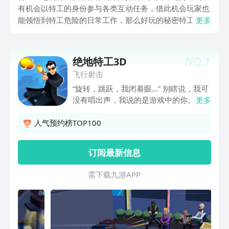
有机会以特工的身份参与各类互动任务，借此机会玩家也
能领悟到特工危险的日常工作，那么好玩的秘密特工游戏
更多
有哪些?接下来推荐的特工主题精品游戏紧张刺激，各类
跟特工相关的武器道具也提高了做任务的效率。
NO.
1
绝地特工3D
飞行射击
“旋转，跳跃，我闭着眼...” 别瞎说，我可
没有唱出声，我说的是游戏中的你。
更多
《绝地特工3D》是一款轻策略的射击类
游戏，为了拯救不太Q但很萌的妹子，你
人气预约榜TOP100
需要化身特工，突破重重危机，救出人
质！ 在游戏中，你需要把握在空中飞跃
订阅最新信息
的短短几秒，击倒敌人。 记住，你只有
一次机会。 还有，别忘了摘下墨镜！
需 下 载 九 游 A P P