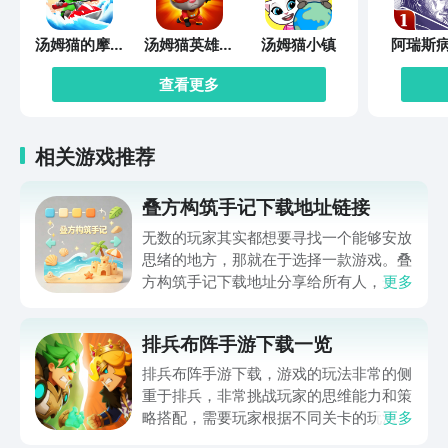
汤姆猫的摩托
汤姆猫英雄跑
汤姆猫小镇
阿瑞斯
艇
酷
查看更多
相关游戏推荐
叠方构筑手记下载地址链接
无数的玩家其实都想要寻找一个能够安放
思绪的地方，那就在于选择一款游戏。叠
方构筑手记下载地址分享给所有人，这一
更多
款游戏玩起来还是比较简单的，主要是以
休闲体验为主，可以满足大家的体验心
排兵布阵手游下载一览
情。如果大家想要下载这款游戏，其实方
法很简单，通过以下的链接即可先来看一
排兵布阵手游下载，游戏的玩法非常的侧
下游戏的主要乐趣吧。
重于排兵，非常挑战玩家的思维能力和策
略搭配，需要玩家根据不同关卡的玩法设
更多
计，提前的进行策划和部署，还能够迎战