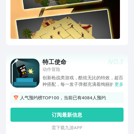
NO.
3
特工使命
动作冒险
创新枪战类游戏，酷炫无比的特效，超百
种搭配，每一发子弹都充满着绚丽的色
更多
彩，用指尖挥舞出一场不一样的华丽战
场！ 【游戏玩法】 开局一把枪，装备全
人气预约榜TOP100，当前已有4084人预约
靠打，打小兵、打BOSS、还要打玩家！
谁的走位最“风骚”？ 谁的运气6“牛逼”？
订阅最新信息
【游戏特色】 数百种枪支弹药、角色服
装搭配、包括子弹、人物、BOSS的特
需 下 载 九 游 A P P
效、总计过万种特效，一场游戏下来，让