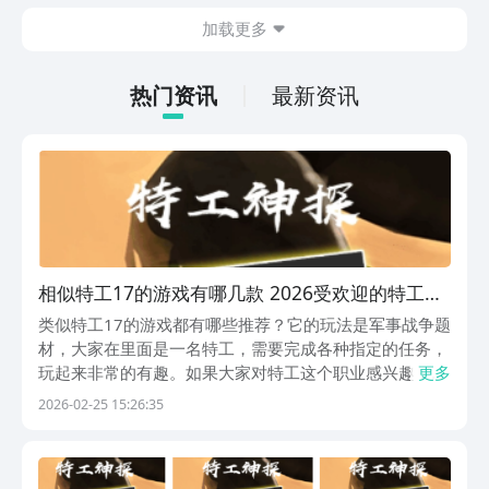
出现的敌方兵力，士兵分为多种类型，每
加载更多
一种士兵都有自己独特的技能，及运用的
方法，可能玩家对这款游戏也颇感兴趣，
急切的想要连接，现在，就和小编一起来
热门资讯
最新资讯
阅览一下吧！
相似特工17的游戏有哪几款 2026受欢迎的特工游
戏介绍
类似特工17的游戏都有哪些推荐？它的玩法是军事战争题
材，大家在里面是一名特工，需要完成各种指定的任务，
玩起来非常的有趣。如果大家对特工这个职业感兴趣，可
更多
以找一些类似的游戏，今天就给大家分享几款。另外，九
2026-02-25 15:26:35
游是手游福利最多的游戏平台，它是阿里巴巴灵犀互娱旗
下的大平台，一块钱就可以买到九游白银会员，每个月...