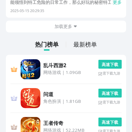
能领悟到特工危险的日常工作，那么好玩的秘密特工游戏
更多
有哪些?接下来推荐的特工主题精品游戏紧张刺激，各类
2025-05-15 20:29:35
跟特工相关的武器道具也提高了做任务的效率。1、《极
限挑战-疯狂特工》这款第一视角的FPS特工模拟游戏...
加载更多
热门榜单
最新榜单
高 速 下 载
乱斗西游2
网络游戏
|
1.09GB
需下载九游
高 速 下 载
问道
角色扮演
|
1.81GB
需下载九游
高 速 下 载
王者传奇
网络游戏
|
52.22MB
需下载九游