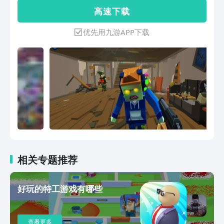
购买更加强力的武器，壮大武器库，建设
高 速 下 载
秘密基地，在末日中保持警惕生存下来，
拯救人类！ 游戏特色： -在密闭空间中的
优先用九游APP下载
3D第一人称射击游戏； -与许多具有特殊
能力的boss战斗并生存下来； -庞大的武
器库（刀，斧头，手枪，步枪
相关专题推荐
好玩的特工游戏有哪些
查看更多