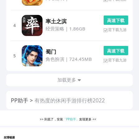
高 速 下 载
率土之滨
4
经营策略
|
1.86GB
需下载九游
高 速 下 载
蜀门
5
角色扮演
|
724.45MB
需下载九游
加载更多
PP助手
有热度的休闲手游排行榜2022
>>
到底了，安装
「PP助手」
发现更多
<<
友情链接