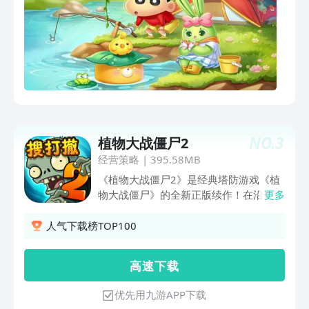
在不断地推出中！ 徜徉在奇妙梦幻的梦
境云海里，和暖萌国民IP大使喵星星、黄
豆豆、琦琦熊、果果兔一起，运用消除的
力量，把人们梦里的烦恼和愁云都清理
掉！在消除联萌的暖心守护下，一起做一
些甜甜的美梦吧！
NO.
3
植物大战僵尸2
经营策略
|
395.58MB
《植物大战僵尸2》是经典塔防游戏《植
物大战僵尸》的全新正版续作！在沿袭了
更多
经典的“收集阳光，种植物，打僵尸”玩法
上，《植物大战僵尸2》带来了更多丰富
人气下载榜TOP100
有趣的崭新内容。 在《植物大战僵尸2》
中，玩家们会跟着戴夫、潘妮，一起穿梭
高 速 下 载
不同的时空世界，并带领植物小队粉碎僵
尸们的邪恶计划! 现今，《植物大战僵尸
优先用九游APP下载
2》已有17个时空世界，2个常驻秘境，