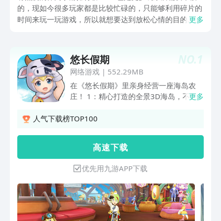
的，现如今很多玩家都是比较忙碌的，只能够利用碎片的
时间来玩一玩游戏，所以就想要达到放松心情的目的。今
更多
天小编整理的这几款游戏不仅仅有着一定的休闲性，还是
相当有乐趣的一起来看一看这些游戏的。玩法到底有哪些
特色。
NO.
1
悠长假期
网络游戏
|
552.29MB
在《悠长假期》里亲身经营一座海岛农
庄！ 1：精心打造的全景3D海岛，不乏
更多
细节，画风可爱，让你身临其境体验经营
的乐趣 2：30多种作物及畜牧，近百种海
人气下载榜TOP100
岛装饰与家具，多变的服装及呆萌宠物，
让你时不时收获成就与惊喜 3：作物耕
高 速 下 载
种、畜牧喂养、食物制作、钓鱼潜水、动
物送礼、捕虫挖矿、旅店经营等多种玩法
优先用九游APP下载
丰富你的海岛生活 4：海岛互访、集市交
易，大厅交互，多元的玩家互动伴随你一
起成长