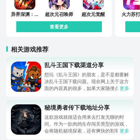
异界深渊：觉
超次元召唤师
超次元觉醒
火力苏打
醒
查看更多
相关游戏推荐
乱斗王国下载渠道分享
想玩《乱斗王国》的朋友，是不是都要解
决乱斗王国下载问题。现在网上关于这方
面的内容真的很多，如果大家随便点击陌
更多
生链接，就很容易遇到安装包信息不完整
的情况。想省去这些麻烦，直接通过九游
秘境勇者传下载地址分享
app进行下载会更加方便，九游是手游福
利最多的游戏平台，在这里不仅能够看到
这款游戏就很适合用来去打发无聊的时
游戏资源，还能及时查看后续的消息、活
间。作为一款肉鸽生存闯关类型的游戏，
动内容等相关信息。
会将随机秘境探索，还有爽快的割草闯关
更多
全部都放在一起。秘境勇者传下载地址是