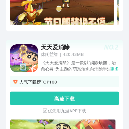
NO.
2
天天爱消除
休闲益智
|
420.43MB
《天天爱消除》是一款以“消除烦恼，治
愈心灵”为主题的萌系治愈向消除手游，
更多
陪伴玩家度过了10个寒暑！轻划手指，
将三个相同的小动物旗子连成一行或一
人气下载榜TOP100
列，即可完成一次消除哦！巧妙安排消除
时机，灵活运用消除道具和关卡机制，为
高 速 下 载
你的消除旅程插上翅膀吧！ 开发组目前
精心制作了5000多个关卡，120多种丰
优先用九游APP下载
富逗趣的关卡元素，更有冒险模式、经典
模式、换装玩法、家装玩法、塔防玩法等
多种游戏模式等你体验！新的游戏玩法还