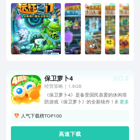
和将近300株各具特色的植物！快来加入
这场奇妙时空之旅吧！
NO.
4
保卫萝卜4
经营策略
|
1.8GB
《保卫萝卜4》是备受国民喜爱的休闲塔
防游戏《保卫萝卜》的全新续作！画风Q
更多
萌可爱，玩法休闲有趣，上手简单，带你
畅享指尖塔防新体验！ 【塔防创新，海
人气下载榜TOP100
量关卡】 40+特色炮塔自由摆放，尽情打
造奇妙塔防布局！180+反派呆兔来势汹
高 速 下 载
汹，智退强敌保卫萝卜！数千关趣味关卡