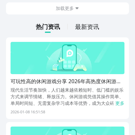
在什么地方呢？玩家只需要通过以下的链
加载更多
接就可以下载。游戏的上手门槛还是比较
低的，一只手就可以操控，很适合用来去
打发无聊的时间，可玩性真的比较高。
热门资讯
最新资讯
可玩性高的休闲游戏分享 2026年高热度休闲游戏
手机版榜单合集
现代生活节奏加快，人们越来越依赖短时、低门槛的娱乐
方式来调节情绪、释放压力。休闲游戏凭借其操作简单、
单局时间短、无需复杂学习成本等优势，成为大众碎片化
更多
时间里的理想选择。这类游戏不追求高强度对抗或深度剧
2026-01-08 16:51:58
情，而是以轻松解压、治愈放松为核心体验，契合当下用
户对“即时满足”与“心灵抚慰”的双重需求。1、《消