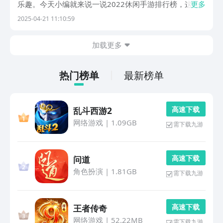
乐趣。今天小编就来说一说2022休闲手游排行榜，这几
更多
款游戏继续占据了玩家们的屏幕，成为了大家在繁忙工作
2025-04-21 11:10:59
或学习之余，轻松娱乐的一种重要方式。1、《开心消消
乐》《开心消消乐》是一款极具人气的消除类益智游
加载更多
戏，...
热门榜单
最新榜单
高 速 下 载
乱斗西游2
网络游戏
|
1.09GB
需下载九游
高 速 下 载
问道
角色扮演
|
1.81GB
需下载九游
高 速 下 载
王者传奇
网络游戏
|
52.22MB
需下载九游