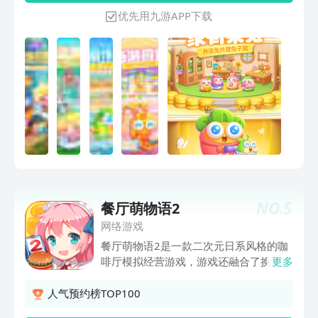
持续更新，体验新鲜不重样！ 【影视大
优先用九游APP下载
作，即刻开拍】 阿波进军影视圈，携手
全新天敌呆兔，上演精彩剧作！《卧兔藏
龙》圆满武侠梦、《绿野奇缘》一
NO.
5
餐厅萌物语2
网络游戏
餐厅萌物语2是一款二次元日系风格的咖
啡厅模拟经营游戏，游戏还融合了换装和
更多
养成，咖啡店的每位女仆都可以换上不同
的衣服哦不喜欢的衣服还可以买出再买新
人气预约榜TOP100
的衣服呢给女仆穿上好看的衣服也是非常