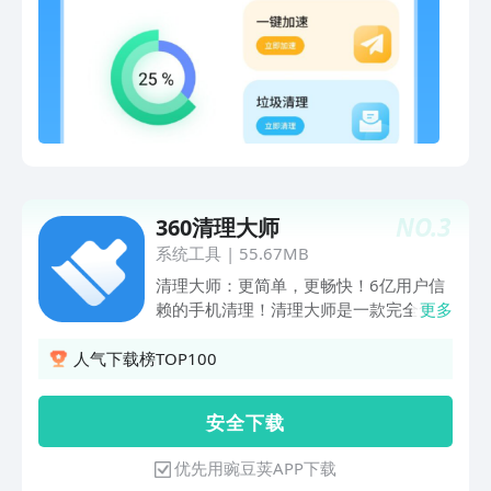
NO.
3
360清理大师
系统工具
|
55.67MB
清理大师：更简单，更畅快！6亿用户信
赖的手机清理！清理大师是一款完全免费
更多
的手机加速与空间清理软件，强力加速使
手机运行更流畅，一键清理快速解决空间
人气下载榜TOP100
不足问题。【一键清理】一键搞定无用垃
圾，手机清理更省心【手机加速】瞬间释
安 全 下 载
放手机内存，加速效果超同行【微信清
理】深度清理微信垃圾，微信聊天更流畅
优先用豌豆荚APP下载
【短信清理】首创智能短信分类，广告推