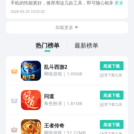
手机的性能更好，推荐用这几款工具，即可随心检测不同
更多
设备的性能。这时大家需在豌豆荚里下载这些应用，它属
2026-05-25 10:52:32
于最好用最安全的应用商店。精选了海量产品，而且还设
立专属设计奖项甄选优质软件，特地聚焦了大量小众高...
加载更多
热门榜单
最新榜单
高 速 下 载
乱斗西游2
网络游戏
|
1.09GB
需下载九游
高 速 下 载
问道
角色扮演
|
1.81GB
需下载九游
高 速 下 载
王者传奇
网络游戏
|
52.22MB
需下载九游