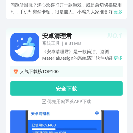
问题所困扰？满心欢喜打开一款游戏，或是急切切换应用
时，手机却突然卡顿，很是恼人。小编为大家准备好了手
更多
机性能排行app下载安装推荐，它们都是手机性能提升的
神器，可以轻轻松松帮你的手机焕发活力！
NO.
1
安卓清理君
系统工具
|
8.31MB
《安卓清理君》是一款简洁、遵循
MaterialDesign的系统清理软件功能介
更多
绍：专注于清理垃圾、系统优化、提升系
统使用体验的软件;所有垃圾规则都是云
人气下载榜TOP100
端同步，由用户上传审核，保证实时更
新;清理君拥有超过40个功能，覆盖你日
安 全 下 载
常清理、使用的方方面面;总而言之，欢
迎大家下载体验！在使用过程中遇到任何
优先用豌豆荚APP下载
问题，请在公众号”奇谈君“进行反馈