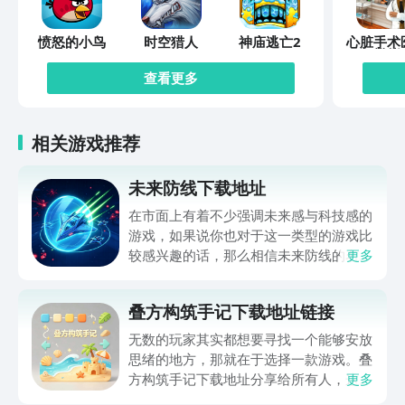
愤怒的小鸟
时空猎人
神庙逃亡2
心脏手术
模拟
查看更多
相关游戏推荐
未来防线下载地址
在市面上有着不少强调未来感与科技感的
游戏，如果说你也对于这一类型的游戏比
较感兴趣的话，那么相信未来防线的名字
更多
你一定是听说过的，小编今天的内容中为
你准备的就是未来防线下载预约的。的相
叠方构筑手记下载地址链接
关链接，在最近这款游戏的热度非常之
高，无论是先进前卫的背景设定，还是紧
无数的玩家其实都想要寻找一个能够安放
张有趣的战斗玩法，都吸引着不少同学的
思绪的地方，那就在于选择一款游戏。叠
关注，你是否也想要提前进行预约，方便
方构筑手记下载地址分享给所有人，这一
更多
在开服之后立即下载呢？那么千万别错过
款游戏玩起来还是比较简单的，主要是以