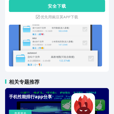
存储文件分析：显示每个文件(夹)的信息
安 全 下 载
（目录大小、文件数量、来源、备注
等），还能当作文件管理器； ★2.定期
优先用豌豆荚APP下载
清理：可自定义规则自动清理指定的文件
(夹)，支持“清理方案定制”（比如清理3天
前、超过5MB的文件）； ★3.秒搜文
件：以超快的速度按名称全盘搜索文件，
基本秒搜； ★4.文件粉碎：粉碎后可防
止文件被恢复； ★5.吃掉内存：通过挤
压可用内存，让系统释放出更多的运行内
存； ★6.一键替换：可将目录替换为空
文件，来尝试阻止目录再生成（例如阻止
广告或缓存生成）。 ★7.一键整理APK安
装包：规范重命名，整理到统一目录中；
★8.一键清理空文件夹（也可设置清理空
相关专题推荐
白文件）； ★9.专清功能：微信清理、
QQ清理、微博清理等，垃圾无所遁形；
手机性能排行app分享
★10.重复文件：手机中有超多相同的重
复文件，找出来，清理掉； ★11.超级搜
索：除了按文件名称，还可以根据大小、
查看更多