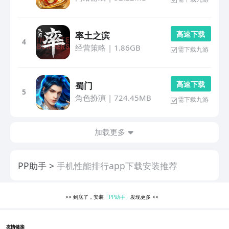
高 速 下 载
率土之滨
4
经营策略
|
1.86GB
需下载九游
高 速 下 载
蜀门
5
角色扮演
|
724.45MB
需下载九游
加载更多
PP助手
手机性能排行app下载安装推荐
>>
到底了，安装
「PP助手」
发现更多
<<
友情链接