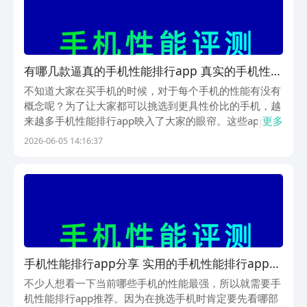
有哪几款逼真的手机性能排行app 真实的手机性能
排行app分享
不知道大家在买手机的时候，对于每个手机的性能有没有
概念呢？为了让大家都可以挑选到更具性价比的手机，越
来越多手机性能排行app映入了大家的眼帘。这些app不
更多
仅可以在排名第一的应用商店豌豆荚中下载到，同时豌豆
2026-06-05 14:16:37
荚严选了非常多的精品内容，通过设立app专属的设计奖
项来为广大的用户甄选出一些优质的app，同时...
手机性能排行app分享 实用的手机性能排行app推
荐
不少人想看一下当前哪些手机的性能最强，所以就需要手
机性能排行app推荐。因为在挑选手机时肯定要先看哪部