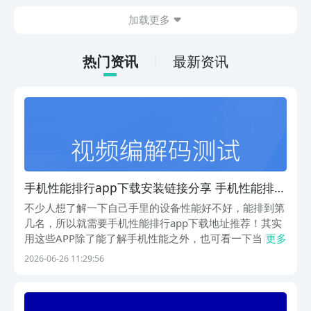
今天文章中的这些内容。
休闲体验为主，可以满足大家的体验心
加载更多
情。如果大家想要下载这款游戏，其实方
法很简单，通过以下的链接即可先来看一
下游戏的主要乐趣吧。
热门资讯
最新资讯
手机性能排行app下载安装链接分享 手机性能排行
app下载链接推荐
不少人想了解一下自己手里的设备性能好不好，能排到第
几名，所以就需要手机性能排行app下载地址推荐！其实
用这些APP除了能了解手机性能之外，也可看一下当前哪
更多
些手机性能更好。大家得前往豌豆荚里下载使用，这是一
2026-06-26 11:29:56
个最好用的应用商店。这里收录了多达200万+安卓应用
游戏，而且还汇聚了多平台应用资源，集齐了影音...