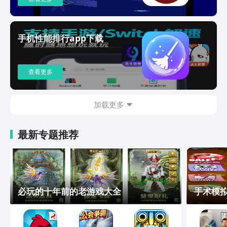
数量、时间、扩展名...等多个条件进行文
件精细搜索； ★12.新文件：刚下载的文
件找不到？试试这个功能吧； ★13.旧文
件：找出藏在手机中老旧的文件，也许有
手机性能排行app下载
惊喜； ★14.疑似缓存：找出极可能是缓
存垃圾的目录； ★15.批量重命名：可一
次性将多个文件批量改名，支持多种方
查看更多
案； 还有文件备注、联网查询、一键另
存、文件分类、安装包提取、根目录整
理...等很多实用功能，还望您亲自探索！
加载更多
【软件特点】 对存储文件全面分析，让
小白也能看懂手机里的文件。独有的自定
最新专题推荐
义规则定期清理，可以让你解放双手，自
动清理。 在用过同类的那些清理大师、
优化大师、清理助手后，使用本软件也依
然能再次清理出大量空间。 注意：文件
过多很容易导致耗电和卡顿，减少文件占
用，很有必要！ 本软件纯净无广告！手
必玩的十年前的老游戏大全
手术模拟
机优化加速，值得一试。