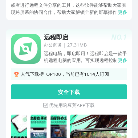
或者进行远程文件分享的工具，这些软件能够帮助大家实
现跨屏幕的协同合作，帮助大家解锁全新的屏幕操作也是
更多
在处理电脑问题，手机问题时最重要的工具，是帮助大家
实现远程操作的重要媒介，广泛的应用于各种工作，生
活，学习领域。 这些远程工具的存在，大家大的拉近了
NO.
1
远程即启
人与人之间的距离，让跨屏幕合作，分信息分享控制变得
办公商务
|
27.31MB
更加的便捷和安全，降低了远程控制的门槛。
远程电脑，即启即用！远程即启是一款手
机远程电脑的应用。可实现远程控制，远
更多
程办公，远程游戏等功能。控制码连接到
对应的电脑设备。让手机远程访问电脑，
人气下载榜TOP100，当前已有1014人订阅
实现远程桌面连接。主要功能：远程办公
—出差时可随时通过手机远程访问所需的
安 全 下 载
办公的电脑设备，执行办公操作；文件传
输—远程电脑管理所需文件，实现手机、
优先用豌豆荚APP下载
电脑等多设备间文件互传；移动游戏—应
用内置专属游戏按键，让游戏在手机上也
能肆意畅玩；拓展功能：支持外设—可外
接键鼠，让远程办公操作更加便捷上手。
远程即启，让远程操控变的更加简单，不