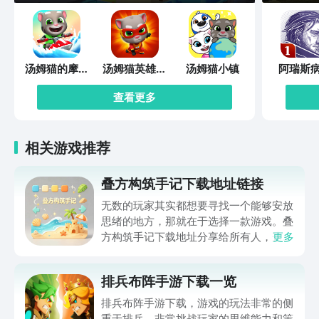
屏功能可将移动设备上的文档、数据、演
示内容同步至电脑或电视，让参会者更直
观地查看信息，助力高效讲解与沟通。
7.远程摄像头监控：支持调用电脑 PC 端
汤姆猫的摩托
汤姆猫英雄跑
汤姆猫小镇
阿瑞斯
摄像头进行远程监控，也能通过远程调用
艇
酷
手机摄像头，将闲置手机变为 “移动监控
查看更多
探头”，无论是居家安全防护、店铺实时
看管，还是户外场景临时监控，都能随时
随地查看画面，为安全防护增添一层可靠
相关游戏推荐
保障。 8.远程文件管理：支持手机、电
脑、平板等多设备间的远程文件交互，无
叠方构筑手记下载地址链接
需依赖数据线或第三方存储，随时随地即
可完成文件上传、下载、互传操作。无论
无数的玩家其实都想要寻找一个能够安放
是外出时用手机调取电脑中的工作文档，
思绪的地方，那就在于选择一款游戏。叠
还是在家中通过电脑整理手机里的照片视
方构筑手记下载地址分享给所有人，这一
更多
频，都能突破设备与空间限制，实现文件
款游戏玩起来还是比较简单的，主要是以
高效管理，让资料流转更便捷。 9.远程
休闲体验为主，可以满足大家的体验心
开关机：搭配向日葵专属远程开机系列硬
排兵布阵手游下载一览
情。如果大家想要下载这款游戏，其实方
件使用，可轻松实现电脑的远程开机与关
法很简单，通过以下的链接即可先来看一
排兵布阵手游下载，游戏的玩法非常的侧
机，彻底解决 “电脑已关机无法远程控制”
下游戏的主要乐趣吧。
重于排兵，非常挑战玩家的思维能力和策