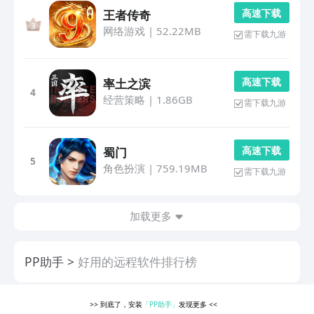
高 速 下 载
王者传奇
网络游戏
|
52.22MB
需下载九游
高 速 下 载
率土之滨
4
经营策略
|
1.86GB
需下载九游
高 速 下 载
蜀门
5
角色扮演
|
759.19MB
需下载九游
加载更多
PP助手
好用的远程软件排行榜
>>
到底了，安装
「PP助手」
发现更多
<<