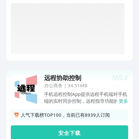
NO.
4
远程协助控制
办公商务
|
34.51MB
手机远程控制App提供远程手机端对手机
端的实时同步控制，远程指导功能的软件
更多
技术特点：1.手机无需root即可使用远程
控制功能2.屏幕实时分享，高分辨率低延
人气下载榜TOP100，当前已有8939人订阅
时保障屏幕分享的流畅，3.消息实时同
步，语音实时聊天，在控制过程中通过语
安 全 下 载
音沟通提高效率 4.端对端的手机触摸和