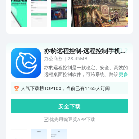
管身处何地，都可以随心管理您的电脑。
——联系我们——- 公众号：即启- 官
网：https://www.jqyou.com
NO.
2
亦豹远程控制-远程控制手机电
脑
办公商务
|
28.45MB
亦豹远程控制是一款稳定、安全、高效的
远程桌面控制软件，可跨系统、跨设备连
更多
接，目前已支持Windows、Android等系
统，适用于远程办公、远程技术支持、远
人气下载榜TOP100，当前已有1165人订阅
程培训、远程游戏、远程文件管理等多个
场景。
安 全 下 载
优先用豌豆荚APP下载