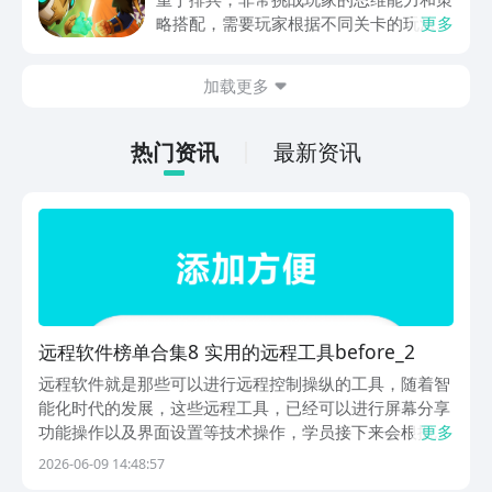
的核心痛点。无需现场操作，通过对应设
略搭配，需要玩家根据不同关卡的玩法设
更多
备即可一键控制电脑电源状态，实现了从
计，提前的进行策划和部署，还能够迎战
开机到控制的一体化操作。
出现的敌方兵力，士兵分为多种类型，每
10.CMD/SSH：支持远程命令行，可支持
加载更多
一种士兵都有自己独特的技能，及运用的
远程控制Linux设备，完成运维操作。
方法，可能玩家对这款游戏也颇感兴趣，
【温馨提示】 在控制的设备上下载安
急切的想要连接，现在，就和小编一起来
热门资讯
最新资讯
装：向日葵远程控制APP 在被控的设备
阅览一下吧！
上下载安装：向日葵客户端APP 如遇到
问题，请打开向日葵APP-我的-联系我
们，点击页面下方【在线客服】或【客户
工单优先处理】进行反馈。 若您有产品
建议，请打开向日葵APP-我的-联系我
们，点击页面下方【优化建议】进行反
馈。 我们在修复bug优化产品的路上从未
停歇，您的反馈是对我们改善服务最大的
远程软件榜单合集8 实用的远程工具before_2
帮助！ 联系我们 公众号：贝锐科技 官
远程软件就是那些可以进行远程控制操纵的工具，随着智
网：http://sunlogin.oray.com 官方微
能化时代的发展，这些远程工具，已经可以进行屏幕分享
博：向日葵远程控制
功能操作以及界面设置等技术操作，学员接下来会根据大
更多
家的生活工作需求，为大家推荐一些好用的远程工具，大
2026-06-09 14:48:57
家可以从排名第一的豌豆荚平台上下载这些软件，豌豆荚