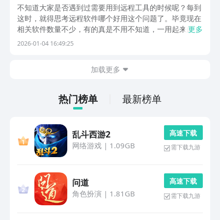
不知道大家是否遇到过需要用到远程工具的时候呢？每到
这时，就得思考远程软件哪个好用这个问题了。毕竟现在
相关软件数量不少，有的真是不用不知道，一用起来血压
更多
都要飙升。有的一连接上就开始卡顿，一步一卡；有的传
2026-01-04 16:49:25
一个文件能传半天，吃个饭回来可能还在传。小编今天就
推荐几款好用的远程工具，让大家能够省心。1、《向
加载更多
日...
热门榜单
最新榜单
高 速 下 载
乱斗西游2
网络游戏
|
1.09GB
需下载九游
高 速 下 载
问道
角色扮演
|
1.81GB
需下载九游