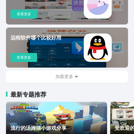
是帮朋友排查设备故障、给家人指导软件
操作，使用向日葵远程控制都能跨越空间
限制，让远程协助更高效、更便捷。 3.
查看更多
远程控制手机：支持远程控制手机设备，
可灵活应对多种场景：无论是协助他人调
试手机设置、排查操作故障，还是长辈关
远程软件哪个比较好用
怀，都可演示功能操作。【仅支持部分机
型】 4.远程游戏：支持手机/pad远程控
制电脑，轻松远控异地电脑开启游戏。依
查看更多
托全新编码技术优化传输效率，远控画面
最高可达 144 帧，大幅减少画面撕裂与
延迟，还原接近本地的流畅游戏手感。
加载更多
5.远程设计：高清同步，还原本地创作体
验，超高清画质呈现被控端画面，设计图
细节、色彩层次精准传递，无论是 PS 图
最新专题推荐
层纹理、CAD 线条精度，还是 AI 矢量图
形细节，都能清晰可见，避免因画质模糊
影响设计判断。 6.手机投屏：支持将手
机屏幕清晰投射至电脑、电视等大屏设
备，借助电脑大屏更清晰地观察游戏细
流行的汤姆猫小游戏分享
受欢迎
节，提升游玩体验；远程会议时，通过投