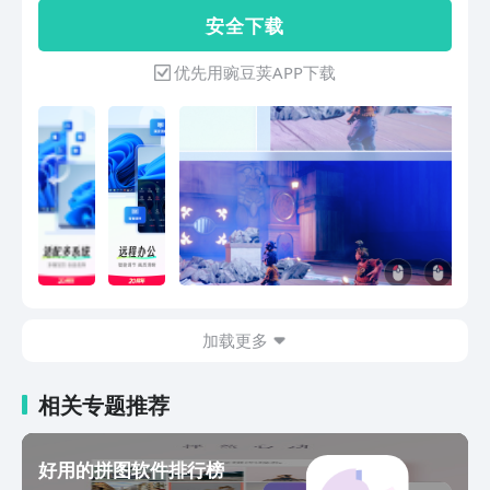
训、远程办公、移动办公等场景，是 IT
安 全 下 载
运维、售后 / 技术支持、游戏玩家、设计
师、自由职业与商务人士的不二选择。
优先用豌豆荚APP下载
向日葵远程控制基于用户实际的安全需
求，以被控安全为核心，打造远程控制
“全流程安全闭环”，涵盖：事前安全防
范、事中安全保护、事后安全追溯，让被
控设备处于主导地位，全面保障远控安
全，同时兼容RDP协议的安全认证机制，
进一步强化远程连接的安全性。 -----主要
功能----- 1、远程桌面：可远程控制异地
电脑桌面，支持无人值守，打破空间限
制，远程办公、技术支持更便捷。依托自
研远控技术，将延迟压缩至毫秒级，操作
加载更多
无卡顿、无延迟。内置隐私屏防窥模式，
开启后异地电脑屏幕将隐藏显示，仅控制
端可见内容，有效避免远控时电脑隐私信
相关专题推荐
息泄露，保障数据安全。 2.远程协助：
支持远程控制电脑，无论是为客户解决产
品使用难题、协助同事处理工作文件，还
好用的拼图软件排行榜