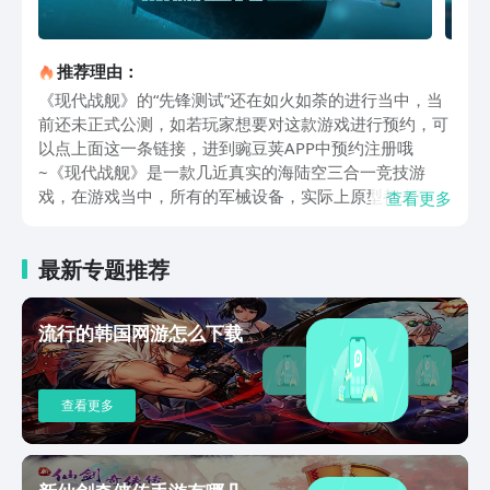
推荐理由：
《现代战舰》的“先锋测试”还在如火如荼的进行当中，当
前还未正式公测，如若玩家想要对这款游戏进行预约，可
以点上面这一条链接，进到豌豆荚APP中预约注册哦
~《现代战舰》是一款几近真实的海陆空三合一竞技游
戏，在游戏当中，所有的军械设备，实际上原型都来源于
查看更多
真实的军事行动。在游戏之中，玩家需要选择自己所需要
搭乘的战舰，由于每一艘战舰都有其定位，所以玩家需要
最新专题推荐
根据队友的搭配，来选择自己要补位的战舰。游戏内，设
置了三百多种不同类型的战争机器，并且搭配了两百多种
不同类型的导弹设置，以及电磁炮等制导系统，玩家可以
流行的韩国网游怎么下载
DIY自己的独门战舰，打造超强的战斗军团。游戏采用了
5V5的海战模式，无论玩家使用怎样的策略，实际上都可
以与杀敌人于无形之中，游戏的战场非常的真实，其中不
查看更多
仅有航母战斗，也有潜艇战斗，以及导弹战舰战斗，在游
戏当中，拟真3D效果，也为玩家带来了非常沉浸感的海
战体验。当然，在游戏当中，玩家也可以和其他的玩家一
起加为好友，共同参与到真人的对抗赛内。值得一提的