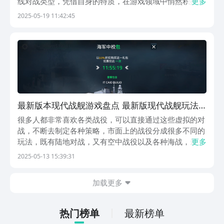
线对战类型，凭借自身的特质，在游戏领域中悄然积攒了
更多
大量人气。如今，它已然成为众多玩家目光聚焦之处，不
2025-05-19 11:42:45
少人都跃跃欲试，渴望亲身感受一番。接下来，就为大家
详细剖析这款游戏的主要亮点，一同探寻它是否真的值
得...
最新版本现代战舰游戏盘点 最新版现代战舰玩法
教程
很多人都非常喜欢各类战役，可以直接通过这些虚拟的对
战，不断去制定各种策略，市面上的战役分成很多不同的
玩法，既有陆地对战，又有空中战役以及各种海战，最新
更多
版现代战舰介绍就是接下来要带来的内容，会给大家介绍
2025-05-13 15:39:31
一下这个游戏的玩法设定，喜欢海战的玩家，都可以来驾
驶战舰，不断在海上展开航行和对抗。【现代战舰】最
加载更多
新...
热门榜单
最新榜单