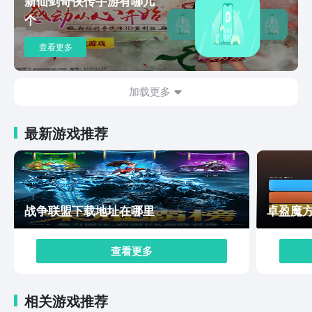
新仙剑奇侠传手游有哪几
是，游戏当中的所有制导系统和战舰，都是需要玩家通过
个
资金来购买的，玩家在前期，需要大量的完成任务，才能
够获取奖励。 上面这一期内容就是本次小编给大家专门
查看更多
带来的，现代战舰下载最新版链接分享到全部了，于游戏
内，玩家虽然可以DIY自己的战舰模式，但是游戏当中的
战舰配置，是有一定的强度梯度的，建议玩家选择当前赛
加载更多
季最强的配置，进入到游戏内，希望看完这次内容的小伙
伴们，可以进到游戏当中体验一下~
最新游戏推荐
战争联盟下载地址在哪里
卓盈魔
查看更多
相关游戏推荐