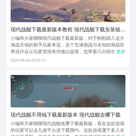
现代战舰下载最新版本教程 现代战舰下载安装链
接推荐
小编和大家聊聊现代战舰下载最新版，对于刚刚踏入这片
海战天地的新手玩家来说，这个充满挑战与未知的海战世
界或许会让玩家觉得有些难以捉摸，也带着几分陌生感。
更多
在游戏过程中，从挑选并合理搭配战舰，到精心配置武器
2025-06-04 20:05:13
装备，每一个环节都需要玩家认真考量。玩家需要持续投
入资源，对现有的舰艇进行升级改造，让它们的各项性
能...
现代战舰不用钱下载最新版本 现代战舰去哪下载
小编和大家聊聊现代战舰免费下载最新版，喜欢这款游戏
的玩家可以去九游平台进下载预约。这款游戏属于多人在