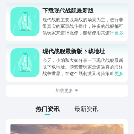
下载现代战舰最新版
现代战舰主要以海战的场景为主，进行非
常真实的军事战斗操作，许多的战舰都可
供玩家来进行驱使，能够使用其进行精准
更多
的瞄准定位，快速地对敌人展开射击，开
展沉重的打击。那么，怎么下载现代战舰
现代战舰最新版下载地址
最新版呢？很多喜欢海战手游的玩家还是
很想要来感受的，下面小编就为你准备上
今天，小编和大家分享一下现代战舰最新
最新版的下载链接和教程吧。
版下载地址。游戏带玩家走进逼真的海洋
战争世界，在这个既刺激又考验策略的游
更多
戏空间里，玩家将亲自踏上汹涌澎湃的海
上征途，灵活调度自己的舰艇编队，与世
加载更多
界各地的玩家共同上演紧张刺激的海上较
量。
热门资讯
最新资讯