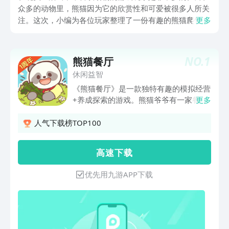
众多的动物里，熊猫因为它的欣赏性和可爱被很多人所关
注。这次，小编为各位玩家整理了一份有趣的熊猫爬竹子
更多
游戏合集，其内容都是一些熊猫题材的游戏，画风相对来
说都是比较可爱的，喜欢这类游戏的你一定要来试试。
NO.
1
熊猫餐厅
休闲益智
《熊猫餐厅》是一款独特有趣的模拟经营
+养成探索的游戏。熊猫爷爷有一家餐厅
更多
将交给你来经营，你需要通过在丰富的野
外地图上探索采集，获得各种物资资源来
人气下载榜TOP100
更好的经营餐厅。熊猫弟弟走过了森林的
春夏秋冬遇到过凶猛的野猪、狂暴的北极
高 速 下 载
熊、还有矿井里的怪物也收获了小鸟、小
兔子、小狗等一众伙伴餐厅也从当初的破
优先用九游APP下载
烂简陋，逐渐变得豪华高端，森林里有趣
的客人络绎不绝不仅有大厨做菜，还有精
美下午茶，客人累了还可以直接去楼上的
旅店休息是不是自己每天出门采集太累
了？没关系，我们还会奇妙的遇到牛拼