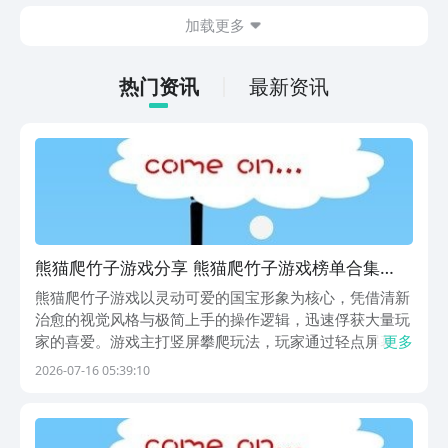
在什么地方呢？玩家只需要通过以下的链
加载更多
接就可以下载。游戏的上手门槛还是比较
低的，一只手就可以操控，很适合用来去
打发无聊的时间，可玩性真的比较高。
热门资讯
最新资讯
熊猫爬竹子游戏分享 熊猫爬竹子游戏榜单合集
2026
熊猫爬竹子游戏以灵动可爱的国宝形象为核心，凭借清新
治愈的视觉风格与极简上手的操作逻辑，迅速俘获大量玩
家的喜爱。游戏主打竖屏攀爬玩法，玩家通过轻点屏幕控
更多
制熊猫逐节向上跃升，挑战极限高度。水墨淡彩的画面呈
2026-07-16 05:39:10
现方式，配合竹节承重机制——部分竹节稳固可靠，部分
则随攀爬高度增加而逐渐脆化断裂，营造出紧张又轻松的