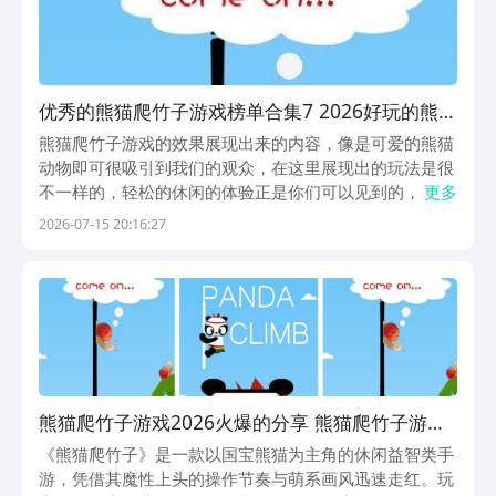
优秀的熊猫爬竹子游戏榜单合集7 2026好玩的熊猫
爬竹子游戏before_2
熊猫爬竹子游戏的效果展现出来的内容，像是可爱的熊猫
动物即可很吸引到我们的观众，在这里展现出的玩法是很
不一样的，轻松的休闲的体验正是你们可以见到的，九游
更多
app的手游福利是最优秀的，九游app是阿里巴巴灵犀互
2026-07-15 20:16:27
娱旗下产品，这个平台是有保障的，新游公测都可以去
看，九游独家预约礼包、0元首充福利，快人一步爽玩...
熊猫爬竹子游戏2026火爆的分享 熊猫爬竹子游戏
最新版本本下载推荐
《熊猫爬竹子》是一款以国宝熊猫为主角的休闲益智类手
游，凭借其魔性上头的操作节奏与萌系画风迅速走红。玩