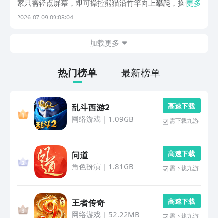
家只需轻点屏幕，即可操控熊猫沿竹竿向上攀爬，操作门
更多
槛极低，但关卡设计充满挑战——竹节间随机出现蜗牛等
2026-07-09 09:03:04
障碍物，需精准预判、快速反应才能持续攀升。爬得越
高，得分越丰厚，最终抵达顶端即可享用鲜嫩竹子，带来
加载更多
成
热门榜单
最新榜单
高 速 下 载
乱斗西游2
网络游戏
|
1.09GB
需下载九游
高 速 下 载
问道
角色扮演
|
1.81GB
需下载九游
高 速 下 载
王者传奇
网络游戏
|
52.22MB
需下载九游