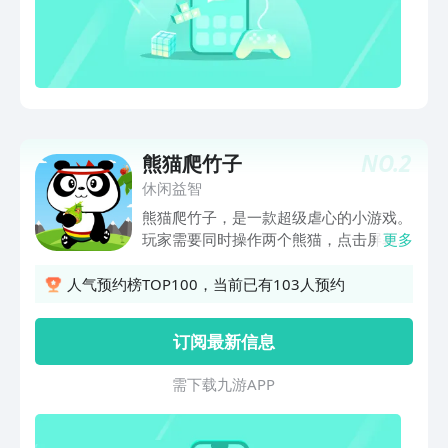
拼，你可以雇佣他替你出门干活还有更多
丰富的内容，有趣的经历，快来和我们一
起经营“熊猫餐厅”吧！《熊猫餐厅》是一
款独特有趣的模拟经营+养成探索的游
戏。熊猫爷爷有一家餐厅将交给你来经
营，你需要通过在丰富的野外地图上探索
采集，获得各种物资资源来更好的经营餐
NO.
2
熊猫爬竹子
厅。熊猫弟弟走过了森林的春夏秋冬遇到
过凶猛的野猪、狂暴的北极熊、还有矿井
休闲益智
里的怪物也收获了小鸟、小兔子、小狗等
熊猫爬竹子，是一款超级虐心的小游戏。
一众伙伴餐厅也从当初的破烂简陋，逐渐
玩家需要同时操作两个熊猫，点击屏幕躲
更多
变得豪华高端，森林里有趣的客人络绎不
避竹子上的蜗牛，帮助小熊猫吃到美味的
绝不仅有大厨做菜，还有精美下午茶，客
竹子。玩这款游戏需要你极强的反应能
人气预约榜TOP100，当前已有103人预约
人累了还可以直接去楼上的旅店休息是不
力，快来体验熊猫在指尖上的跳跃吧。
是自己每天出门采集太累了？没关系，我
订阅最新信息
们还会奇妙的遇到牛拼拼，你可以雇佣他
替你出门干活还有更多丰富的内容，有趣
需 下 载 九 游 A P P
的经历，快来和我们一起经营“熊猫餐
厅”吧！