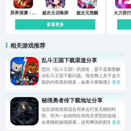
异界深渊：觉
超次元召唤师
超次元觉醒
火力苏打
醒
查看更多
相关游戏推荐
乱斗王国下载渠道分享
想玩《乱斗王国》的朋友，是不是都要解
决乱斗王国下载问题。现在网上关于这方
面的内容真的很多，如果大家随便点击陌
更多
生链接，就很容易遇到安装包信息不完整
的情况。想省去这些麻烦，直接通过九游
秘境勇者传下载地址分享
app进行下载会更加方便，九游是手游福
利最多的游戏平台，在这里不仅能够看到
这款游戏就很适合用来去打发无聊的时
游戏资源，还能及时查看后续的消息、活
间。作为一款肉鸽生存闯关类型的游戏，
动内容等相关信息。
会将随机秘境探索，还有爽快的割草闯关
更多
全部都放在一起。秘境勇者传下载地址是