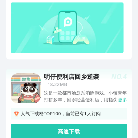
NO.
4
明仔便利店回乡逆袭
|
18.22MB
这是一款都市治愈系消除游戏。小镇青年
打拼多年，回乡经营便利店，用指尖滑点
更多
选货架上的温情商品，为深夜顾客调配专
属治愈组合，为儿时的狐狸老师解决儿子
人气下载榜TOP100，当前已有1人订阅
工作问题，帮初恋小鸭解开心结。游戏中
玩家扮演开便利店的明仔，通过消除零食
高 速 下 载
获得商品，细心的经营着自己的小店，随