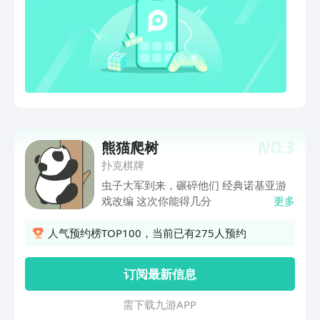
NO.
3
熊猫爬树
扑克棋牌
虫子大军到来，碾碎他们 经典诺基亚游
戏改编 这次你能得几分
更多
人气预约榜TOP100，当前已有275人预约
订阅最新信息
需 下 载 九 游 A P P