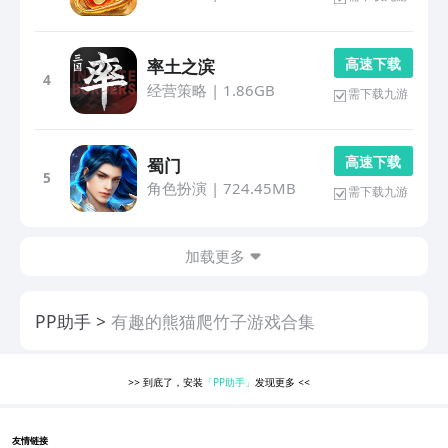
高 速 下 载
率土之滨
4
经营策略
|
1.86GB
需下载九游
高 速 下 载
蜀门
5
角色扮演
|
724.45MB
需下载九游
加载更多
PP助手
有趣的熊猫爬竹子游戏合集
>>
到底了，安装
「PP助手」
发现更多
<<
友情链接