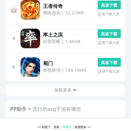
高 速 下 载
王者传奇
网络游戏
|
52.22MB
需下载九游
高 速 下 载
率土之滨
4
经营策略
|
1.86GB
需下载九游
高 速 下 载
蜀门
5
角色扮演
|
759.19MB
需下载九游
加载更多
PP助手
流行的avg手游有哪些
>>
到底了，安装
「PP助手」
发现更多
<<