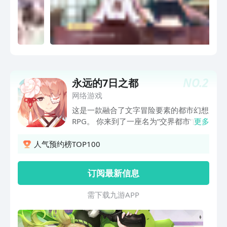
游戏中心下载的玩家，届时通过平台直接
更新版本即可。 3、《Iris+》将推出iOS
版本和PC版本，具体发布情况将另行通
知。 4、这次的版本还是免费的，请各位
尽情享用。 少女们的歌声，正要于舞台
上奏响。 欢迎加入萌游姬后援会： 1
群:565305803 2群:692949637 3
NO.
2
永远的7日之都
群:613197139 4群暂不开放 5群：
108894637
网络游戏
这是一款融合了文字冒险要素的都市幻想
RPG。 你来到了一座名为“交界都市”的现
更多
代城市，在这里以7日为单位，时间不断
循环重置。每一次的7日轮回，都经历着
人气预约榜TOP100
似曾相识的命运螺旋，却总拥抱着不一样
的结局…… 历经两载时光，数百次的命运
订阅最新信息
轮回，“交界都市”这个箱庭中的世界终于
迎来全新变化，第二神明降临，揭开了世
需 下 载 九 游 A P P
界真相的一角…… 两载轮回，箱庭新生。
在全新的7日轮回里，是否能够迎来那个
让所有人都幸福的世界？