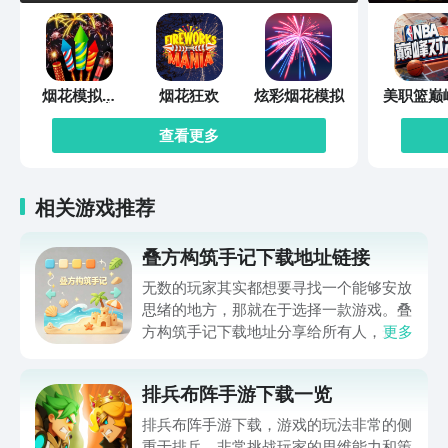
烟花模拟器
烟花狂欢
炫彩烟花模拟
美职篮巅
2022游戏
决
查看更多
相关游戏推荐
叠方构筑手记下载地址链接
无数的玩家其实都想要寻找一个能够安放
思绪的地方，那就在于选择一款游戏。叠
方构筑手记下载地址分享给所有人，这一
更多
款游戏玩起来还是比较简单的，主要是以
休闲体验为主，可以满足大家的体验心
排兵布阵手游下载一览
情。如果大家想要下载这款游戏，其实方
法很简单，通过以下的链接即可先来看一
排兵布阵手游下载，游戏的玩法非常的侧
下游戏的主要乐趣吧。
重于排兵，非常挑战玩家的思维能力和策