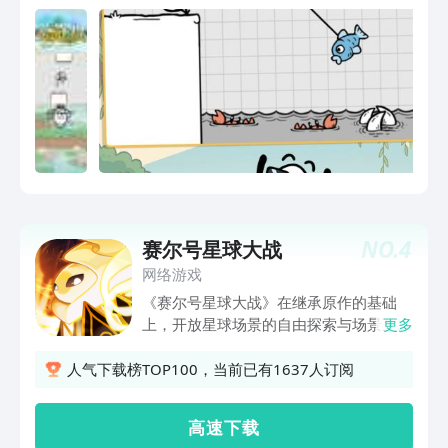
吧！
NO.
4
赛尔号星球大战
网络游戏
《赛尔号星球大战》在继承原作的基础
上，开放星球场景的自由探索与场景互
更多
动，解开彩蛋，收获专属稀有物品、隐藏
精灵。此外，玩家还能建造自己的基地、
人气下载榜TOP100，当前已有1637人订阅
基地装置、家具及装饰等，畅享DIY乐
趣。游戏中数百种重制精灵均提供收集，
高 速 下 载
并在对战中完美重现18种属性相克。另