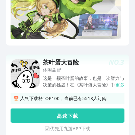
NO.
3
茶叶蛋大冒险
休闲益智
这是一颗茶叶蛋的故事，也是一次智力与
决策的挑战！在《茶叶蛋大冒险》中，你
更多
需要操纵茶叶蛋破解各种谜题，走出大
门，看似简单却暗藏玄机。解题的关键也
人气下载榜TOP100，当前已有5518人订阅
许是一个文字，也许是一个动作，其中意
味需要你仔细体会，脑洞大开的关卡和搞
高 速 下 载
笑有趣的画风将带你进入一个全新的烧脑
世界！烧脑分析，解密通关，你的智商有
优先用九游APP下载
多高，快来《茶叶蛋大冒险》一看究竟