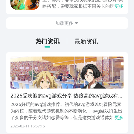
略搭配，需要玩家根据不同关卡的玩法设
更多
计，提前的进行策划和部署，还能够迎战
出现的敌方兵力，士兵分为多种类型，每
加载更多
一种士兵都有自己独特的技能，及运用的
方法，可能玩家对这款游戏也颇感兴趣，
急切的想要连接，现在，就和小编一起来
热门资讯
最新资讯
阅览一下吧！
2026受欢迎的avg游戏分享 热度高的avg游戏有哪
几款
2026好玩的avg游戏推荐。初代的avg游戏以纯冒险元素
为内核，随着现代游戏机制的不断演化， avg游戏衍生出
了众多的子分支诸如恋爱等等，但是这类游戏通体如一，
更多
都以文字作为的基石，以下精挑细选的avg游戏，均来自
2026-03-11 16:57:15
阿里巴巴灵犀互娱旗下的精品九游大平台，作为手游福利