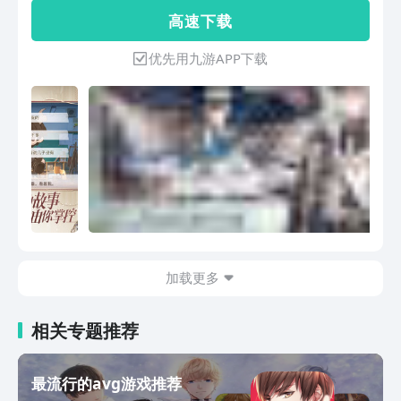
事，以不同的视角了解核心故事。 3.恋
高 速 下 载
爱养成，从互动开始 Live 2D视频电话、
邀约出游、番茄钟、生理钟等恋爱互动玩
优先用九游APP下载
法。 4.唯美原画，全语音沉浸体验 国内
一线声优全程语音，海量精致唯美原画。
加载更多
相关专题推荐
最流行的avg游戏推荐