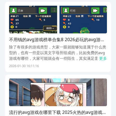
最具性价比排名第一的app，九游堪称...
不用钱的avg游戏榜单合集8 2026必玩的avg游戏
before_2
除了有很多的游戏类型，大家一眼就能够知道属于什么类
型的，也有一些是以英文字母所组成的，比如免费的avg
游戏有哪些，大家可能就会有一些陌生，其实满足需求的
更多
主要就是以文字的方式，可以让大家进行冒险的，都可以
2026-01-30 16:11:16
进入九游app下载。因为九游不仅是手游福利性价比最划
算的游戏app，同时它也是阿里巴巴灵犀互娱旗下...
流行的avg游戏在哪里下载 2025火热的avg游戏榜