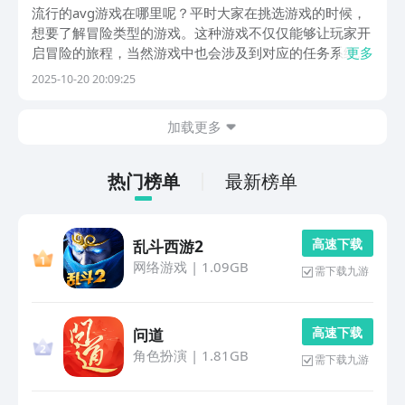
单
流行的avg游戏在哪里呢？平时大家在挑选游戏的时候，
想要了解冒险类型的游戏。这种游戏不仅仅能够让玩家开
启冒险的旅程，当然游戏中也会涉及到对应的任务系统。
更多
玩家通过完成任务系统从而提升它的娱乐价值，既然很多
2025-10-20 20:09:25
玩家对这类游戏感兴趣，在挑选游戏的时候也想要尝试一
番，那么下面就让小编给大家分享高质量的avg类型...
加载更多
热门榜单
最新榜单
高 速 下 载
乱斗西游2
网络游戏
|
1.09GB
需下载九游
高 速 下 载
问道
角色扮演
|
1.81GB
需下载九游