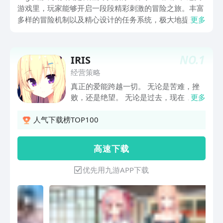
游戏里，玩家能够开启一段段精彩刺激的冒险之旅。丰富
多样的冒险机制以及精心设计的任务系统，极大地提升了
更多
这类手游的可玩性。要是玩家是一位钟情于冒险和渴望体
验刺激感的玩家，不妨试试小编精心挑选的这七款极具代
入感的AVG游戏。
NO.
1
IRIS
经营策略
真正的爱能跨越一切。 无论是苦难，挫
败，还是绝望。 无论是过去，现在，还
更多
是将来。 「这点时间，相对于我们将来
要共度的时光而言……只不过是一瞬间而
人气下载榜TOP100
已。我们的未来，这之后才正要开始
呢。」
高 速 下 载
——————————————————
———— 1、《Iris+》剧情中新增G3线
优先用九游APP下载
和若干人物支线，请各位期待的玩家慢慢
发掘游戏的乐趣。 2、《Iris+》的内容量
接近前作的两倍，但由于采用了新的压缩
优化技术，包体大小比前作有所减少，内
存占用也得到了优化。通过平台、Bilibili