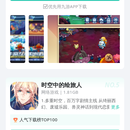
外，精灵还能在基地帮助玩家生产建造。
优先用九游APP下载
NO.
5
时空中的绘旅人
网络游戏
|
1.81GB
1.多重时空，百万字剧情主线 从绮丽西
幻、废墟乐园、兽灵神话到现代恋爱日
更多
常，在不同的平行时空中开启你的故事。
2.多线剧情，探寻不同结局 剧情采用分
人气下载榜TOP100
线模式，围绕所选的男主开展个人主线故