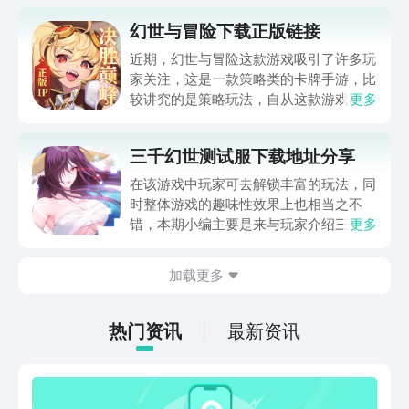
幻世与冒险下载正版链接
近期，幻世与冒险这款游戏吸引了许多玩
家关注，这是一款策略类的卡牌手游，比
较讲究的是策略玩法，自从这款游戏出现
更多
以来，很多玩家都想去体验一下，所以下
面小编为大家带来的是幻世与冒险下载方
三千幻世测试服下载地址分享
法以及相关的特色玩法，要是各位玩家也
想深入了解一下的话，那么一定不可以错
在该游戏中玩家可去解锁丰富的玩法，同
过相关内容。
时整体游戏的趣味性效果上也相当之不
错，本期小编主要是来与玩家介绍三千幻
更多
世测试服下载，若是朋友们到时希望能抢
先进入其中来体验，那么提前去了解预约
加载更多
的方式以及对于的玩法也很重要，感兴趣
就一起来接着往下看一看吧。
热门资讯
最新资讯