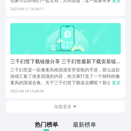
玩家可以和他们一起互动，共同冒险，这一期要带来的
更多
是，三千幻世最强阵容，很多玩家都不知道，游戏里的角
2025-04-21 14:34:11
色应该如何组合，接下来就会来给大家推荐几个阵容，可
以直接照搬阵容这些角色搭配成队伍。如果想要在游戏
里...
三千幻世下载链接分享 三千幻世最新下载安装链
接及主要玩法盘点
三千幻世是一款像素风格国漫世界冒险的手游，那么这款
游戏汇集了很多国漫的内容，给大家打造了一个独特的像
素风的国漫合集。关于三千幻世下载该去哪呢？那么这款
更多
游戏大家就可以前往九游去进行下载游玩了，那么对于新
2025-04-18 15:44:34
玩家来说，可能对于这款游戏还不是特别的了解，所以接
下来就给大家具体的介绍一下相关的游戏内容吧！【三
加载更多
千...
热门榜单
最新榜单