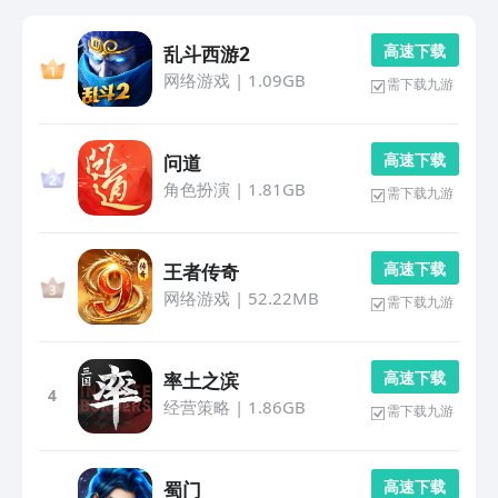
高 速 下 载
乱斗西游2
网络游戏
|
1.09GB
需下载九游
高 速 下 载
问道
角色扮演
|
1.81GB
需下载九游
高 速 下 载
王者传奇
网络游戏
|
52.22MB
需下载九游
高 速 下 载
率土之滨
4
经营策略
|
1.86GB
需下载九游
高 速 下 载
蜀门