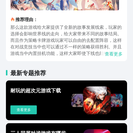
推荐理由：
那么这款游戏给大家提供了全新的故事发展线索，玩家的
选择会影响世界线的走向，给大家带来不同的故事结局。
而且作为策略卡牌游戏玩家可以自由的去配置阵容，这样
在对战竞技当中也可以通过不一样的策略获得胜利。并且
游戏当中内置挂机功能，这样大家即使下线也能够持续的
查看更多
收集养成资源，这样也减少了玩家肝氪压力。那么这款游
戏也结合了国漫的元素，给玩家带来了不一样的像素风
最新专题推荐
格。那么在这款游戏当中大家可以对于主力的角色优先进
行提升，这样就可以将自己的主力角色等级尽量拉满，这
样其他的副角色可以保持在2到30级就可以了。而且对于
耐玩的超次元游戏下载
前期抽到的低级角色，大家可以不用太在意前期可以通过
其他颜色的角色进行过渡，这样后期主力角色就可以集中
在光系和暗系。而且在这款游戏当中可以在商店中去兑换
查看更多
指定的五星英雄碎片以及不同阵营的碎片，而且游戏当中
的每个灵兽都会有自己独特的适应场景和技能效果，这样
玩家可以根据不同的强度和战斗需求去进行选择。所以这
款游戏为大家提供了一个充满冒险和策略的国漫世界，给
三人同屏对战游戏有哪些